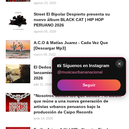
agosto 23, 2020
Street El Bipolar Despierto presenta su
nuevo álbum BLACK CAT | HIP HOP
PERUANO 2026
agosto 05, 2026
A.C.O & Matías Juarez - Cada Vez Que
[Descargar Mp3]
marzo 09, 2022
×
📸
Síguenos en Instagram
El Dedos presenta "Mi Voz", su más reciente
@musicaurbananacional
lanzamiento audiovisual | Hip Hop Peruano
2026
Seguir
julio 31, 2026
"Nosotros Somos los Que Somos": el álbum
que reúne a una nueva generación de
artistas urbanos peruanos bajo la
producción de Caipo Records
junio 14, 2026