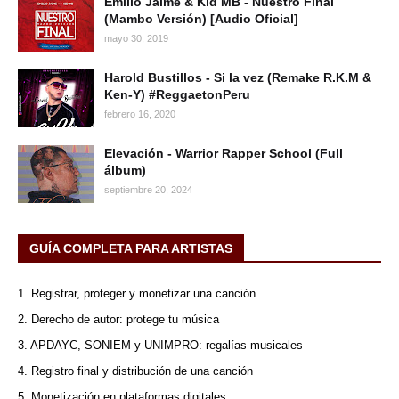
Emilio Jaime & Kid MB - Nuestro Final
(Mambo Versión) [Audio Oficial]
mayo 30, 2019
Harold Bustillos - Si la vez (Remake R.K.M &
Ken-Y) #ReggaetonPeru
febrero 16, 2020
Elevación - Warrior Rapper School (Full
álbum)
septiembre 20, 2024
GUÍA COMPLETA PARA ARTISTAS
1. Registrar, proteger y monetizar una canción
2. Derecho de autor: protege tu música
3. APDAYC, SONIEM y UNIMPRO: regalías musicales
4. Registro final y distribución de una canción
5. Monetización en plataformas digitales