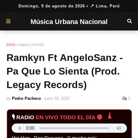
Domingo, 9 de agosto de 2026
• 📍 Lima, Perú
Música Urbana Nacional
Inicio
legacy records
Ramkyn Ft AngeloSanz -
Pa Que Lo Sienta (Prod.
Legacy Records)
by
Pedro Pacheco
-
junio 19, 2020
0
🎙️ RADIO
EN VIVO TODO EL DÍA 🔴