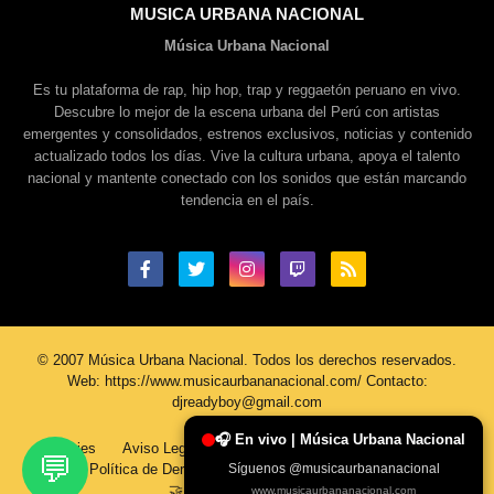
MUSICA URBANA NACIONAL
Música Urbana Nacional
Es tu plataforma de rap, hip hop, trap y reggaetón peruano en vivo.
Descubre lo mejor de la escena urbana del Perú con artistas
emergentes y consolidados, estrenos exclusivos, noticias y contenido
actualizado todos los días. Vive la cultura urbana, apoya el talento
nacional y mantente conectado con los sonidos que están marcando
tendencia en el país.
© 2007 Música Urbana Nacional. Todos los derechos reservados.
Web: https://www.musicaurbananacional.com/ Contacto:
djreadyboy@gmail.com
🎧 En vivo | Música Urbana Nacional
Cookies
Aviso Legal
Política De Privacidad
Contacto
💬
Política de Derechos de Autor
Sobre Nosotros
Síguenos @musicaurbananacional
🤝 Únete al Equipo MUN
www.musicaurbananacional.com