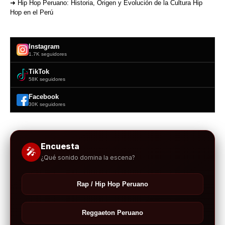
➜ Hip Hop Peruano: Historia, Origen y Evolución de la Cultura Hip
Hop en el Perú
Instagram
1.7K seguidores
TikTok
58K seguidores
Facebook
30K seguidores
Encuesta
🎤
¿Qué sonido domina la escena?
Rap / Hip Hop Peruano
Reggaeton Peruano