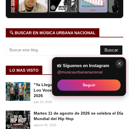
🔍 BUSCAR EN MÚSICA URBANA NACIONAL
×
📸
Síguenos en Instagram
LO MAS VISTO
@musicaurbananacional
"Ya Llegaron Los Voceros": el nuevo tema de
Seguir
Los Voceros del Barrio | HIP HOP PERUANO
2026
julio 29, 2026
Martes 11 de agosto de 2026 se celebra el Día
Mundial del Hip Hop
agosto 06, 2026