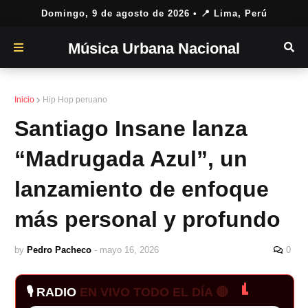
Domingo, 9 de agosto de 2026
• 📍 Lima, Perú
Música Urbana Nacional
Inicio
Hip Hop peruano
Santiago Insane lanza
“Madrugada Azul”, un
lanzamiento de enfoque
más personal y profundo
by
Pedro Pacheco
-
mayo 16, 2026
0
🎙️ RADIO
EN VIVO TODO EL DÍA 🔴