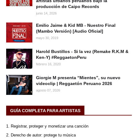
artistas urbanos peruanos bajo la
producción de Caipo Records
junio 14, 2026
Emilio Jaime & Kid MB - Nuestro Final
(Mambo Versión) [Audio Oficial]
mayo 30, 2019
Harold Bustillos - Si la vez (Remake R.K.M &
Ken-Y) #ReggaetonPeru
febrero 16, 2020
Giorgie M presenta “Mientes”, su nuevo
videoclip | Reggaetón Peruano 2026
agosto 07, 2026
GUÍA COMPLETA PARA ARTISTAS
1. Registrar, proteger y monetizar una canción
2. Derecho de autor: protege tu música