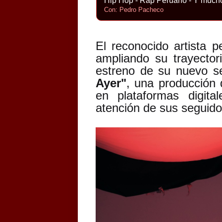
Hip Hop - Rap Peruano - Y much
Con: Pedro Pacheco
El reconocido artista 
ampliando su trayector
estreno de su nuevo se
Ayer"
, una producción 
en plataformas digit
atención de sus seguido