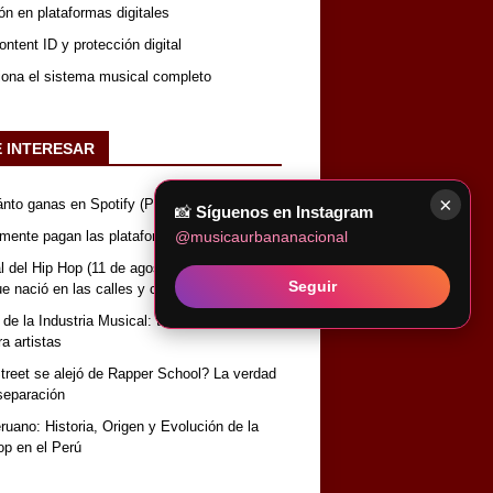
ón en plataformas digitales
ntent ID y protección digital
iona el sistema musical completo
E INTERESAR
×
nto ganas en Spotify (Perú)
📸
Síguenos en Instagram
@musicaurbananacional
lmente pagan las plataformas de música
 del Hip Hop (11 de agosto): Historia, origen
Seguir
que nació en las calles y conquistó el mundo
 de la Industria Musical: términos y
a artistas
reet se alejó de Rapper School? La verdad
separación
uano: Historia, Origen y Evolución de la
op en el Perú