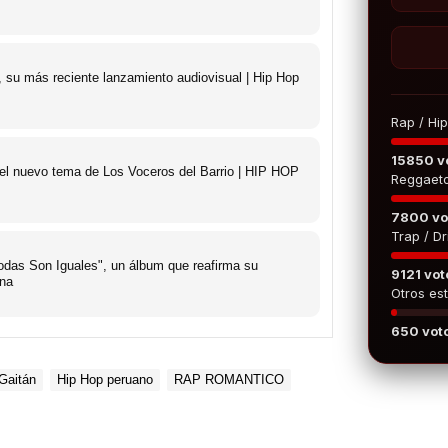
 su más reciente lanzamiento audiovisual | Hip Hop
Rap / Hi
15850 v
 el nuevo tema de Los Voceros del Barrio | HIP HOP
Reggaet
7800 vo
Trap / Dri
das Son Iguales", un álbum que reafirma su
9121 vot
ana
Otros est
650 vot
Gaitán
Hip Hop peruano
RAP ROMANTICO