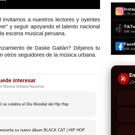
Inst
1.7K se
invitamos a nuestros lectores y oyentes
er" y seguir apoyando el talento nacional
TikT
58K se
 la escena musical peruana.
Face
anzamiento de Daske Gaitán? Déjanos tu
30K se
n otros seguidores de la música urbana.
E
🎤
uede interesar
¿Q
de Música Urbana Nacional
 se celebra el Día Mundial del Hip Hop
o presenta su nuevo álbum BLACK CAT | HIP HOP