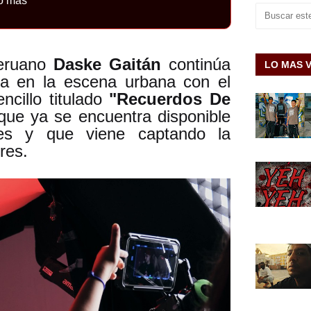
o más
peruano
Daske Gaitán
continúa
LO MAS 
ia en la escena urbana con el
ncillo titulado
"Recuerdos De
que ya se encuentra disponible
ales y que viene captando la
res.