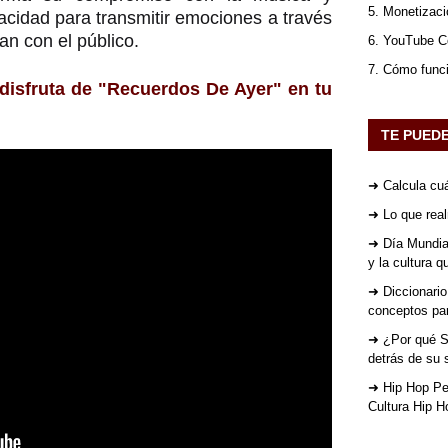
5. Monetizaci
cidad para transmitir emociones a través
an con el público.
6. YouTube Co
7. Cómo func
y disfruta de "Recuerdos De Ayer" en tu
TE PUED
➜ Calcula cuá
➜ Lo que rea
➜ Día Mundial
y la cultura 
➜ Diccionario
conceptos par
➜ ¿Por qué St
detrás de su 
➜ Hip Hop Per
Cultura Hip H