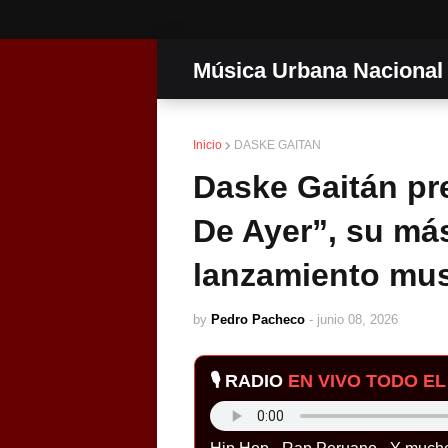
Música Urbana Nacional
Inicio
DASKE GAITAN
Daske Gaitán pr
De Ayer”, su más
lanzamiento mus
by
Pedro Pacheco
-
junio 08, 2026
🎙️ RADIO
EN VIVO TODO EL 