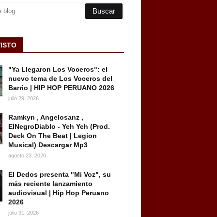
VISTO
"Ya Llegaron Los Voceros": el
nuevo tema de Los Voceros del
Barrio | HIP HOP PERUANO 2026
julio 29, 2026
Ramkyn , Angelosanz ,
ElNegroDiablo - Yeh Yeh (Prod.
Deck On The Beat | Legion
Musical) Descargar Mp3
agosto 23, 2020
El Dedos presenta "Mi Voz", su
más reciente lanzamiento
audiovisual | Hip Hop Peruano
2026
julio 31, 2026