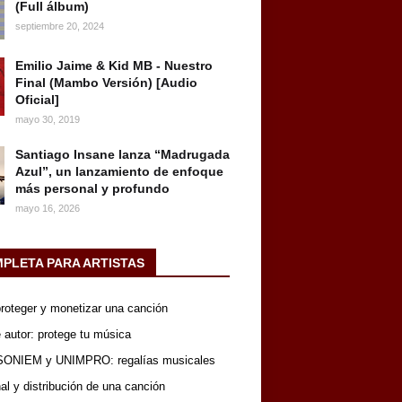
(Full álbum)
septiembre 20, 2024
Emilio Jaime & Kid MB - Nuestro
Final (Mambo Versión) [Audio
Oficial]
mayo 30, 2019
Santiago Insane lanza “Madrugada
Azul”, un lanzamiento de enfoque
más personal y profundo
mayo 16, 2026
MPLETA PARA ARTISTAS
 proteger y monetizar una canción
 autor: protege tu música
SONIEM y UNIMPRO: regalías musicales
nal y distribución de una canción