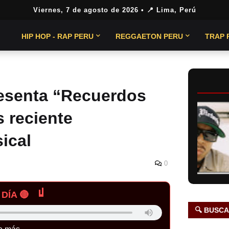
Viernes, 7 de agosto de 2026
• 📍 Lima, Perú
HIP HOP - RAP PERU
REGGAETON PERU
TRAP 
esenta “Recuerdos
 reciente
ical
0
DÍA 🔴
🔍 BUSC