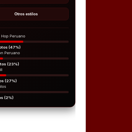
Otros estilos
p Hop Peruano
otos (47%)
on Peruano
tos (23%)
ll
os (27%)
ilos
os (2%)