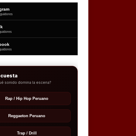
agram
guidores
ok
guidores
book
guidores
ncuesta
ué sonido domina la escena?
Rap / Hip Hop Peruano
Reggaeton Peruano
Trap / Drill