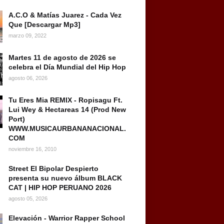
A.C.O & Matías Juarez - Cada Vez
Que [Descargar Mp3]
marzo 09, 2022
Martes 11 de agosto de 2026 se
celebra el Día Mundial del Hip Hop
agosto 06, 2026
Tu Eres Mia REMIX - Ropisagu Ft.
Lui Wey & Hectareas 14 (Prod New
Port)
WWW.MUSICAURBANANACIONAL.
COM
noviembre 16, 2010
Street El Bipolar Despierto
presenta su nuevo álbum BLACK
CAT | HIP HOP PERUANO 2026
agosto 05, 2026
Elevación - Warrior Rapper School