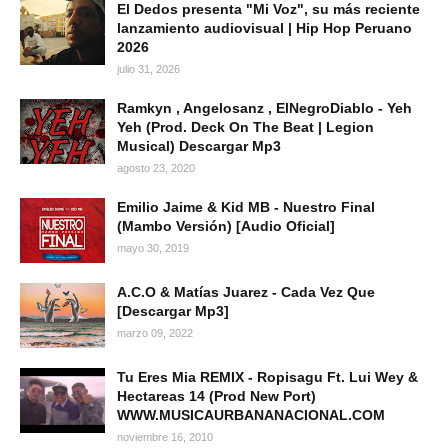
El Dedos presenta "Mi Voz", su más reciente
lanzamiento audiovisual | Hip Hop Peruano
2026
julio 31, 2026
Ramkyn , Angelosanz , ElNegroDiablo - Yeh
Yeh (Prod. Deck On The Beat | Legion
Musical) Descargar Mp3
agosto 23, 2020
Emilio Jaime & Kid MB - Nuestro Final
(Mambo Versión) [Audio Oficial]
mayo 30, 2019
A.C.O & Matías Juarez - Cada Vez Que
[Descargar Mp3]
marzo 09, 2022
Tu Eres Mia REMIX - Ropisagu Ft. Lui Wey &
Hectareas 14 (Prod New Port)
WWW.MUSICAURBANANACIONAL.COM
noviembre 16, 2010