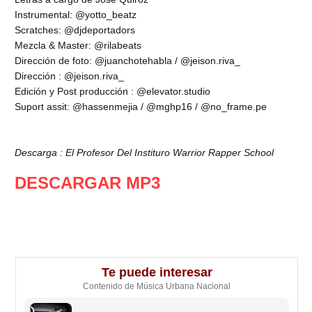
Instrumental: @yotto_beatz
Scratches: @djdeportadors
Mezcla & Master: @rilabeats
Dirección de foto: @juanchotehabla / @jeison.riva_
Dirección : @jeison.riva_
Edición y Post producción : @elevator.studio
Suport assit: @hassenmejia / @mghp16 / @no_frame.pe
Descarga : El Profesor Del Instituro Warrior Rapper School
DESCARGAR MP3
Te puede interesar
Contenido de Música Urbana Nacional