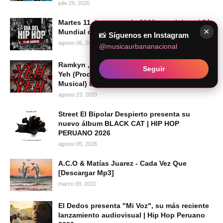
julio 29, 2026
Martes 11 de agosto de 2026 se celebra el Día
×
Mundial del Hip Hop
📸
Síguenos en Instagram
agosto 06, 2026
@musicaurbananacional
Ramkyn , Angelosanz , ElNegroDiablo - Yeh
Seguir
Yeh (Prod. Deck On The Beat | Legion
Musical) Descargar Mp3
agosto 23, 2020
Street El Bipolar Despierto presenta su
nuevo álbum BLACK CAT | HIP HOP
PERUANO 2026
agosto 05, 2026
A.C.O & Matías Juarez - Cada Vez Que
[Descargar Mp3]
marzo 09, 2022
El Dedos presenta "Mi Voz", su más reciente
lanzamiento audiovisual | Hip Hop Peruano