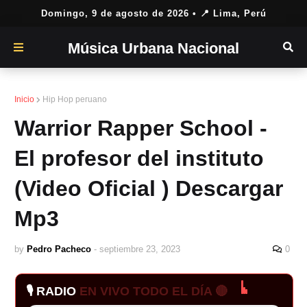
Domingo, 9 de agosto de 2026
• 📍 Lima, Perú
Música Urbana Nacional
Inicio
Hip Hop peruano
Warrior Rapper School -
El profesor del instituto
(Video Oficial ) Descargar
Mp3
by
Pedro Pacheco
-
septiembre 23, 2023
0
🎙️ RADIO
EN VIVO TODO EL DÍA 🔴