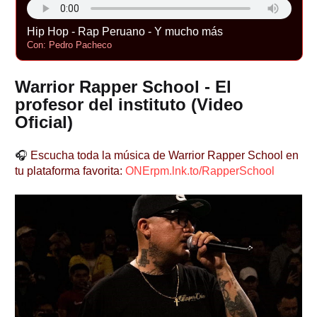
Hip Hop - Rap Peruano - Y mucho más
Con: Pedro Pacheco
Warrior Rapper School - El
profesor del instituto (Video
Oficial)
🎧
Escucha toda la música de Warrior Rapper School en
tu plataforma favorita:
ONErpm.lnk.to/RapperSchool