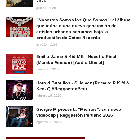
2026
julio 31, 2026
"Nosotros Somos los Que Somos": el álbum
que reúne a una nueva generación de
artistas urbanos peruanos bajo la
producción de Caipo Records
junio 14, 2026
Emilio Jaime & Kid MB - Nuestro Final
(Mambo Versión) [Audio Oficial]
mayo 30, 2019
Harold Bustillos - Si la vez (Remake R.K.M &
Ken-Y) #ReggaetonPeru
febrero 16, 2020
Giorgie M presenta “Mientes”, su nuevo
videoclip | Reggaetón Peruano 2026
agosto 07, 2026