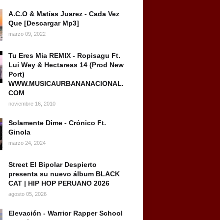
A.C.O & Matías Juarez - Cada Vez
Que [Descargar Mp3]
marzo 09, 2022
Tu Eres Mia REMIX - Ropisagu Ft.
Lui Wey & Hectareas 14 (Prod New
Port)
WWW.MUSICAURBANANACIONAL.
COM
noviembre 16, 2010
Solamente Dime - Crónico Ft.
Ginola
marzo 24, 2024
Street El Bipolar Despierto
presenta su nuevo álbum BLACK
CAT | HIP HOP PERUANO 2026
agosto 05, 2026
Elevación - Warrior Rapper School