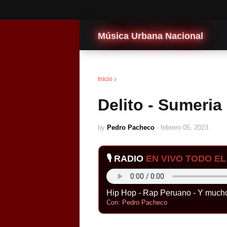
Música Urbana Nacional
Otros generos
Inicio
Delito - Sumeria
by
Pedro Pacheco
-
febrero 05, 2023
🎙️ RADIO
EN VIVO TODO EL 
Hip Hop - Rap Peruano - Y much
Con: Pedro Pacheco