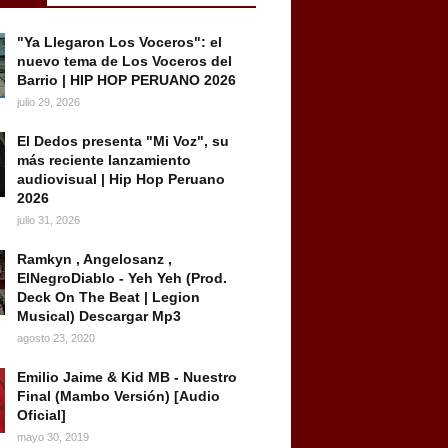
"Ya Llegaron Los Voceros": el
nuevo tema de Los Voceros del
Barrio | HIP HOP PERUANO 2026
julio 29, 2026
El Dedos presenta "Mi Voz", su
más reciente lanzamiento
audiovisual | Hip Hop Peruano
2026
julio 31, 2026
Ramkyn , Angelosanz ,
ElNegroDiablo - Yeh Yeh (Prod.
Deck On The Beat | Legion
Musical) Descargar Mp3
agosto 23, 2020
Emilio Jaime & Kid MB - Nuestro
Final (Mambo Versión) [Audio
Oficial]
mayo 30, 2019