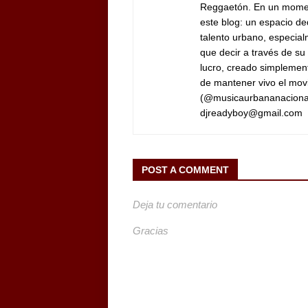
Reggaetón.
En un moment
este blog: un espacio ded
talento urbano, especia
que decir a través de su
lucro, creado simplement
de mantener vivo el mov
(@musicaurbananaciona
djreadyboy@gmail.com
POST A COMMENT
Deja tu comentario
Gracias