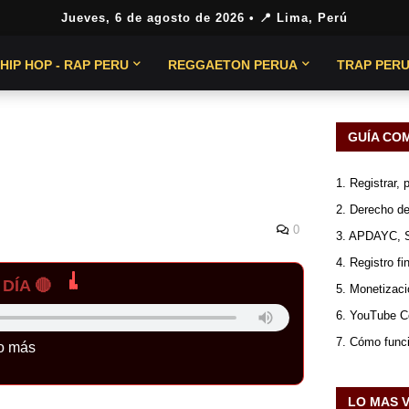
Jueves, 6 de agosto de 2026
• 📍 Lima, Perú
HIP HOP - RAP PERU
REGGAETON PERUA
TRAP PER
GUÍA CO
1. Registrar,
2. Derecho de
0
3. APDAYC, 
4. Registro fi
DÍA 🔴
5. Monetizaci
6. YouTube Co
7. Cómo func
o más
LO MAS 