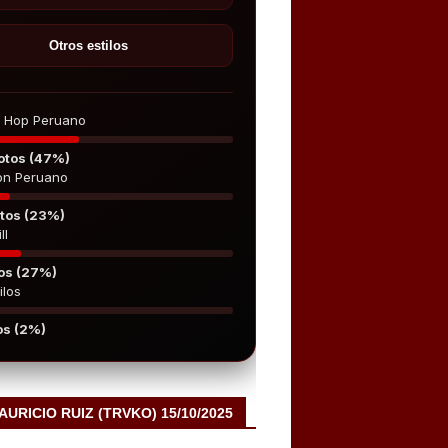
Otros estilos
p Hop Peruano
otos (47%)
on Peruano
tos (23%)
ll
os (27%)
ilos
os (2%)
MAURICIO RUIZ (TRVKO) 15/10/2025