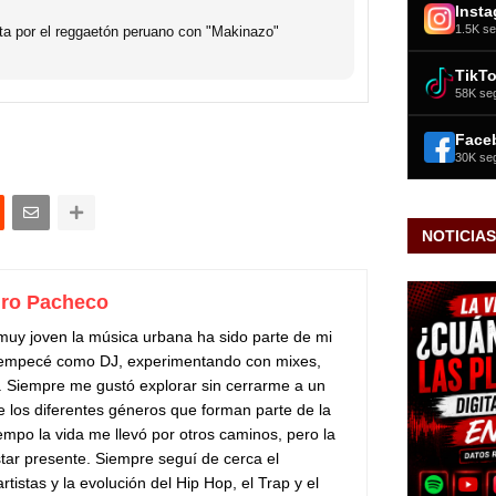
Inst
1.5K se
ta por el reggaetón peruano con "Makinazo"
TikT
58K se
Face
30K se
NOTICIAS
ro Pacheco
uy joven la música urbana ha sido parte de mi
5 empecé como DJ, experimentando con mixes,
s. Siempre me gustó explorar sin cerrarme a un
de los diferentes géneros que forman parte de la
empo la vida me llevó por otros caminos, pero la
tar presente. Siempre seguí de cerca el
tistas y la evolución del Hip Hop, el Trap y el