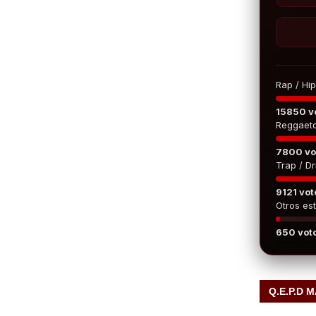
Rap / Hi
15850 v
Reggaet
7800 vo
Trap / Dri
9121 vot
Otros est
650 vot
Q.E.P.D 