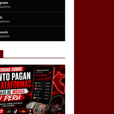
agram
guidores
ok
guidores
book
guidores