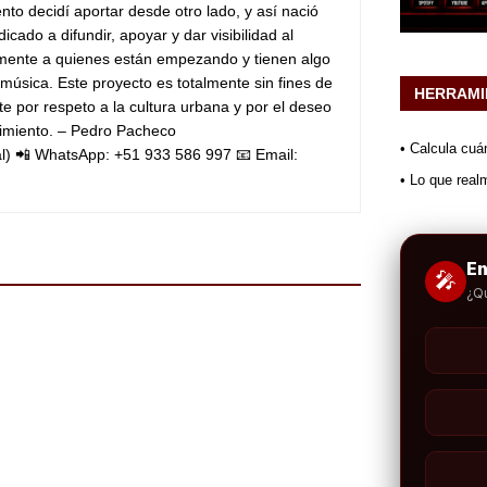
o decidí aportar desde otro lado, y así nació
icado a difundir, apoyar y dar visibilidad al
lmente a quienes están empezando y tienen algo
 música.
Este proyecto es totalmente sin fines de
HERRAMI
e por respeto a la cultura urbana y por el deseo
imiento.
– Pedro Pacheco
• Calcula cuá
l)
📲 WhatsApp: +51 933 586 997
📧 Email:
• Lo que real
E
🎤
¿Q