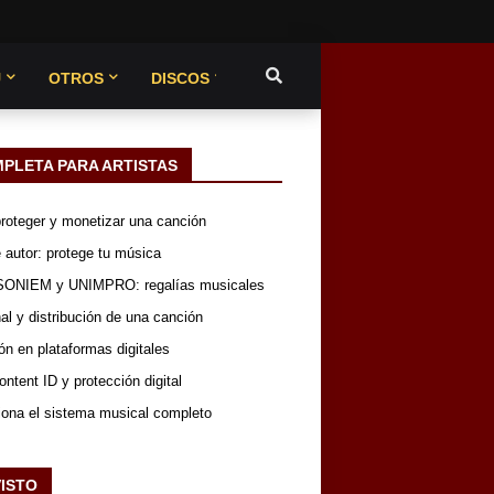
U
OTROS
DISCOS
MPLETA PARA ARTISTAS
 proteger y monetizar una canción
 autor: protege tu música
SONIEM y UNIMPRO: regalías musicales
nal y distribución de una canción
ón en plataformas digitales
ntent ID y protección digital
iona el sistema musical completo
VISTO