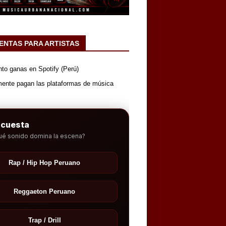
ENTAS PARA ARTISTAS
nto ganas en Spotify (Perú)
mente pagan las plataformas de música
ncuesta
ué sonido domina la escena?
Rap / Hip Hop Peruano
Reggaeton Peruano
Trap / Drill