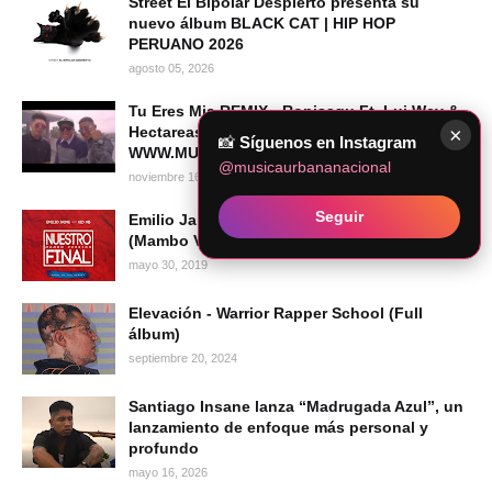
Street El Bipolar Despierto presenta su
nuevo álbum BLACK CAT | HIP HOP
PERUANO 2026
agosto 05, 2026
Tu Eres Mia REMIX - Ropisagu Ft. Lui Wey &
×
Hectareas 14 (Prod New Port)
📸
Síguenos en Instagram
WWW.MUSICAURBANANACIONAL.COM
@musicaurbananacional
noviembre 16, 2010
Seguir
Emilio Jaime & Kid MB - Nuestro Final
(Mambo Versión) [Audio Oficial]
mayo 30, 2019
Elevación - Warrior Rapper School (Full
álbum)
septiembre 20, 2024
Santiago Insane lanza “Madrugada Azul”, un
lanzamiento de enfoque más personal y
profundo
mayo 16, 2026