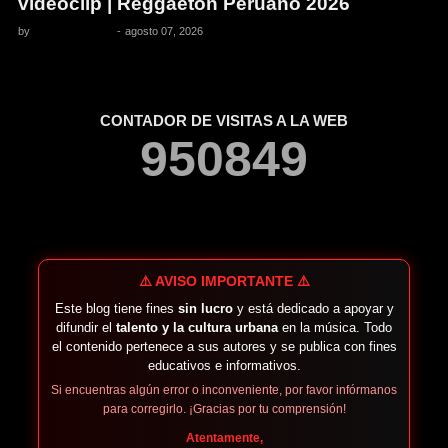
videoclip | Reggaetón Peruano 2026
by
Pedro Pacheco
-
agosto 07, 2026
CONTADOR DE VISITAS A LA WEB
9
5
0
8
4
9
⚠️ AVISO IMPORTANTE ⚠️
Este blog tiene fines
sin lucro
y está dedicado a apoyar y
difundir el
talento y la cultura urbana
en la música. Todo
el contenido pertenece a sus autores y se publica con fines
educativos e informativos.
Si encuentras algún error o inconveniente, por favor infórmanos
para corregirlo. ¡Gracias por tu comprensión!
Atentamente,