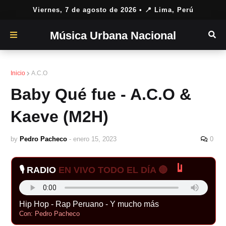
Viernes, 7 de agosto de 2026
• 📍 Lima, Perú
Música Urbana Nacional
Inicio
A.C.O
Baby Qué fue - A.C.O &
Kaeve (M2H)
by
Pedro Pacheco
-
enero 15, 2023
0
🎙️ RADIO
EN VIVO TODO EL DÍA 🔴
Hip Hop - Rap Peruano - Y mucho más
Con: Pedro Pacheco