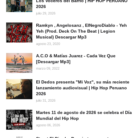
Los Voceros del Barrio | HIP HOP PERUANO
2026
julio 29, 2026
Ramkyn , Angelosanz , ElNegroDiablo - Yeh
Yeh (Prod. Deck On The Beat | Legion
Musical) Descargar Mp3
agosto 23, 2020
A.C.O & Matías Juarez - Cada Vez Que
[Descargar Mp3]
marzo 09, 2022
El Dedos presenta "Mi Voz", su más reciente
lanzamiento audiovisual | Hip Hop Peruano
2026
julio 31, 2026
Martes 11 de agosto de 2026 se celebra el Día
Mundial del Hip Hop
agosto 06, 2026