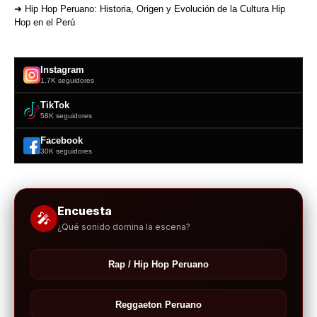
➜ Hip Hop Peruano: Historia, Origen y Evolución de la Cultura Hip
Hop en el Perú
Instagram
1.7K seguidores
TikTok
58K seguidores
Facebook
30K seguidores
Encuesta
🎤
¿Qué sonido domina la escena?
Rap / Hip Hop Peruano
Reggaeton Peruano