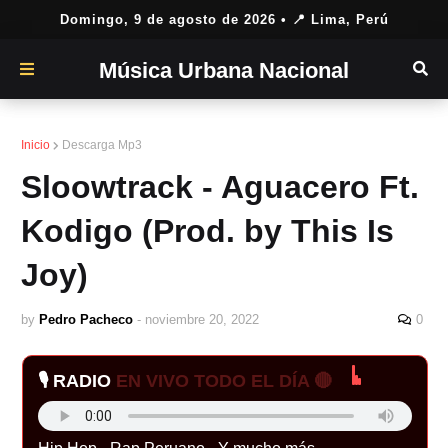
Domingo, 9 de agosto de 2026
• 📍 Lima, Perú
Música Urbana Nacional
Inicio
Descarga Mp3
Sloowtrack - Aguacero Ft.
Kodigo (Prod. by This Is
Joy)
by
Pedro Pacheco
-
noviembre 20, 2022
0
🎙️ RADIO
EN VIVO TODO EL DÍA 🔴