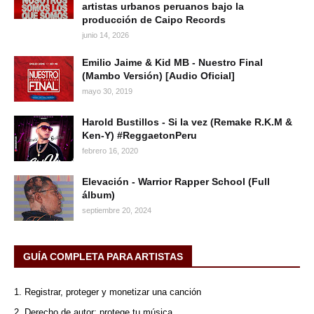
artistas urbanos peruanos bajo la
producción de Caipo Records
junio 14, 2026
Emilio Jaime & Kid MB - Nuestro Final
(Mambo Versión) [Audio Oficial]
mayo 30, 2019
Harold Bustillos - Si la vez (Remake R.K.M &
Ken-Y) #ReggaetonPeru
febrero 16, 2020
Elevación - Warrior Rapper School (Full
álbum)
septiembre 20, 2024
GUÍA COMPLETA PARA ARTISTAS
1. Registrar, proteger y monetizar una canción
2. Derecho de autor: protege tu música