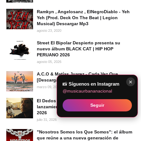
Ramkyn , Angelosanz , ElNegroDiablo - Yeh
Yeh (Prod. Deck On The Beat | Legion
Musical) Descargar Mp3
agosto 23, 2020
Street El Bipolar Despierto presenta su
nuevo álbum BLACK CAT | HIP HOP
PERUANO 2026
agosto 05, 2026
A.C.O & Matías Juarez - Cada Vez Que
[Descargar Mp3]
×
📸
Síguenos en Instagram
marzo 09, 2022
@musicaurbananacional
El Dedos presenta "Mi Voz", su más reciente
Seguir
lanzamiento audiovisual | Hip Hop Peruano
2026
julio 31, 2026
"Nosotros Somos los Que Somos": el álbum
que reúne a una nueva generación de