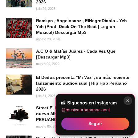
2026
julio 29, 2026
Ramkyn , Angelosanz , ElNegroDiablo - Yeh
Yeh (Prod. Deck On The Beat | Legion
Musical) Descargar Mp3
agosto 23, 2020
A.C.O & Matías Juarez - Cada Vez Que
[Descargar Mp3]
marzo 09, 2022
El Dedos presenta "Mi Voz", su más reciente
lanzamiento audiovisual | Hip Hop Peruano
2026
julio 31, 2026
×
📸
Síguenos en Instagram
Street El Bipolar Despierto presenta su
@musicaurbananacional
nuevo álbum BLACK CAT | HIP HOP
PERUANO 2026
Seguir
agosto 05, 2026