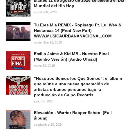
Martes 11 de agosto de 2026 se celebra el Día
Mundial del Hip Hop
agosto 06, 2026
Tu Eres Mia REMIX - Ropisagu Ft. Lui Wey &
Hectareas 14 (Prod New Port)
WWW.MUSICAURBANANACIONAL.COM
noviembre 16, 2010
Emilio Jaime & Kid MB - Nuestro Final
(Mambo Versión) [Audio Oficial]
mayo 30, 2019
"Nosotros Somos los Que Somos": el álbum
que reúne a una nueva generación de
artistas urbanos peruanos bajo la
producción de Caipo Records
junio 14, 2026
Elevación - Warrior Rapper School (Full
álbum)
septiembre 20, 2024