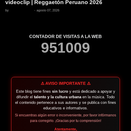
videoclip | Reggaetón Peruano 2026
by
Pedro Pacheco
-
agosto 07, 2026
CONTADOR DE VISITAS A LA WEB
9
5
1
0
0
9
⚠️ AVISO IMPORTANTE ⚠️
Este blog tiene fines
sin lucro
y está dedicado a apoyar y
difundir el
talento y la cultura urbana
en la música. Todo
el contenido pertenece a sus autores y se publica con fines
educativos e informativos.
Si encuentras algún error o inconveniente, por favor infórmanos
para corregirlo. ¡Gracias por tu comprensión!
Atentamente,