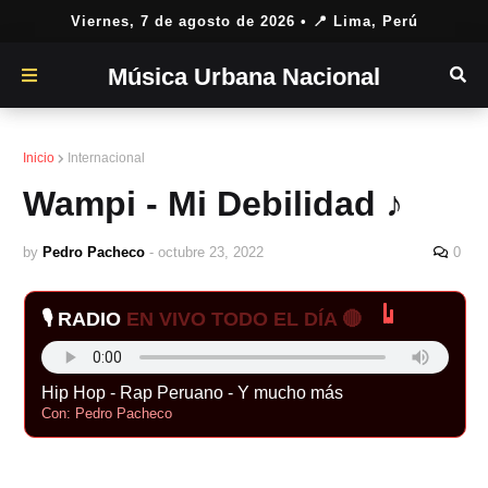
Viernes, 7 de agosto de 2026
• 📍 Lima, Perú
Música Urbana Nacional
Inicio
Internacional
Wampi - Mi Debilidad ♪
by
Pedro Pacheco
-
octubre 23, 2022
0
🎙️ RADIO
EN VIVO TODO EL DÍA 🔴
Hip Hop - Rap Peruano - Y mucho más
Con: Pedro Pacheco