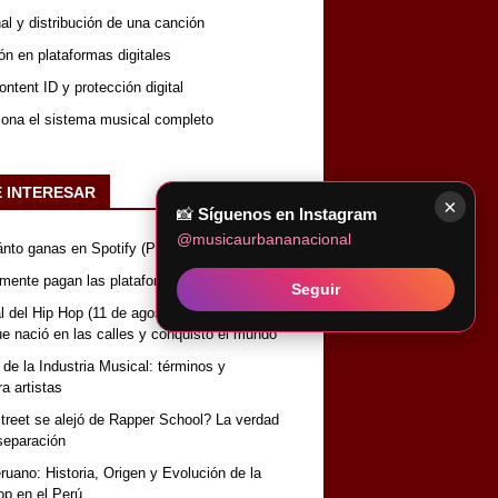
nal y distribución de una canción
ón en plataformas digitales
ntent ID y protección digital
iona el sistema musical completo
E INTERESAR
×
📸
Síguenos en Instagram
@musicaurbananacional
nto ganas en Spotify (Perú)
lmente pagan las plataformas de música
Seguir
 del Hip Hop (11 de agosto): Historia, origen
que nació en las calles y conquistó el mundo
 de la Industria Musical: términos y
a artistas
reet se alejó de Rapper School? La verdad
separación
uano: Historia, Origen y Evolución de la
op en el Perú