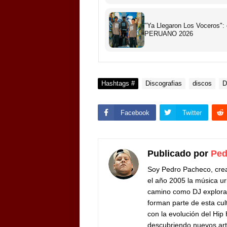
"Ya Llegaron Los Voceros":
PERUANO 2026
Hashtags #
Discografias
discos
D
Facebook
Twitter
Publicado por
Ped
Soy Pedro Pacheco, cre
el año 2005 la música ur
camino como DJ exploran
forman parte de esta cul
con la evolución del Hip
descubriendo nuevos arti