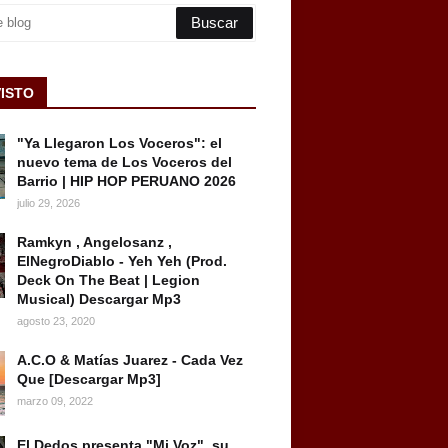
VISTO
"Ya Llegaron Los Voceros": el
nuevo tema de Los Voceros del
Barrio | HIP HOP PERUANO 2026
julio 29, 2026
Ramkyn , Angelosanz ,
ElNegroDiablo - Yeh Yeh (Prod.
Deck On The Beat | Legion
Musical) Descargar Mp3
agosto 23, 2020
A.C.O & Matías Juarez - Cada Vez
Que [Descargar Mp3]
marzo 09, 2022
El Dedos presenta "Mi Voz", su