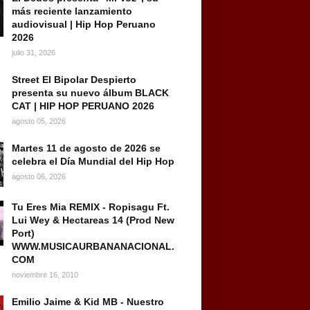
más reciente lanzamiento
audiovisual | Hip Hop Peruano
2026
julio 31, 2026
Street El Bipolar Despierto
presenta su nuevo álbum BLACK
CAT | HIP HOP PERUANO 2026
agosto 05, 2026
Martes 11 de agosto de 2026 se
celebra el Día Mundial del Hip Hop
agosto 06, 2026
Tu Eres Mia REMIX - Ropisagu Ft.
Lui Wey & Hectareas 14 (Prod New
Port)
WWW.MUSICAURBANANACIONAL.
COM
noviembre 16, 2010
Emilio Jaime & Kid MB - Nuestro