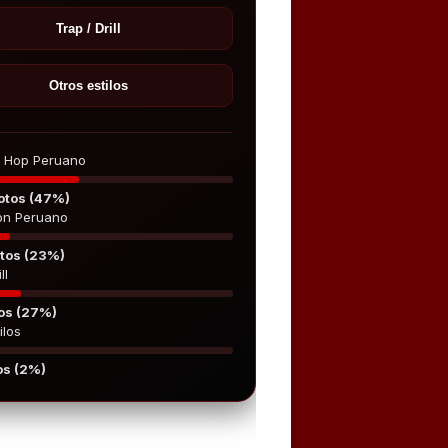
Trap / Drill
Otros estilos
p Hop Peruano
otos (47%)
on Peruano
tos (23%)
ll
os (27%)
ilos
os (2%)