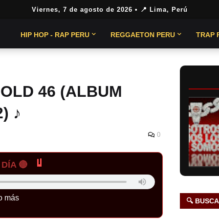
Viernes, 7 de agosto de 2026
• 📍 Lima, Perú
HIP HOP - RAP PERU
REGGAETON PERU
TRAP 
GOLD 46 (ALBUM
) ♪
0
DÍA 🔴
o más
🔍 BUSC