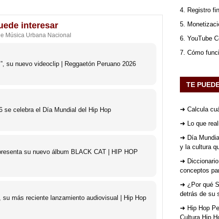
4. Registro fi
uede interesar
5. Monetizaci
de Música Urbana Nacional
6. YouTube Co
7. Cómo func
s”, su nuevo videoclip | Reggaetón Peruano 2026
TE PUED
➜ Calcula cuá
 se celebra el Día Mundial del Hip Hop
➜ Lo que rea
➜ Día Mundial
y la cultura 
o presenta su nuevo álbum BLACK CAT | HIP HOP
➜ Diccionario
conceptos par
➜ ¿Por qué St
detrás de su 
 su más reciente lanzamiento audiovisual | Hip Hop
➜ Hip Hop Per
Cultura Hip H