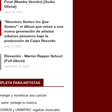
Final (Mambo Versión) [Audio
Oficial]
mayo 30, 2019
"Nosotros Somos los Que
Somos": el álbum que reúne a una
nueva generación de artistas
urbanos peruanos bajo la
producción de Caipo Records
junio 14, 2026
Elevación - Warrior Rapper School
(Full álbum)
septiembre 20, 2024
MPLETA PARA ARTISTAS
 proteger y monetizar una canción
 autor: protege tu música
SONIEM y UNIMPRO: regalías musicales