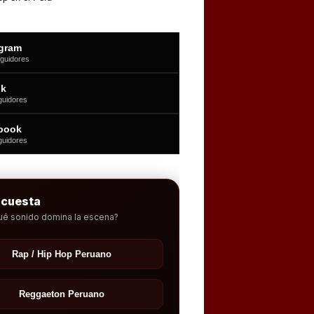
agram
guidores
ok
guidores
book
guidores
ncuesta
ué sonido domina la escena?
Rap / Hip Hop Peruano
Reggaeton Peruano