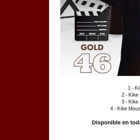
1 - K
2 - Kike
3 - Kike
4 - Kike Mou
Disponible en toda