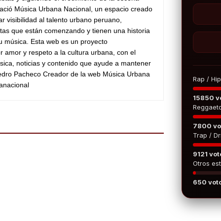
ació Música Urbana Nacional, un espacio creado
ar visibilidad al talento urbano peruano,
stas que están comenzando y tienen una historia
su música. Esta web es un proyecto
 amor y respeto a la cultura urbana, con el
sica, noticias y contenido que ayude a mantener
Pedro Pacheco Creador de la web Música Urbana
Rap / Hi
anacional
15850 v
Reggaet
7800 vo
Trap / Dri
9121 vot
Otros est
650 vot