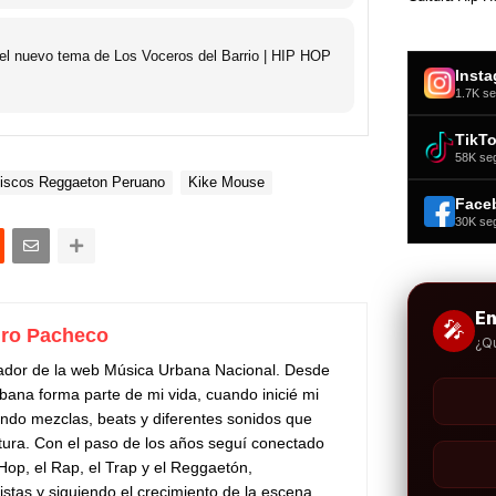
 el nuevo tema de Los Voceros del Barrio | HIP HOP
Inst
1.7K se
TikT
58K se
iscos Reggaeton Peruano
Kike Mouse
Face
30K se
E
🎤
ro Pacheco
¿Q
ador de la web Música Urbana Nacional. Desde
bana forma parte de mi vida, cuando inicié mi
do mezclas, beats y diferentes sonidos que
tura. Con el paso de los años seguí conectado
 Hop, el Rap, el Trap y el Reggaetón,
stas y siguiendo el crecimiento de la escena