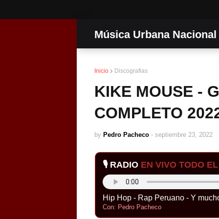
Música Urbana Nacional
Inicio
Discografias
KIKE MOUSE - 
COMPLETO 2022
by
Pedro Pacheco
-
septiembre 23, 2022
🎙️ RADIO
EN VIVO TODO EL 
Hip Hop - Rap Peruano - Y much
Con: Pedro Pacheco