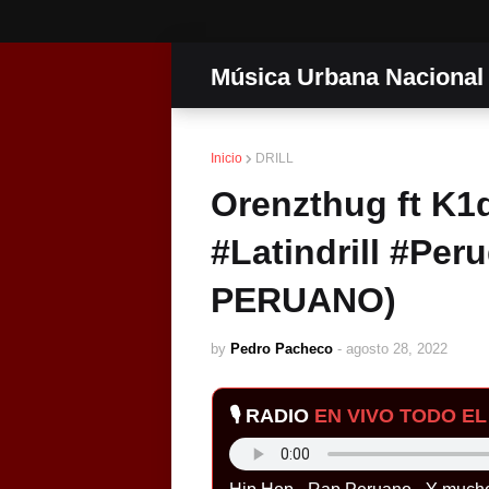
Música Urbana Nacional
Inicio
DRILL
Orenzthug ft K1
#Latindrill #Peru
PERUANO)
by
Pedro Pacheco
-
agosto 28, 2022
🎙️ RADIO
EN VIVO TODO EL 