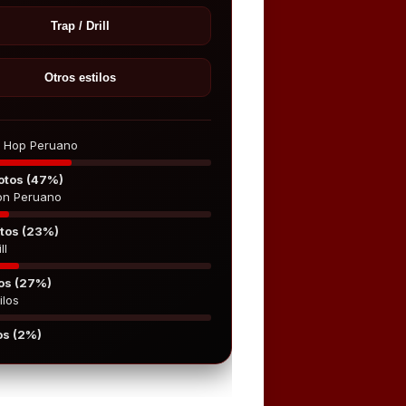
Trap / Drill
Otros estilos
p Hop Peruano
otos (47%)
on Peruano
tos (23%)
ll
os (27%)
ilos
os (2%)