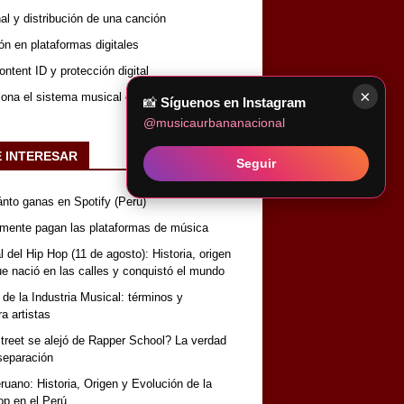
nal y distribución de una canción
ón en plataformas digitales
ntent ID y protección digital
×
iona el sistema musical completo
📸
Síguenos en Instagram
@musicaurbananacional
E INTERESAR
Seguir
nto ganas en Spotify (Perú)
lmente pagan las plataformas de música
 del Hip Hop (11 de agosto): Historia, origen
que nació en las calles y conquistó el mundo
 de la Industria Musical: términos y
a artistas
reet se alejó de Rapper School? La verdad
separación
uano: Historia, Origen y Evolución de la
op en el Perú