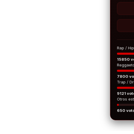
Rap / Hi
15850 v
Reggaet
7800 vo
Trap / Dri
9121 vot
Otros est
650 vot