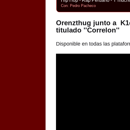
Hip Hop - Rap Peruano - Y much
Con: Pedro Pacheco
Orenzthug junto a K1d
titulado ''Correlon''
Disponible en todas las platafor