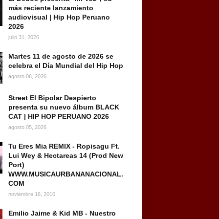
más reciente lanzamiento
audiovisual | Hip Hop Peruano
2026
julio 31, 2026
Martes 11 de agosto de 2026 se
celebra el Día Mundial del Hip Hop
agosto 06, 2026
Street El Bipolar Despierto
presenta su nuevo álbum BLACK
CAT | HIP HOP PERUANO 2026
agosto 05, 2026
Tu Eres Mia REMIX - Ropisagu Ft.
Lui Wey & Hectareas 14 (Prod New
Port)
WWW.MUSICAURBANANACIONAL.
COM
noviembre 16, 2010
Emilio Jaime & Kid MB - Nuestro