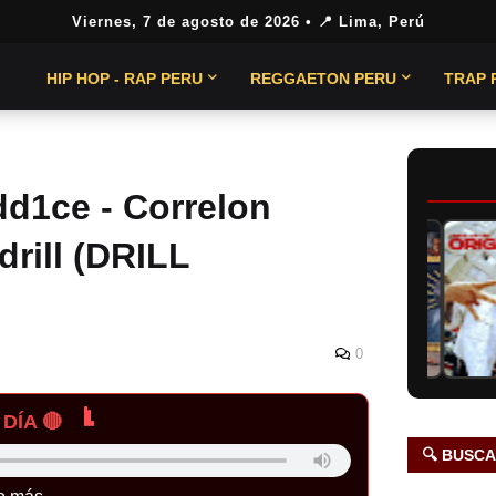
Viernes, 7 de agosto de 2026
• 📍 Lima, Perú
HIP HOP - RAP PERU
REGGAETON PERU
TRAP 
dd1ce - Correlon
drill (DRILL
0
DÍA 🔴
🔍 BUSC