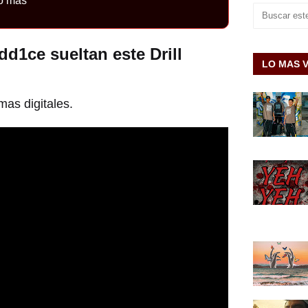
o más
d1ce sueltan este Drill
LO MAS 
mas digitales.