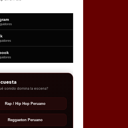
agram
guidores
ok
guidores
book
guidores
ncuesta
ué sonido domina la escena?
Rap / Hip Hop Peruano
Reggaeton Peruano