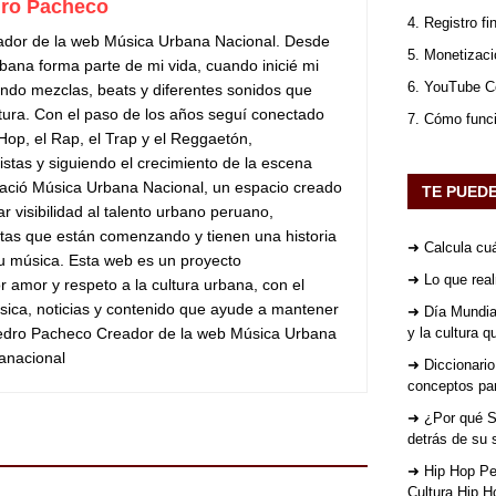
ro Pacheco
4. Registro fi
ador de la web Música Urbana Nacional. Desde
5. Monetizaci
bana forma parte de mi vida, cuando inicié mi
6. YouTube Co
do mezclas, beats y diferentes sonidos que
tura. Con el paso de los años seguí conectado
7. Cómo func
 Hop, el Rap, el Trap y el Reggaetón,
stas y siguiendo el crecimiento de la escena
ació Música Urbana Nacional, un espacio creado
TE PUED
ar visibilidad al talento urbano peruano,
stas que están comenzando y tienen una historia
➜ Calcula cuá
su música. Esta web es un proyecto
➜ Lo que rea
 amor y respeto a la cultura urbana, con el
sica, noticias y contenido que ayude a mantener
➜ Día Mundial
Pedro Pacheco Creador de la web Música Urbana
y la cultura 
anacional
➜ Diccionario
conceptos par
➜ ¿Por qué St
detrás de su 
➜ Hip Hop Per
Cultura Hip H