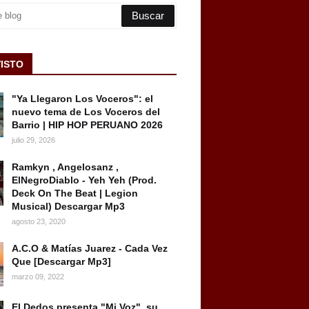
VISTO
"Ya Llegaron Los Voceros": el
nuevo tema de Los Voceros del
Barrio | HIP HOP PERUANO 2026
julio 29, 2026
Ramkyn , Angelosanz ,
ElNegroDiablo - Yeh Yeh (Prod.
Deck On The Beat | Legion
Musical) Descargar Mp3
agosto 23, 2020
A.C.O & Matías Juarez - Cada Vez
Que [Descargar Mp3]
marzo 09, 2022
El Dedos presenta "Mi Voz", su