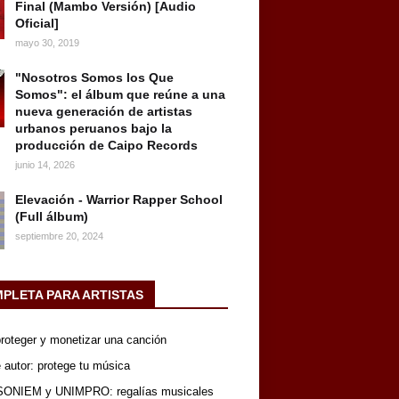
Final (Mambo Versión) [Audio
Oficial]
mayo 30, 2019
"Nosotros Somos los Que
Somos": el álbum que reúne a una
nueva generación de artistas
urbanos peruanos bajo la
producción de Caipo Records
junio 14, 2026
Elevación - Warrior Rapper School
(Full álbum)
septiembre 20, 2024
MPLETA PARA ARTISTAS
 proteger y monetizar una canción
 autor: protege tu música
SONIEM y UNIMPRO: regalías musicales