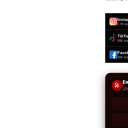
Inst
1.7K se
TikT
58K se
Face
30K se
E
🎤
¿Q