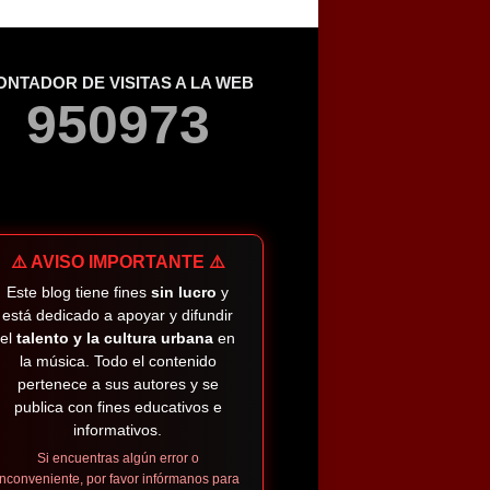
ONTADOR DE VISITAS A LA WEB
9
5
0
9
7
3
⚠️ AVISO IMPORTANTE ⚠️
Este blog tiene fines
sin lucro
y
está dedicado a apoyar y difundir
el
talento y la cultura urbana
en
la música. Todo el contenido
pertenece a sus autores y se
publica con fines educativos e
informativos.
Si encuentras algún error o
inconveniente, por favor infórmanos para