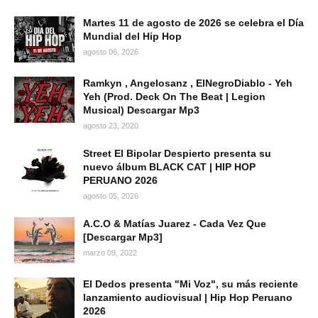
Martes 11 de agosto de 2026 se celebra el Día
Mundial del Hip Hop
agosto 06, 2026
Ramkyn , Angelosanz , ElNegroDiablo - Yeh
Yeh (Prod. Deck On The Beat | Legion
Musical) Descargar Mp3
agosto 23, 2020
Street El Bipolar Despierto presenta su
nuevo álbum BLACK CAT | HIP HOP
PERUANO 2026
agosto 05, 2026
A.C.O & Matías Juarez - Cada Vez Que
[Descargar Mp3]
marzo 09, 2022
El Dedos presenta "Mi Voz", su más reciente
lanzamiento audiovisual | Hip Hop Peruano
2026