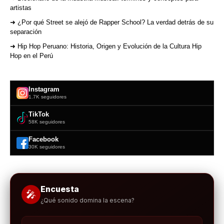
artistas
➜ ¿Por qué Street se alejó de Rapper School? La verdad detrás de su
separación
➜ Hip Hop Peruano: Historia, Origen y Evolución de la Cultura Hip
Hop en el Perú
Instagram
1.7K seguidores
TikTok
58K seguidores
Facebook
30K seguidores
Encuesta
🎤
¿Qué sonido domina la escena?