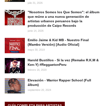
julio 31, 2026
"Nosotros Somos los Que Somos": el álbum
que reúne a una nueva generación de
artistas urbanos peruanos bajo la
producción de Caipo Records
junio 14, 2026
Emilio Jaime & Kid MB - Nuestro Final
(Mambo Versión) [Audio Oficial]
mayo 30, 2019
Harold Bustillos - Si la vez (Remake R.K.M &
Ken-Y) #ReggaetonPeru
febrero 16, 2020
Elevación - Warrior Rapper School (Full
álbum)
septiembre 20, 2024
GUÍA COMPLETA PARA ARTISTAS