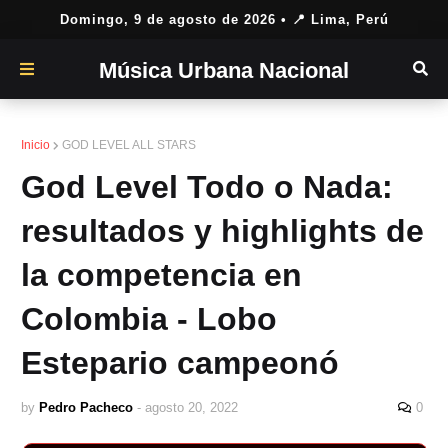
Domingo, 9 de agosto de 2026
• 📍 Lima, Perú
Música Urbana Nacional
Inicio
GOD LEVEL ALL STARS
God Level Todo o Nada:
resultados y highlights de
la competencia en
Colombia - Lobo
Estepario campeonó
by
Pedro Pacheco
-
agosto 20, 2022
0