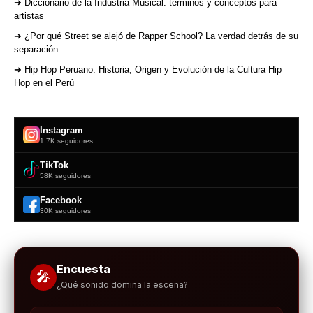
➜ Diccionario de la Industria Musical: términos y conceptos para
artistas
➜ ¿Por qué Street se alejó de Rapper School? La verdad detrás de su
separación
➜ Hip Hop Peruano: Historia, Origen y Evolución de la Cultura Hip
Hop en el Perú
Instagram
1.7K seguidores
TikTok
58K seguidores
Facebook
30K seguidores
Encuesta
🎤
¿Qué sonido domina la escena?