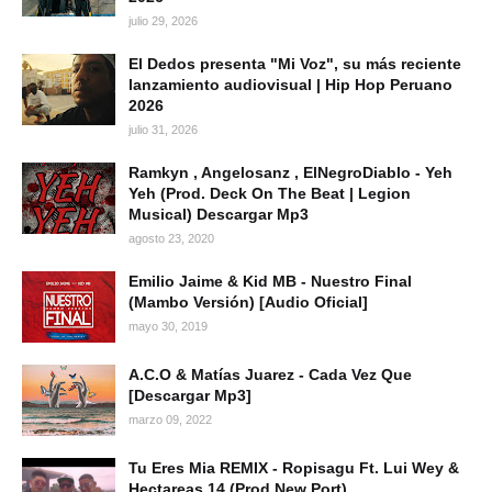
julio 29, 2026
El Dedos presenta "Mi Voz", su más reciente
lanzamiento audiovisual | Hip Hop Peruano
2026
julio 31, 2026
Ramkyn , Angelosanz , ElNegroDiablo - Yeh
Yeh (Prod. Deck On The Beat | Legion
Musical) Descargar Mp3
agosto 23, 2020
Emilio Jaime & Kid MB - Nuestro Final
(Mambo Versión) [Audio Oficial]
mayo 30, 2019
A.C.O & Matías Juarez - Cada Vez Que
[Descargar Mp3]
marzo 09, 2022
Tu Eres Mia REMIX - Ropisagu Ft. Lui Wey &
Hectareas 14 (Prod New Port)