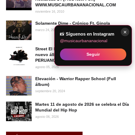
WWW.MUSICAURBANANACIONAL.COM
noviembre 16, 2010
Solamente Dime - Crónico Ft. Ginola
marzo 24, 2024
×
📸
Síguenos en Instagram
@musicaurbananacional
Street El Bipolar Despierto presenta su
Seguir
nuevo álbum BLACK CAT | HIP HOP
PERUANO 2026
agosto 05, 2026
Elevación - Warrior Rapper School (Full
álbum)
septiembre 20, 2024
Martes 11 de agosto de 2026 se celebra el Día
Mundial del Hip Hop
agosto 06, 2026