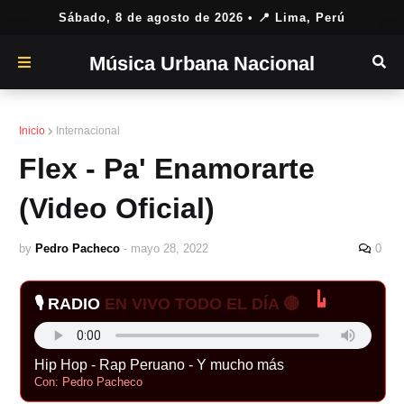
Sábado, 8 de agosto de 2026
• 📍 Lima, Perú
Música Urbana Nacional
Inicio
Internacional
Flex - Pa' Enamorarte
(Video Oficial)
by
Pedro Pacheco
-
mayo 28, 2022
0
🎙️ RADIO
EN VIVO TODO EL DÍA 🔴
Hip Hop - Rap Peruano - Y mucho más
Con: Pedro Pacheco