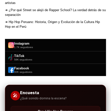
artistas
➜ ¿Por qué Street se alejó de Rapper School? La verdad detrás de su
separación
➜ Hip Hop Peruano: Historia, Origen y Evolución de la Cultura Hip
Hop en el Perú
Instagram
1.7K seguidores
TikTok
58K seguidores
Facebook
30K seguidores
Encuesta
🎤
¿Qué sonido domina la escena?