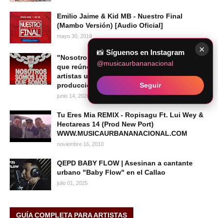
Emilio Jaime & Kid MB - Nuestro Final
(Mambo Versión) [Audio Oficial]
mayo 30, 2019
×
📸
Síguenos en Instagram
"Nosotros Somos los Que Somos": el álbum
@musicaurbananacional
que reúne a una nueva generación de
artistas urbanos peruanos bajo la
Seguir
producción de Caipo Records
junio 14, 2026
Tu Eres Mia REMIX - Ropisagu Ft. Lui Wey &
Hectareas 14 (Prod New Port)
WWW.MUSICAURBANANACIONAL.COM
noviembre 16, 2010
QEPD BABY FLOW | Asesinan a cantante
urbano "Baby Flow" en el Callao
julio 01, 2025
GUÍA COMPLETA PARA ARTISTAS