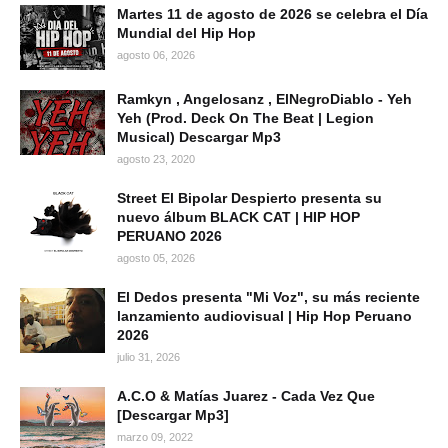
Martes 11 de agosto de 2026 se celebra el Día
Mundial del Hip Hop
agosto 06, 2026
Ramkyn , Angelosanz , ElNegroDiablo - Yeh
Yeh (Prod. Deck On The Beat | Legion
Musical) Descargar Mp3
agosto 23, 2020
Street El Bipolar Despierto presenta su
nuevo álbum BLACK CAT | HIP HOP
PERUANO 2026
agosto 05, 2026
El Dedos presenta "Mi Voz", su más reciente
lanzamiento audiovisual | Hip Hop Peruano
2026
julio 31, 2026
A.C.O & Matías Juarez - Cada Vez Que
[Descargar Mp3]
marzo 09, 2022