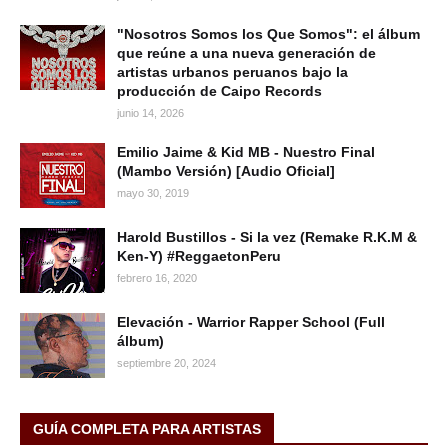
"Nosotros Somos los Que Somos": el álbum
que reúne a una nueva generación de
artistas urbanos peruanos bajo la
producción de Caipo Records
junio 14, 2026
Emilio Jaime & Kid MB - Nuestro Final
(Mambo Versión) [Audio Oficial]
mayo 30, 2019
Harold Bustillos - Si la vez (Remake R.K.M &
Ken-Y) #ReggaetonPeru
febrero 16, 2020
Elevación - Warrior Rapper School (Full
álbum)
septiembre 20, 2024
GUÍA COMPLETA PARA ARTISTAS