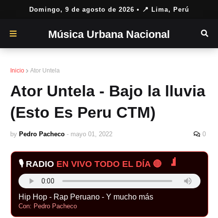
Domingo, 9 de agosto de 2026
• 📍 Lima, Perú
Música Urbana Nacional
Inicio
Ator Untela
Ator Untela - Bajo la lluvia
(Esto Es Peru CTM)
by
Pedro Pacheco
-
mayo 01, 2022
0
🎙️ RADIO
EN VIVO TODO EL DÍA 🔴
Hip Hop - Rap Peruano - Y mucho más
Con: Pedro Pacheco