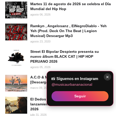
Martes 11 de agosto de 2026 se celebra el Día
Mundial del Hip Hop
agosto 06, 2026
Ramkyn , Angelosanz , ElNegroDiablo - Yeh
Yeh (Prod. Deck On The Beat | Legion
Musical) Descargar Mp3
agosto 23, 2020
Street El Bipolar Despierto presenta su
nuevo álbum BLACK CAT | HIP HOP
PERUANO 2026
agosto 05, 2026
×
A.C.O & Matías Juarez - Cada Vez Que
📸
Síguenos en Instagram
[Descargar Mp3]
@musicaurbananacional
marzo 09, 2022
Seguir
El Dedos presenta "Mi Voz", su más reciente
lanzamiento audiovisual | Hip Hop Peruano
2026
julio 31, 2026