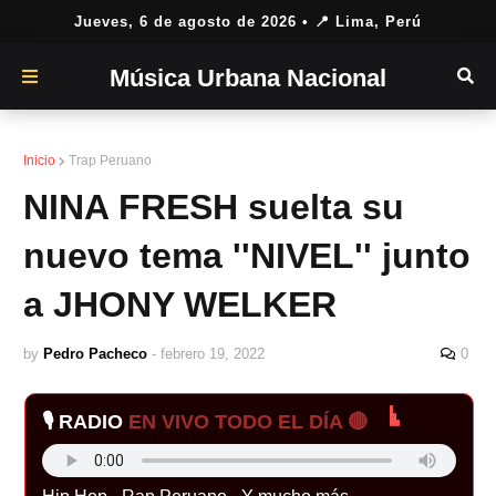
Jueves, 6 de agosto de 2026
• 📍 Lima, Perú
Música Urbana Nacional
Inicio
Trap Peruano
NINA FRESH suelta su
nuevo tema ''NIVEL'' junto
a JHONY WELKER
by
Pedro Pacheco
-
febrero 19, 2022
0
🎙️ RADIO
EN VIVO TODO EL DÍA 🔴