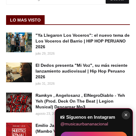
LO MAS VISTO
"Ya Llegaron Los Voceros": el nuevo tema de
Los Voceros del Barrio | HIP HOP PERUANO
2026
julio 29, 2026
El Dedos presenta "Mi Voz", su más reciente
lanzamiento audiovisual | Hip Hop Peruano
2026
julio 31, 2026
Ramkyn , Angelosanz , ElNegroDiablo - Yeh
Yeh (Prod. Deck On The Beat | Legion
Musical) Descargar Mp3
×
agosto 23, 2020
📸
Síguenos en Instagram
@musicaurbananacional
Emilio Jaime & Kid MB - Nuestro Final
(Mambo Versión) [Audio Oficial]