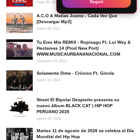
Seguir
mayo 30, 2019
A.C.O & Matías Juarez - Cada Vez Que
[Descargar Mp3]
marzo 09, 2022
Tu Eres Mia REMIX - Ropisagu Ft. Lui Wey &
Hectareas 14 (Prod New Port)
WWW.MUSICAURBANANACIONAL.COM
noviembre 16, 2010
Solamente Dime - Crónico Ft. Ginola
marzo 24, 2024
Street El Bipolar Despierto presenta su
nuevo álbum BLACK CAT | HIP HOP
PERUANO 2026
agosto 05, 2026
Martes 11 de agosto de 2026 se celebra el Día
Mundial del Hip Hop