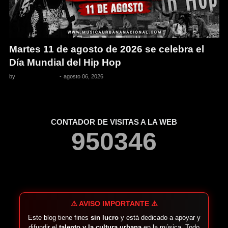
Martes 11 de agosto de 2026 se celebra el
Día Mundial del Hip Hop
by
Pedro Pacheco
-
agosto 06, 2026
CONTADOR DE VISITAS A LA WEB
9
5
0
3
4
6
⚠️ AVISO IMPORTANTE ⚠️
Este blog tiene fines
sin lucro
y está dedicado a apoyar y
difundir el
talento y la cultura urbana
en la música. Todo