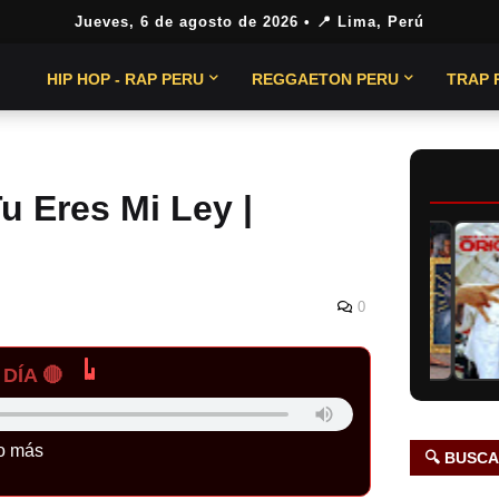
Jueves, 6 de agosto de 2026
• 📍 Lima, Perú
HIP HOP - RAP PERU
REGGAETON PERU
TRAP 
u Eres Mi Ley |
0
DÍA 🔴
o más
🔍 BUSC