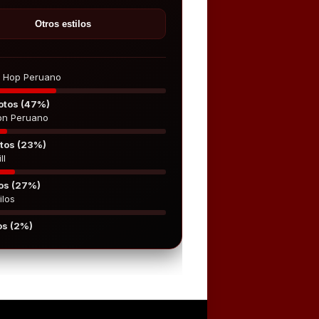
Otros estilos
p Hop Peruano
otos (47%)
on Peruano
tos (23%)
ll
os (27%)
ilos
os (2%)