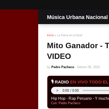
Música Urbana Nacional
Inicio
La Rana en el beat
Mito Ganador - T
VIDEO
by
Pedro Pacheco
-
febrero 06, 2022
🎙️ RADIO
EN VIVO TODO EL 
Hip Hop - Rap Peruano - Y much
Con: Pedro Pacheco