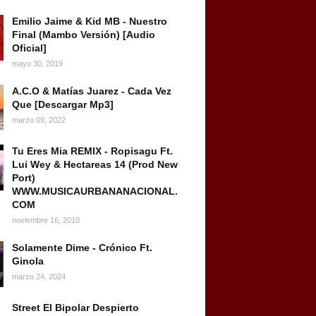
Emilio Jaime & Kid MB - Nuestro
Final (Mambo Versión) [Audio
Oficial]
mayo 30, 2019
A.C.O & Matías Juarez - Cada Vez
Que [Descargar Mp3]
marzo 09, 2022
Tu Eres Mia REMIX - Ropisagu Ft.
Lui Wey & Hectareas 14 (Prod New
Port)
WWW.MUSICAURBANANACIONAL.
COM
noviembre 16, 2010
Solamente Dime - Crónico Ft.
Ginola
marzo 24, 2024
Street El Bipolar Despierto