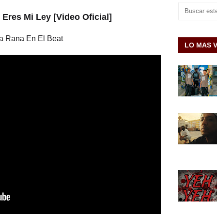
 Eres Mi Ley [Video Oficial]
La Rana En El Beat
LO MAS 