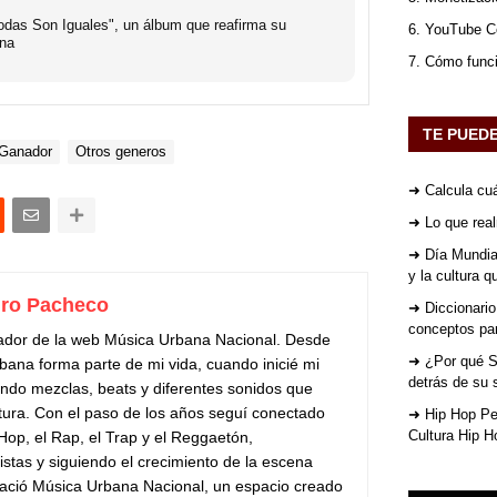
das Son Iguales", un álbum que reafirma su
6. YouTube Co
ana
7. Cómo func
TE PUED
 Ganador
Otros generos
➜ Calcula cuá
➜ Lo que rea
➜ Día Mundial
y la cultura 
ro Pacheco
➜ Diccionario
conceptos par
ador de la web Música Urbana Nacional. Desde
➜ ¿Por qué St
bana forma parte de mi vida, cuando inicié mi
detrás de su 
do mezclas, beats y diferentes sonidos que
tura. Con el paso de los años seguí conectado
➜ Hip Hop Per
Cultura Hip H
 Hop, el Rap, el Trap y el Reggaetón,
stas y siguiendo el crecimiento de la escena
ació Música Urbana Nacional, un espacio creado