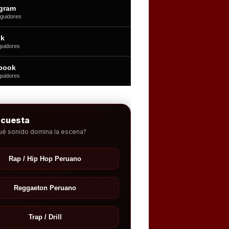
agram
guidores
ok
guidores
book
guidores
ncuesta
ué sonido domina la escena?
Rap / Hip Hop Peruano
Reggaeton Peruano
Trap / Drill