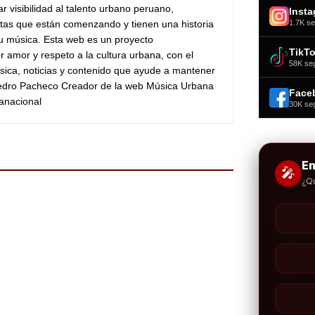
ar visibilidad al talento urbano peruano,
Inst
1.7K se
stas que están comenzando y tienen una historia
su música. Esta web es un proyecto
TikT
 amor y respeto a la cultura urbana, con el
58K se
sica, noticias y contenido que ayude a mantener
Pedro Pacheco Creador de la web Música Urbana
Face
anacional
30K se
E
🎤
¿Q