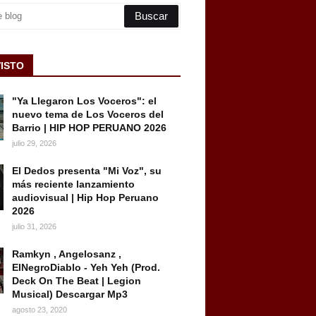
VISTO
"Ya Llegaron Los Voceros": el
nuevo tema de Los Voceros del
Barrio | HIP HOP PERUANO 2026
julio 29, 2026
El Dedos presenta "Mi Voz", su
más reciente lanzamiento
audiovisual | Hip Hop Peruano
2026
julio 31, 2026
Ramkyn , Angelosanz ,
ElNegroDiablo - Yeh Yeh (Prod.
Deck On The Beat | Legion
Musical) Descargar Mp3
agosto 23, 2020