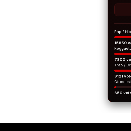
Rap / Hi
15850 v
Reggaet
7800 vo
Trap / Dri
9121 vot
Otros est
650 vot