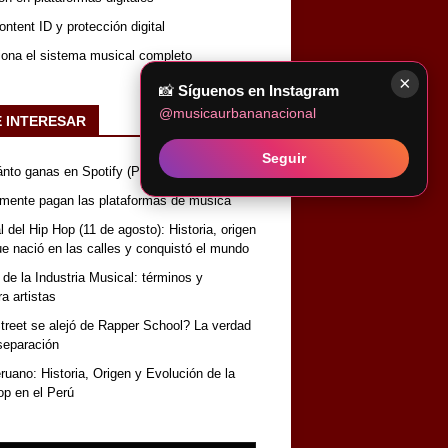
ntent ID y protección digital
iona el sistema musical completo
×
📸
Síguenos en Instagram
@musicaurbananacional
E INTERESAR
Seguir
nto ganas en Spotify (Perú)
lmente pagan las plataformas de música
 del Hip Hop (11 de agosto): Historia, origen
que nació en las calles y conquistó el mundo
 de la Industria Musical: términos y
a artistas
reet se alejó de Rapper School? La verdad
separación
uano: Historia, Origen y Evolución de la
op en el Perú