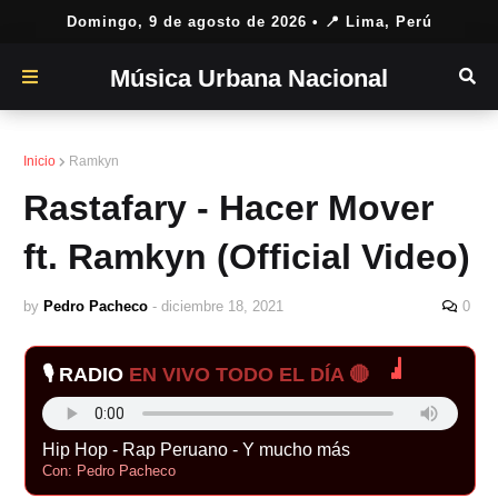
Domingo, 9 de agosto de 2026
• 📍 Lima, Perú
Música Urbana Nacional
Inicio
Ramkyn
Rastafary - Hacer Mover
ft. Ramkyn (Official Video)
by
Pedro Pacheco
-
diciembre 18, 2021
0
🎙️ RADIO
EN VIVO TODO EL DÍA 🔴
Hip Hop - Rap Peruano - Y mucho más
Con: Pedro Pacheco