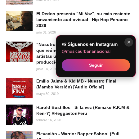
marzo 09, 2022
El Dedos presenta "Mi Voz", su más reciente
lanzamiento audiovisual | Hip Hop Peruano
2026
julio 31, 2026
×
📸
Síguenos en Instagram
"Nosotros Somos los Que Somos": el álbum
que reúne a una nueva generación de
@musicaurbananacional
artistas urbanos peruanos bajo la
producción de Caipo Records
Seguir
junio 14, 2026
Emilio Jaime & Kid MB - Nuestro Final
(Mambo Versión) [Audio Oficial]
mayo 30, 2019
Harold Bustillos - Si la vez (Remake R.K.M &
Ken-Y) #ReggaetonPeru
febrero 16, 2020
Elevación - Warrior Rapper School (Full