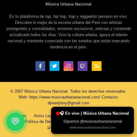
Música Urbana Nacional
Es tu plataforma de rap, hip hop, trap y reggaetón peruano en vivo.
Descubre lo mejor de la escena urbana del Perú con artistas
emergentes y consolidados, estrenos exclusivos, noticias y contenido
actualizado todos los días. Vive la cultura urbana, apoya el talento
nacional y mantente conectado con los sonidos que están marcando
tendencia en el país.
© 2007 Música Urbana Nacional. Todos los derechos reservados.
Web: https://www.musicaurbananacional.com/ Contacto:
djreadyboy@gmail.com
🎧 En vivo | Música Urbana Nacional
Cookies
Aviso Legal
Política De Privacidad
Contacto
💬
Síguenos @musicaurbananacional
Política de Derechos de Autor
Sobre Nosotros
🤝 Únete al Equipo MUN
www.musicaurbananacional.com