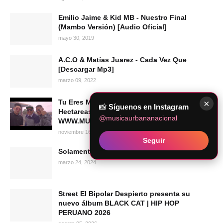
Emilio Jaime & Kid MB - Nuestro Final
(Mambo Versión) [Audio Oficial]
mayo 30, 2019
A.C.O & Matías Juarez - Cada Vez Que
[Descargar Mp3]
marzo 09, 2022
×
Tu Eres Mia REMIX - Ropisagu Ft. Lui Wey &
📸
Síguenos en Instagram
Hectareas 14 (Prod New Port)
@musicaurbananacional
WWW.MUSICAURBANANACIONAL.COM
noviembre 16, 2010
Seguir
Solamente Dime - Crónico Ft. Ginola
marzo 24, 2024
Street El Bipolar Despierto presenta su
nuevo álbum BLACK CAT | HIP HOP
PERUANO 2026