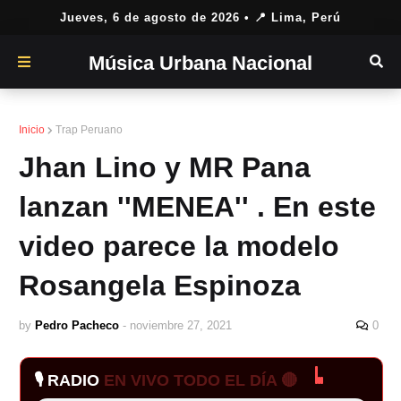
Jueves, 6 de agosto de 2026
• 📍 Lima, Perú
Música Urbana Nacional
Inicio
Trap Peruano
Jhan Lino y MR Pana
lanzan ''MENEA'' . En este
video parece la modelo
Rosangela Espinoza
by
Pedro Pacheco
-
noviembre 27, 2021
0
🎙️ RADIO
EN VIVO TODO EL DÍA 🔴