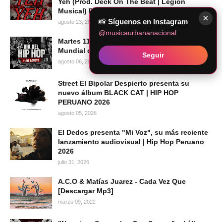
Yeh (Prod. Deck On The Beat | Legion
Musical) Descargar Mp3
×
📸
Síguenos en Instagram
agosto 23, 2020
@musicaurbananacional
Martes 11 de agosto de 2026 se celebra el Día
Mundial del Hip Hop
Seguir
agosto 06, 2026
Street El Bipolar Despierto presenta su
nuevo álbum BLACK CAT | HIP HOP
PERUANO 2026
agosto 05, 2026
El Dedos presenta "Mi Voz", su más reciente
lanzamiento audiovisual | Hip Hop Peruano
2026
julio 31, 2026
A.C.O & Matías Juarez - Cada Vez Que
[Descargar Mp3]
marzo 09, 2022