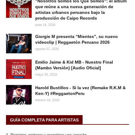
"Nosotros Somos los Que Somos": el álbum
que reúne a una nueva generación de
artistas urbanos peruanos bajo la
producción de Caipo Records
junio 14, 2026
Giorgie M presenta “Mientes”, su nuevo
videoclip | Reggaetón Peruano 2026
agosto 07, 2026
Emilio Jaime & Kid MB - Nuestro Final
(Mambo Versión) [Audio Oficial]
mayo 30, 2019
Harold Bustillos - Si la vez (Remake R.K.M &
Ken-Y) #ReggaetonPeru
febrero 16, 2020
GUÍA COMPLETA PARA ARTISTAS