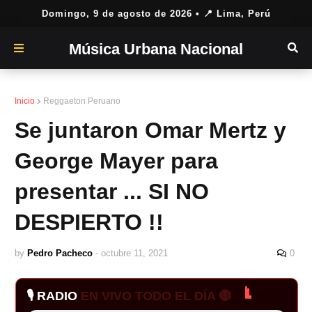
Domingo, 9 de agosto de 2026
• 📍 Lima, Perú
Música Urbana Nacional
Inicio
Reggaeton Peruano
Se juntaron Omar Mertz y
George Mayer para
presentar ... SI NO
DESPIERTO !!
by
Pedro Pacheco
-
octubre 11, 2021
0
🎙️ RADIO
EN VIVO TODO EL DÍA 🔴