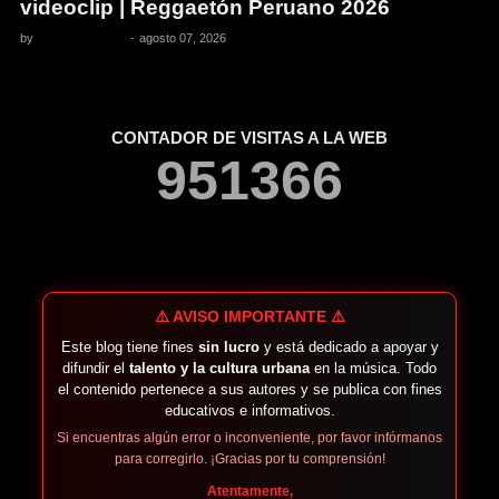
videoclip | Reggaetón Peruano 2026
by
Pedro Pacheco
-
agosto 07, 2026
CONTADOR DE VISITAS A LA WEB
9
5
1
3
6
6
⚠️ AVISO IMPORTANTE ⚠️
Este blog tiene fines
sin lucro
y está dedicado a apoyar y
difundir el
talento y la cultura urbana
en la música. Todo
el contenido pertenece a sus autores y se publica con fines
educativos e informativos.
Si encuentras algún error o inconveniente, por favor infórmanos
para corregirlo. ¡Gracias por tu comprensión!
Atentamente,