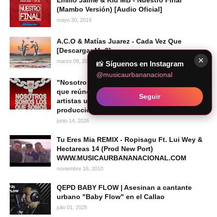
Emilio Jaime & Kid MB - Nuestro Final
(Mambo Versión) [Audio Oficial]
mayo 30, 2019
A.C.O & Matías Juarez - Cada Vez Que
[Descargar Mp3]
×
marzo 09, 2022
📸
Síguenos en Instagram
@musicaurbananacional
"Nosotros Somos los Que Somos": el álbum
que reúne a una nueva generación de
Seguir
artistas urbanos peruanos bajo la
producción de Caipo Records
junio 14, 2026
Tu Eres Mia REMIX - Ropisagu Ft. Lui Wey &
Hectareas 14 (Prod New Port)
WWW.MUSICAURBANANACIONAL.COM
noviembre 16, 2010
QEPD BABY FLOW | Asesinan a cantante
urbano "Baby Flow" en el Callao
julio 01, 2025