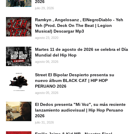
2026
julio 29, 2026
Ramkyn , Angelosanz , ElNegroDiablo - Yeh
Yeh (Prod. Deck On The Beat | Legion
Musical) Descargar Mp3
agosto 23, 2020
Martes 11 de agosto de 2026 se celebra el Día
Mundial del Hip Hop
agosto 06, 2026
Street El Bipolar Despierto presenta su
nuevo álbum BLACK CAT | HIP HOP
PERUANO 2026
agosto 05, 2026
El Dedos presenta "Mi Voz", su más reciente
lanzamiento audiovisual | Hip Hop Peruano
2026
julio 31, 2026