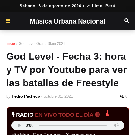
Sábado, 8 de agosto de 2026
• 📍 Lima, Perú
Música Urbana Nacional
Inicio
God Level Grand Slam 2021
God Level - Fecha 3: hora
y TV por Youtube para ver
las batallas de Freestyle
by
Pedro Pacheco
-
octubre 01, 2021
0
🎙️ RADIO
EN VIVO TODO EL DÍA 🔴