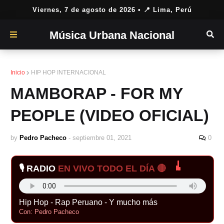
Viernes, 7 de agosto de 2026
• 📍 Lima, Perú
Música Urbana Nacional
Inicio
HIP HOP INTERNACIONAL
MAMBORAP - FOR MY
PEOPLE (VIDEO OFICIAL)
by
Pedro Pacheco
-
septiembre 01, 2021
0
🎙️ RADIO
EN VIVO TODO EL DÍA 🔴
Hip Hop - Rap Peruano - Y mucho más
Con: Pedro Pacheco