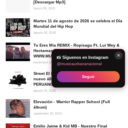
[Descargar Mp3]
marzo 09, 2022
Martes 11 de agosto de 2026 se celebra el Día
Mundial del Hip Hop
agosto 06, 2026
Tu Eres Mia REMIX - Ropisagu Ft. Lui Wey &
Hectareas 14 (Prod New Port)
×
WWW.MUSICAURBANANACIONAL.COM
📸
Síguenos en Instagram
noviembre 16, 2010
@musicaurbananacional
Street El Bipolar Despierto presenta su
Seguir
nuevo álbum BLACK CAT | HIP HOP
PERUANO 2026
agosto 05, 2026
Elevación - Warrior Rapper School (Full
álbum)
septiembre 20, 2024
Emilio Jaime & Kid MB - Nuestro Final