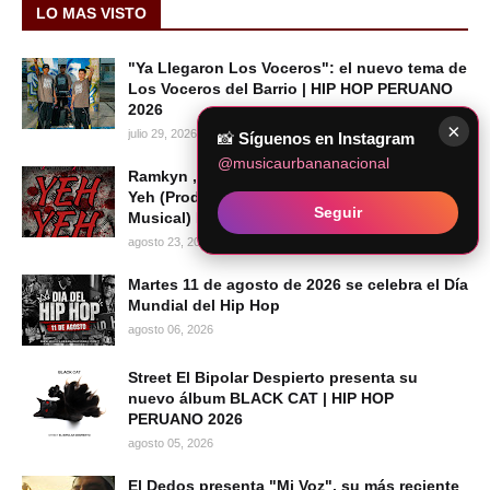
LO MAS VISTO
"Ya Llegaron Los Voceros": el nuevo tema de
Los Voceros del Barrio | HIP HOP PERUANO
2026
×
julio 29, 2026
📸
Síguenos en Instagram
@musicaurbananacional
Ramkyn , Angelosanz , ElNegroDiablo - Yeh
Yeh (Prod. Deck On The Beat | Legion
Seguir
Musical) Descargar Mp3
agosto 23, 2020
Martes 11 de agosto de 2026 se celebra el Día
Mundial del Hip Hop
agosto 06, 2026
Street El Bipolar Despierto presenta su
nuevo álbum BLACK CAT | HIP HOP
PERUANO 2026
agosto 05, 2026
El Dedos presenta "Mi Voz", su más reciente