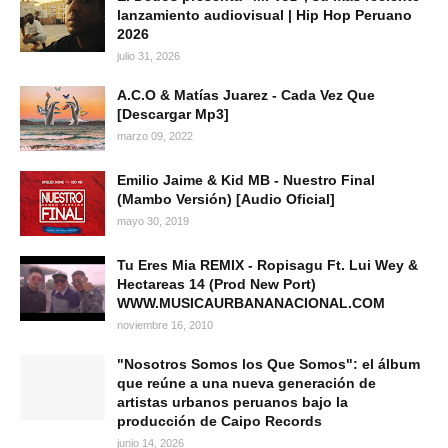
lanzamiento audiovisual | Hip Hop Peruano
2026
julio 31, 2026
A.C.O & Matías Juarez - Cada Vez Que
[Descargar Mp3]
marzo 09, 2022
Emilio Jaime & Kid MB - Nuestro Final
(Mambo Versión) [Audio Oficial]
mayo 30, 2019
Tu Eres Mia REMIX - Ropisagu Ft. Lui Wey &
Hectareas 14 (Prod New Port)
WWW.MUSICAURBANANACIONAL.COM
noviembre 16, 2010
"Nosotros Somos los Que Somos": el álbum
que reúne a una nueva generación de
artistas urbanos peruanos bajo la
producción de Caipo Records
junio 14, 2026