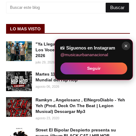
LO MAS VISTO
"Ya Llegaron Los Voceros": el nuevo tema de
×
📸
Síguenos en Instagram
Los Voceros del Barrio | HIP HOP PERUANO
@musicaurbananacional
2026
julio 29, 2026
Seguir
Martes 11 de agosto de 2026 se celebra el Día
Mundial del Hip Hop
agosto 06, 2026
Ramkyn , Angelosanz , ElNegroDiablo - Yeh
Yeh (Prod. Deck On The Beat | Legion
Musical) Descargar Mp3
agosto 23, 2020
Street El Bipolar Despierto presenta su
nuevo álbum BLACK CAT | HIP HOP