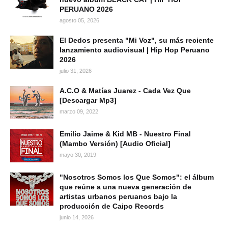
PERUANO 2026
agosto 05, 2026
El Dedos presenta "Mi Voz", su más reciente
lanzamiento audiovisual | Hip Hop Peruano
2026
julio 31, 2026
A.C.O & Matías Juarez - Cada Vez Que
[Descargar Mp3]
marzo 09, 2022
Emilio Jaime & Kid MB - Nuestro Final
(Mambo Versión) [Audio Oficial]
mayo 30, 2019
"Nosotros Somos los Que Somos": el álbum
que reúne a una nueva generación de
artistas urbanos peruanos bajo la
producción de Caipo Records
junio 14, 2026