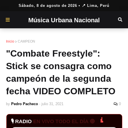
Sábado, 8 de agosto de 2026
• 📍 Lima, Perú
Música Urbana Nacional
Inicio
CAMPEON
"Combate Freestyle":
Stick se consagra como
campeón de la segunda
fecha VIDEO COMPLETO
by
Pedro Pacheco
-
julio 31, 2021
0
🎙️ RADIO
EN VIVO TODO EL DÍA 🔴