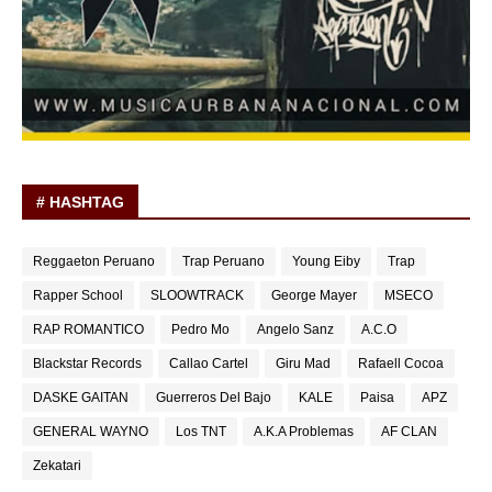
# HASHTAG
Reggaeton Peruano
Trap Peruano
Young Eiby
Trap
Rapper School
SLOOWTRACK
George Mayer
MSECO
RAP ROMANTICO
Pedro Mo
Angelo Sanz
A.C.O
Blackstar Records
Callao Cartel
Giru Mad
Rafaell Cocoa
DASKE GAITAN
Guerreros Del Bajo
KALE
Paisa
APZ
GENERAL WAYNO
Los TNT
A.K.A Problemas
AF CLAN
Zekatari