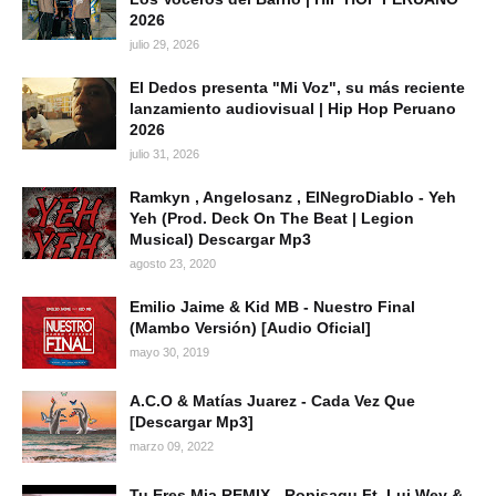
2026
julio 29, 2026
El Dedos presenta "Mi Voz", su más reciente
lanzamiento audiovisual | Hip Hop Peruano
2026
julio 31, 2026
Ramkyn , Angelosanz , ElNegroDiablo - Yeh
Yeh (Prod. Deck On The Beat | Legion
Musical) Descargar Mp3
agosto 23, 2020
Emilio Jaime & Kid MB - Nuestro Final
(Mambo Versión) [Audio Oficial]
mayo 30, 2019
A.C.O & Matías Juarez - Cada Vez Que
[Descargar Mp3]
marzo 09, 2022
Tu Eres Mia REMIX - Ropisagu Ft. Lui Wey &