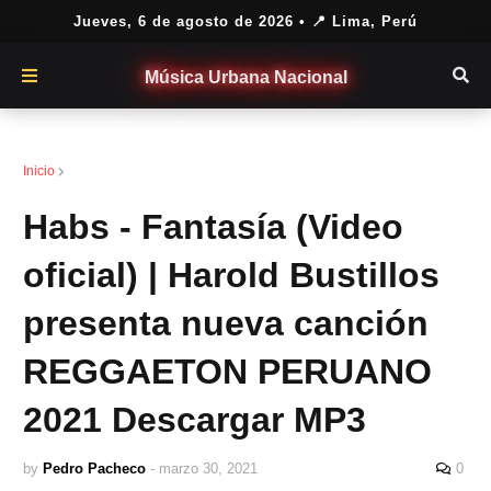
Jueves, 6 de agosto de 2026
• 📍 Lima, Perú
Música Urbana Nacional
Delusion Films
Inicio
Habs - Fantasía (Video
oficial) | Harold Bustillos
presenta nueva canción
REGGAETON PERUANO
2021 Descargar MP3
by
Pedro Pacheco
-
marzo 30, 2021
0