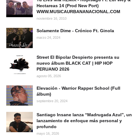
Hectareas 14 (Prod New Port)
WWW.MUSICAURBANANACIONAL.COM
noviembre 16, 2010
Solamente Dime - Crónico Ft. Ginola
marzo 24, 2024
Street El Bipolar Despierto presenta su
nuevo álbum BLACK CAT | HIP HOP
PERUANO 2026
agosto 05, 2026
Elevación - Warrior Rapper School (Full
álbum)
septiembre 20, 2024
Santiago Insane lanza “Madrugada Azul”, un
lanzamiento de enfoque más personal y
profundo
mayo 16, 2026