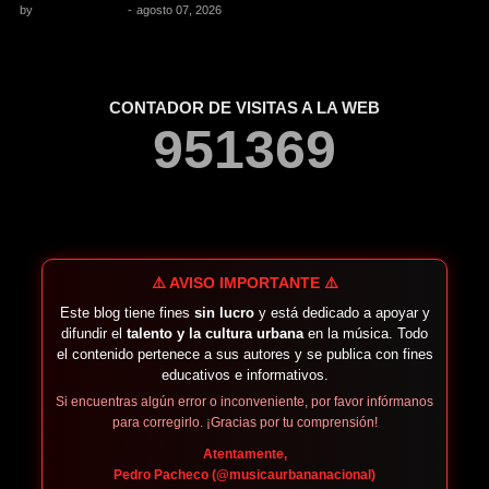
by
Pedro Pacheco
-
agosto 07, 2026
CONTADOR DE VISITAS A LA WEB
9
5
1
3
6
9
⚠️ AVISO IMPORTANTE ⚠️
Este blog tiene fines
sin lucro
y está dedicado a apoyar y
difundir el
talento y la cultura urbana
en la música. Todo
el contenido pertenece a sus autores y se publica con fines
educativos e informativos.
Si encuentras algún error o inconveniente, por favor infórmanos
para corregirlo. ¡Gracias por tu comprensión!
Atentamente,
Pedro Pacheco (@musicaurbananacional)