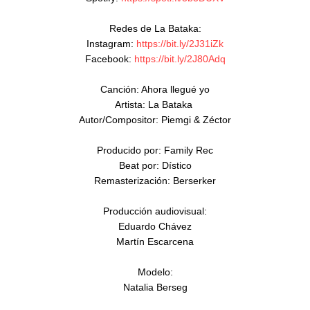
Redes de La Bataka:

Instagram: 
https://bit.ly/2J31iZk​
Facebook: 
https://bit.ly/2J80Adq​
Canción: Ahora llegué yo

Artista: La Bataka 

Autor/Compositor: Piemgi & Zéctor

Producido por: Family Rec

Beat por: Dístico

Remasterización: Berserker

Producción audiovisual:

Eduardo Chávez

Martín Escarcena

Modelo:

Natalia Berseg
