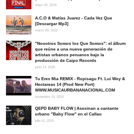
mayo 30, 2019
A.C.O & Matías Juarez - Cada Vez Que
[Descargar Mp3]
marzo 09, 2022
"Nosotros Somos los Que Somos": el álbum
que reúne a una nueva generación de
artistas urbanos peruanos bajo la
producción de Caipo Records
junio 14, 2026
Tu Eres Mia REMIX - Ropisagu Ft. Lui Wey &
Hectareas 14 (Prod New Port)
WWW.MUSICAURBANANACIONAL.COM
noviembre 16, 2010
QEPD BABY FLOW | Asesinan a cantante
urbano "Baby Flow" en el Callao
julio 01, 2025