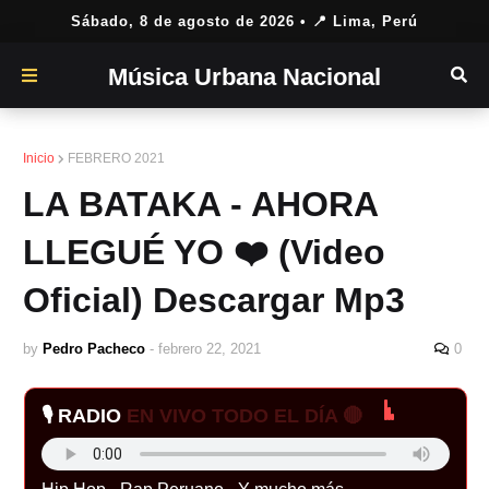
Sábado, 8 de agosto de 2026
• 📍 Lima, Perú
Música Urbana Nacional
Inicio
FEBRERO 2021
LA BATAKA - AHORA
LLEGUÉ YO ❤️ (Video
Oficial) Descargar Mp3
by
Pedro Pacheco
-
febrero 22, 2021
0
🎙️ RADIO
EN VIVO TODO EL DÍA 🔴