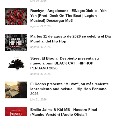
julio 29, 2026
Ramkyn , Angelosanz , ElNegroDiablo - Yeh
Yeh (Prod. Deck On The Beat | Legion
Musical) Descargar Mp3
agosto 23, 2020
Martes 11 de agosto de 2026 se celebra el Día
Mundial del Hip Hop
agosto 06, 2026
Street El Bipolar Despierto presenta su
nuevo álbum BLACK CAT | HIP HOP
PERUANO 2026
agosto 05, 2026
El Dedos presenta "Mi Voz", su más reciente
lanzamiento audiovisual | Hip Hop Peruano
2026
julio 31, 2026
Emilio Jaime & Kid MB - Nuestro Final
(Mambo Versión) [Audio Oficial]