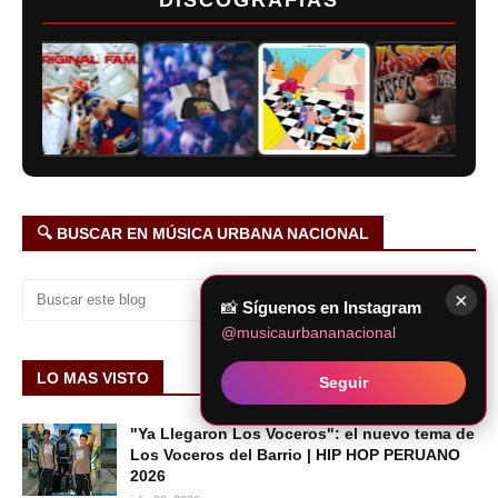
DISCOGRAFÍAS
🔍 BUSCAR EN MÚSICA URBANA NACIONAL
×
📸
Síguenos en Instagram
@musicaurbananacional
LO MAS VISTO
Seguir
"Ya Llegaron Los Voceros": el nuevo tema de
Los Voceros del Barrio | HIP HOP PERUANO
2026