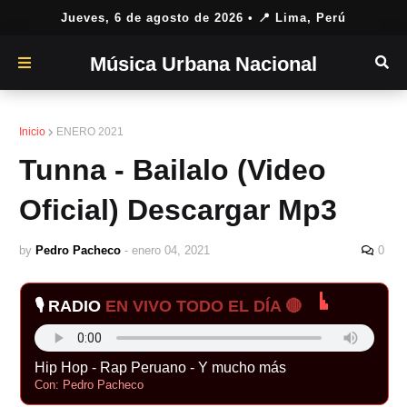
Jueves, 6 de agosto de 2026
• 📍 Lima, Perú
Música Urbana Nacional
Inicio
ENERO 2021
Tunna - Bailalo (Video
Oficial) Descargar Mp3
by
Pedro Pacheco
-
enero 04, 2021
0
🎙️ RADIO
EN VIVO TODO EL DÍA 🔴
Hip Hop - Rap Peruano - Y mucho más
Con: Pedro Pacheco