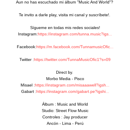
Aun no has escuchado mi álbum "Music And World"? 
Te invito a darle play, visita mi canal y suscríbete!. 

Sígueme en todas mis redes sociales!

Instagram:
https://instagram.com/tunna.music?igs...
Facebook:
https://m.facebook.com/TunnamusicOfic...
Twitter :
https://twitter.com/TunnaMusicOfic1?s=09
Direct by. 

Morbo Media - Pisco

Misael :
https://instagram.com/misaaawell?igsh...
Gabart :
https://instagram.com/gabart.pe?igshi...
Álbum : Music and World

Studio: Street Flow Music

Controles : Jay producer

Ancón - Lima - Perú