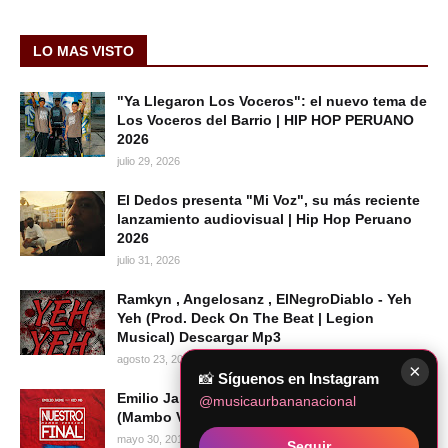
LO MAS VISTO
"Ya Llegaron Los Voceros": el nuevo tema de
Los Voceros del Barrio | HIP HOP PERUANO
2026
julio 29, 2026
El Dedos presenta "Mi Voz", su más reciente
lanzamiento audiovisual | Hip Hop Peruano
2026
julio 31, 2026
Ramkyn , Angelosanz , ElNegroDiablo - Yeh
Yeh (Prod. Deck On The Beat | Legion
Musical) Descargar Mp3
agosto 23, 2020
×
📸
Síguenos en Instagram
Emilio Jaime & Kid MB - Nuestro Final
@musicaurbananacional
(Mambo Versión) [Audio Oficial]
mayo 30, 2019
Seguir