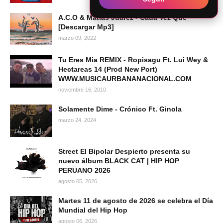
A.C.O & Matías Juarez - Cada Vez Que
[Descargar Mp3]
marzo 09, 2022
Tu Eres Mia REMIX - Ropisagu Ft. Lui Wey &
Hectareas 14 (Prod New Port)
WWW.MUSICAURBANANACIONAL.COM
noviembre 16, 2010
Solamente Dime - Crónico Ft. Ginola
marzo 24, 2024
Street El Bipolar Despierto presenta su
nuevo álbum BLACK CAT | HIP HOP
PERUANO 2026
agosto 05, 2026
Martes 11 de agosto de 2026 se celebra el Día
Mundial del Hip Hop
agosto 06, 2026