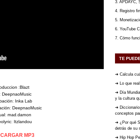
3. APDAYC, 
4. Registro fi
5. Monetizaci
6. YouTube Co
7. Cómo func
TE PUED
➜ Calcula cuá
➜ Lo que rea
oduccion :Blazt

➜ Día Mundial
: DeepnaoMusic

y la cultura 
ación: Inka Lab

➜ Diccionario
ación: DeepnaoMusic

conceptos par
ual: mad.damon

olyric: Itzlandou
➜ ¿Por qué St
detrás de su 
CARGAR MP3
➜ Hip Hop Per