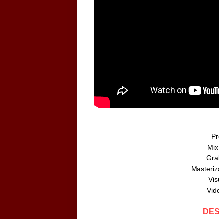
Pr
Mix
Grab
Masteriz
Vis
Vide
DES