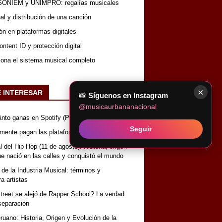
SONIEM y UNIMPRO: regalías musicales
nal y distribución de una canción
ón en plataformas digitales
ntent ID y protección digital
iona el sistema musical completo
×
E INTERESAR
📸
Síguenos en Instagram
@musicaurbananacional
nto ganas en Spotify (Perú)
Seguir
lmente pagan las plataformas de música
 del Hip Hop (11 de agosto): Historia, origen
que nació en las calles y conquistó el mundo
 de la Industria Musical: términos y
a artistas
reet se alejó de Rapper School? La verdad
separación
uano: Historia, Origen y Evolución de la