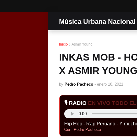
Música Urbana Nacional
Inicio
Asmir Young
INKAS MOB - H
X ASMIR YOUNG)
by
Pedro Pacheco
-
enero 18, 2021
🎙️ RADIO
EN VIVO TODO EL 
Hip Hop - Rap Peruano - Y much
Con: Pedro Pacheco