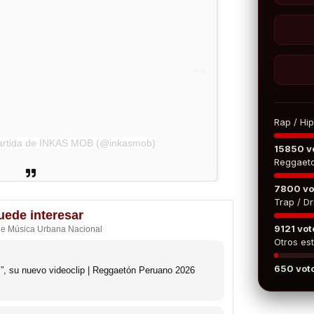
Rap / Hi
artida de INKAS MOB (@inkasmob)
15850 v
Reggaet
7800 vo
Trap / Dri
uede interesar
9121 vot
de Música Urbana Nacional
Otros est
650 vot
s”, su nuevo videoclip | Reggaetón Peruano 2026