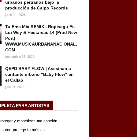
urbanos peruanos bajo la
producción de Caipo Records
junio 14, 2026
Tu Eres Mia REMIX - Ropisagu Ft.
Lui Wey & Hectareas 14 (Prod New
Port)
WWW.MUSICAURBANANACIONAL.
COM
noviembre 16, 2010
QEPD BABY FLOW | Asesinan a
cantante urbano "Baby Flow" en
el Callao
julio 01, 2025
MPLETA PARA ARTISTAS
 proteger y monetizar una canción
 autor: protege tu música