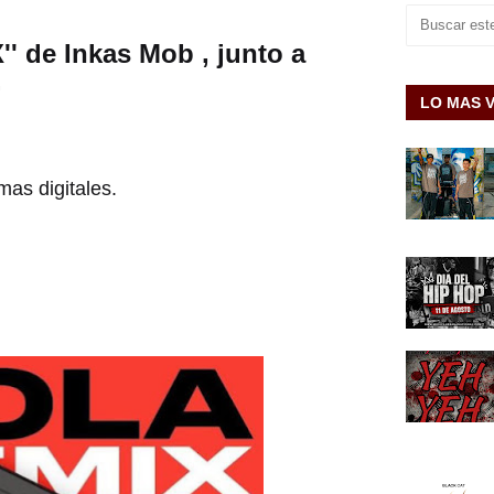
' de Inkas Mob , junto a
.
LO MAS 
mas digitales.