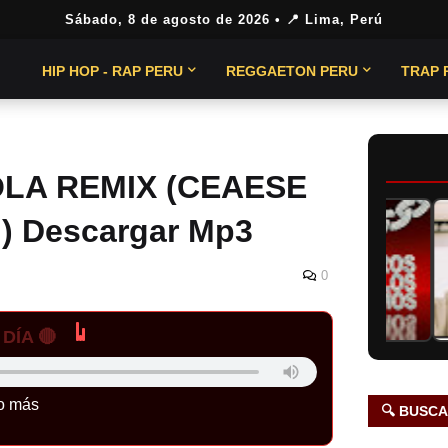
Sábado, 8 de agosto de 2026
• 📍 Lima, Perú
HIP HOP - RAP PERU
REGGAETON PERU
TRAP 
OLA REMIX (CEAESE
 Descargar Mp3
0
DÍA 🔴
o más
🔍 BUSC