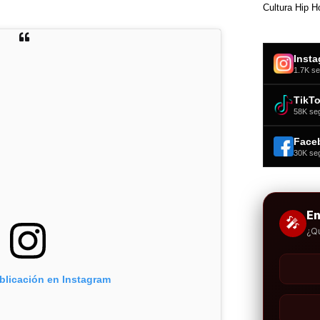
Cultura Hip H
Inst
1.7K se
TikT
58K se
Face
30K se
E
🎤
¿Q
blicación en Instagram