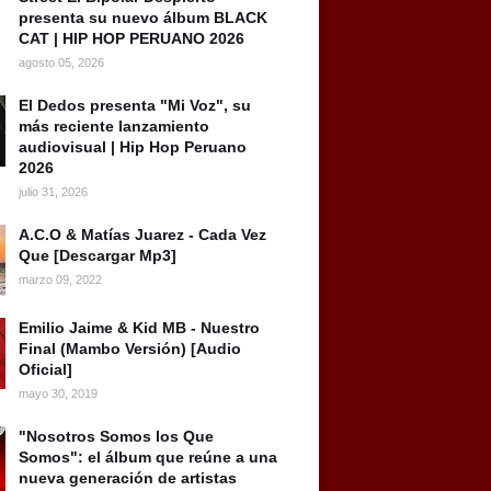
presenta su nuevo álbum BLACK
CAT | HIP HOP PERUANO 2026
agosto 05, 2026
El Dedos presenta "Mi Voz", su
más reciente lanzamiento
audiovisual | Hip Hop Peruano
2026
julio 31, 2026
A.C.O & Matías Juarez - Cada Vez
Que [Descargar Mp3]
marzo 09, 2022
Emilio Jaime & Kid MB - Nuestro
Final (Mambo Versión) [Audio
Oficial]
mayo 30, 2019
"Nosotros Somos los Que
Somos": el álbum que reúne a una
nueva generación de artistas