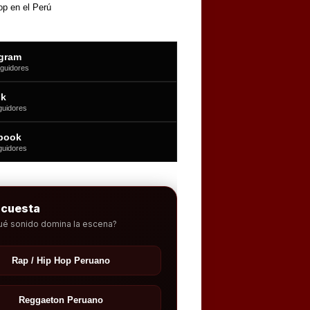
op en el Perú
agram
guidores
ok
guidores
book
guidores
ncuesta
ué sonido domina la escena?
Rap / Hip Hop Peruano
Reggaeton Peruano