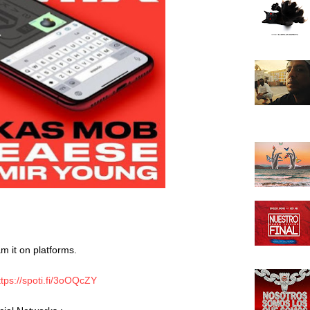
m it on platforms.

ttps://spoti.fi/3oOQcZY