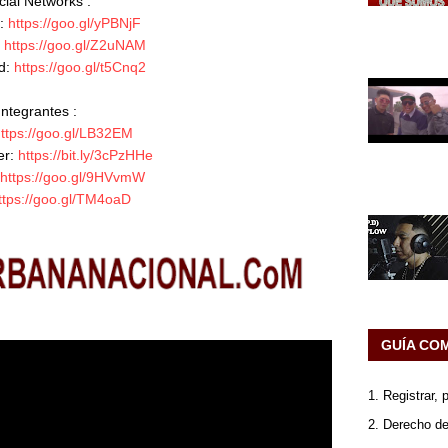
ial Networks : 

: 
https://goo.gl/yPBNjF
 
https://goo.gl/Z2uNAM
: 
https://goo.gl/t5Cnq2
Integrantes : 

ttps://goo.gl/LB32EM
r: 
https://bit.ly/3cPzHHe
https://goo.gl/9HVvmW
ttps://goo.gl/TM4oaD
GUÍA CO
1. Registrar,
2. Derecho de