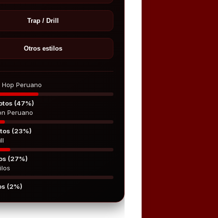
Trap / Drill
Otros estilos
p Hop Peruano
otos (47%)
on Peruano
tos (23%)
ll
os (27%)
ilos
os (2%)