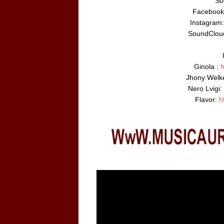
Soc
Facebook
Instagram:
SoundCloud
Ginola : 
h
Jhony Welke
Nero Lvigi: 
Flavor: 
h