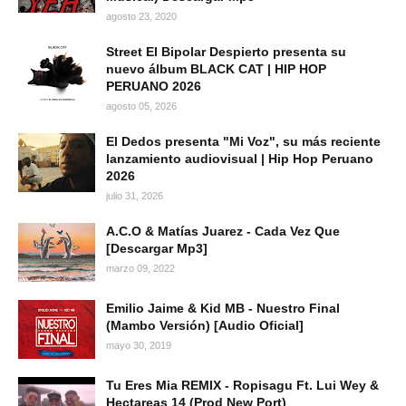
agosto 23, 2020
Street El Bipolar Despierto presenta su
nuevo álbum BLACK CAT | HIP HOP
PERUANO 2026
agosto 05, 2026
El Dedos presenta "Mi Voz", su más reciente
lanzamiento audiovisual | Hip Hop Peruano
2026
julio 31, 2026
A.C.O & Matías Juarez - Cada Vez Que
[Descargar Mp3]
marzo 09, 2022
Emilio Jaime & Kid MB - Nuestro Final
(Mambo Versión) [Audio Oficial]
mayo 30, 2019
Tu Eres Mia REMIX - Ropisagu Ft. Lui Wey &
Hectareas 14 (Prod New Port)