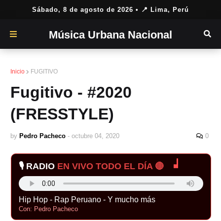
Sábado, 8 de agosto de 2026
• 📍 Lima, Perú
Música Urbana Nacional
Inicio
FUGITIVO
Fugitivo - #2020
(FRESSTYLE)
by
Pedro Pacheco
-
octubre 04, 2020
0
🎙️ RADIO
EN VIVO TODO EL DÍA 🔴
Hip Hop - Rap Peruano - Y mucho más
Con: Pedro Pacheco