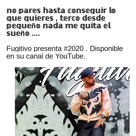
𝕟𝕠 𝕡𝕒𝕣𝕖𝕤 𝕙𝕒𝕤𝕥𝕒 𝕔𝕠𝕟𝕤𝕖𝕘𝕦𝕚𝕣 𝕝𝕠
𝕢𝕦𝕖 𝕢𝕦𝕚𝕖𝕣𝕖𝕤 , 𝕥𝕖𝕣𝕔𝕠 𝕕𝕖𝕤𝕕𝕖
𝕡𝕖𝕢𝕦𝕖ñ𝕠 𝕟𝕒𝕕𝕒 𝕞𝕖 𝕢𝕦𝕚𝕥𝕒 𝕖𝕝
𝕤𝕦𝕖ñ𝕠 ....
Fugitivo presenta #2020 . Disponible
en su canal de YouTube.