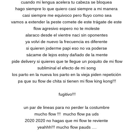
cuando mi lengua acelera tu cabeza se bloquea 

hago siempre lo que quiero casi siempre a mi manera 

casi siempre me equivoco pero fluyo como sea

vamos a extender la peste comete de este trágate de este 

flow agresivo espero no te moleste 

alaraco desde el vientre naci sin oponentes 

ya volvi de nuevo la frecuencia es diferente 

si quieren joderme papi eso no va poderse 

sácame de lejos estoy dañado de la mente

pide delivery si quieres que te llegue un poquito de mi flow

subliminal el efecto de mi song 

los parto en la nueva los parto en la vieja piden repetición 

pa que su flow de chita si tienen mi flow king kong!!!

fugitivo!!!

un par de lineas para no perder la costumbre 

mucho flow !!!  mucho flow pa uds 

2020 2020 no hagas que mi flow te reviente 

yeahhh!!! mucho flow pauds ....