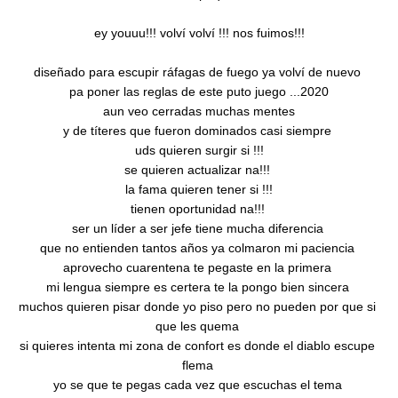
ey youuu!!! volví volví !!! nos fuimos!!!

diseñado para escupir ráfagas de fuego ya volví de nuevo 

pa poner las reglas de este puto juego ...2020

aun veo cerradas muchas mentes

y de títeres que fueron dominados casi siempre 

uds quieren surgir si !!!

se quieren actualizar na!!! 

la fama quieren tener si !!!

tienen oportunidad na!!! 

ser un líder a ser jefe tiene mucha diferencia 

que no entienden tantos años ya colmaron mi paciencia 

aprovecho cuarentena te pegaste en la primera 

mi lengua siempre es certera te la pongo bien sincera 

muchos quieren pisar donde yo piso pero no pueden por que si 
que les quema 

si quieres intenta mi zona de confort es donde el diablo escupe 
flema 

yo se que te pegas cada vez que escuchas el tema 
