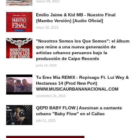
marzo 09, 2022
Emilio Jaime & Kid MB - Nuestro Final
(Mambo Versión) [Audio Oficial]
mayo 30, 2019
"Nosotros Somos los Que Somos": el álbum
que reúne a una nueva generación de
artistas urbanos peruanos bajo la
producción de Caipo Records
junio 14, 2026
Tu Eres Mia REMIX - Ropisagu Ft. Lui Wey &
Hectareas 14 (Prod New Port)
WWW.MUSICAURBANANACIONAL.COM
noviembre 16, 2010
QEPD BABY FLOW | Asesinan a cantante
urbano "Baby Flow" en el Callao
julio 01, 2025