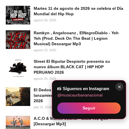
Martes 11 de agosto de 2026 se celebra el Día
Mundial del Hip Hop
agosto 06, 2026
Ramkyn , Angelosanz , ElNegroDiablo - Yeh
Yeh (Prod. Deck On The Beat | Legion
Musical) Descargar Mp3
agosto 23, 2020
Street El Bipolar Despierto presenta su
nuevo álbum BLACK CAT | HIP HOP
PERUANO 2026
agosto 05, 2026
×
📸
Síguenos en Instagram
El Dedos presenta "Mi Voz", su más reciente
@musicaurbananacional
lanzamiento audiovisual | Hip Hop Peruano
2026
julio 31, 2026
Seguir
A.C.O & Matías Juarez - Cada Vez Que
[Descargar Mp3]