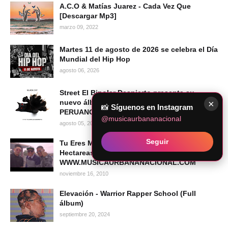
A.C.O & Matías Juarez - Cada Vez Que
[Descargar Mp3]
marzo 09, 2022
Martes 11 de agosto de 2026 se celebra el Día
Mundial del Hip Hop
agosto 06, 2026
Street El Bipolar Despierto presenta su
×
nuevo álbum BLACK CAT | HIP HOP
📸
Síguenos en Instagram
PERUANO 2026
@musicaurbananacional
agosto 05, 2026
Seguir
Tu Eres Mia REMIX - Ropisagu Ft. Lui Wey &
Hectareas 14 (Prod New Port)
WWW.MUSICAURBANANACIONAL.COM
noviembre 16, 2010
Elevación - Warrior Rapper School (Full
álbum)
septiembre 20, 2024