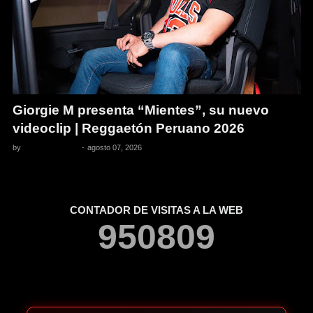
Giorgie M presenta “Mientes”, su nuevo
videoclip | Reggaetón Peruano 2026
by
Pedro Pacheco
-
agosto 07, 2026
CONTADOR DE VISITAS A LA WEB
9
5
0
8
0
9