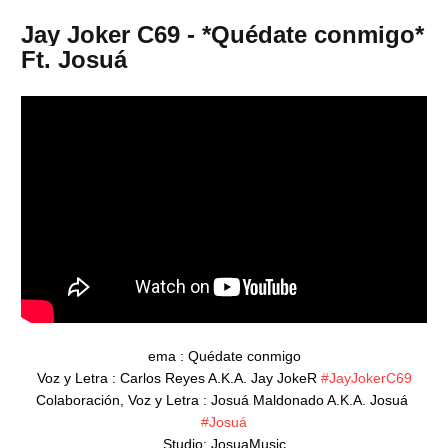
Jay Joker C69 - *Quédate conmigo*
Ft. Josuá
ema : Quédate conmigo

Voz y Letra : Carlos Reyes A.K.A. Jay JokeR 
#JayJokerC69
Colaboración, Voz y Letra : Josuá Maldonado A.K.A. Josuá 
#Josuá
Studio; JosuaMusic
