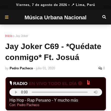
Viernes, 7 de agosto de 2026
• 📍 Lima, Perú
Música Urbana Nacional
Inicio
Jay Joker
Jay Joker C69 - *Quédate
conmigo* Ft. Josuá
by
Pedro Pacheco
-
julio 01, 2020
0
🎙️ RADIO
EN VIVO TODO EL DÍA 🔴
Hip Hop - Rap Peruano - Y mucho más
Con: Pedro Pacheco