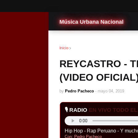
Música Urbana Nacional
Hip Hop peruano
Inicio
REYCASTRO - TI
(VIDEO OFICIAL
by
Pedro Pacheco
-
mayo 04, 2019
🎙️ RADIO
EN VIVO TODO EL 
Hip Hop - Rap Peruano - Y much
Con: Pedro Pacheco