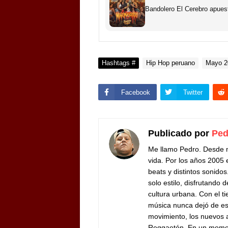
Bandolero El Cerebro apues
Hashtags #
Hip Hop peruano
Mayo 2
Facebook
Twitter
Publicado por
Ped
Me llamo Pedro. Desde m
vida. Por los años 200
beats y distintos sonido
solo estilo, disfrutando 
cultura urbana.
Con el ti
música nunca dejó de es
movimiento, los nuevos ar
Reggaetón.
En un moment