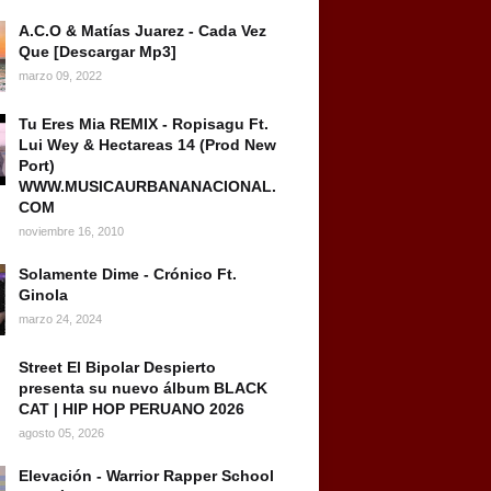
A.C.O & Matías Juarez - Cada Vez
Que [Descargar Mp3]
marzo 09, 2022
Tu Eres Mia REMIX - Ropisagu Ft.
Lui Wey & Hectareas 14 (Prod New
Port)
WWW.MUSICAURBANANACIONAL.
COM
noviembre 16, 2010
Solamente Dime - Crónico Ft.
Ginola
marzo 24, 2024
Street El Bipolar Despierto
presenta su nuevo álbum BLACK
CAT | HIP HOP PERUANO 2026
agosto 05, 2026
Elevación - Warrior Rapper School