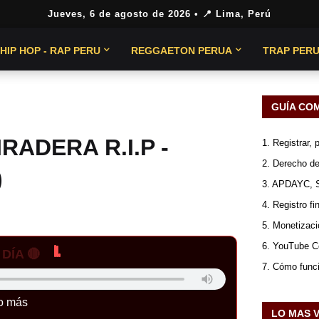
Jueves, 6 de agosto de 2026
• 📍 Lima, Perú
HIP HOP - RAP PERU
REGGAETON PERUA
TRAP PER
GUÍA CO
RADERA R.I.P -
1. Registrar,
2. Derecho de
)
3. APDAYC, 
4. Registro fi
5. Monetizaci
6. YouTube Co
DÍA 🔴
7. Cómo func
o más
LO MAS 