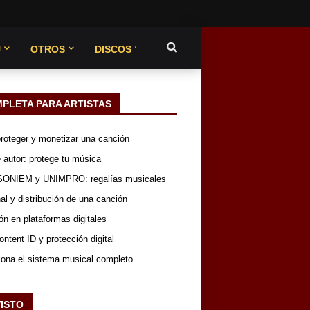
U
OTROS
DISCOS
MPLETA PARA ARTISTAS
 proteger y monetizar una canción
 autor: protege tu música
SONIEM y UNIMPRO: regalías musicales
nal y distribución de una canción
ón en plataformas digitales
ntent ID y protección digital
iona el sistema musical completo
VISTO