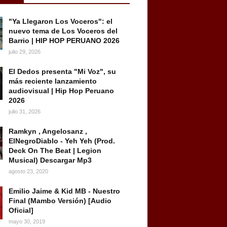
"Ya Llegaron Los Voceros": el
nuevo tema de Los Voceros del
Barrio | HIP HOP PERUANO 2026
julio 29, 2026
El Dedos presenta "Mi Voz", su
más reciente lanzamiento
audiovisual | Hip Hop Peruano
2026
julio 31, 2026
Ramkyn , Angelosanz ,
ElNegroDiablo - Yeh Yeh (Prod.
Deck On The Beat | Legion
Musical) Descargar Mp3
agosto 23, 2020
Emilio Jaime & Kid MB - Nuestro
Final (Mambo Versión) [Audio
Oficial]
mayo 30, 2019