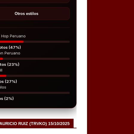
Otros estilos
p Hop Peruano
otos (47%)
on Peruano
tos (23%)
ll
os (27%)
ilos
os (2%)
MAURICIO RUIZ (TRVKO) 15/10/2025