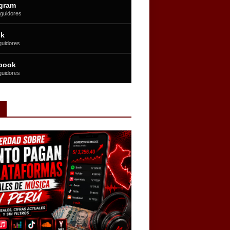
agram
guidores
ok
guidores
book
guidores