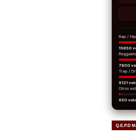
Rap / Hi
15850 v
Reggaet
7800 vo
Trap / Dri
9121 vot
Otros est
650 vot
Q.E.P.D 