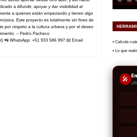
icado a difundir, apoyar y dar visibilidad al
lmente a quienes están empezando y tienen algo
 música.
Este proyecto es totalmente sin fines de
HERRAMI
e por respeto a la cultura urbana y por el deseo
imiento.
– Pedro Pacheco
l)
📲 WhatsApp: +51 933 586 997
📧 Email:
• Calcula cuá
• Lo que real
E
🎤
¿Q