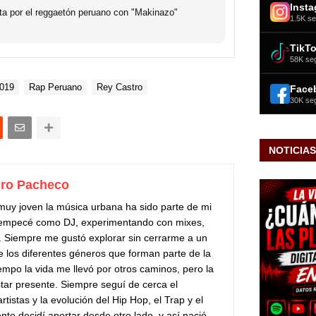
Inst
ta por el reggaetón peruano con "Makinazo"
1.5K se
TikT
58K se
019
Rap Peruano
Rey Castro
Face
30K se
NOTICIAS
ro Pacheco
uy joven la música urbana ha sido parte de mi
5 empecé como DJ, experimentando con mixes,
s. Siempre me gustó explorar sin cerrarme a un
de los diferentes géneros que forman parte de la
empo la vida me llevó por otros caminos, pero la
tar presente. Siempre seguí de cerca el
tistas y la evolución del Hip Hop, el Trap y el
o decidí aportar desde otro lado, y así nació