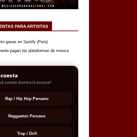
ENTAS PARA ARTISTAS
nto ganas en Spotify (Perú)
mente pagan las plataformas de música
ncuesta
ué sonido domina la escena?
Rap / Hip Hop Peruano
Reggaeton Peruano
Trap / Drill