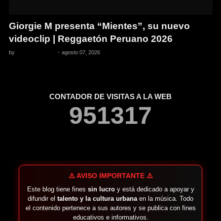
Giorgie M presenta “Mientes”, su nuevo
videoclip | Reggaetón Peruano 2026
by
Pedro Pacheco
-
agosto 07, 2026
CONTADOR DE VISITAS A LA WEB
9
5
1
3
1
7
⚠️ AVISO IMPORTANTE ⚠️
Este blog tiene fines
sin lucro
y está dedicado a apoyar y
difundir el
talento y la cultura urbana
en la música. Todo
el contenido pertenece a sus autores y se publica con fines
educativos e informativos.