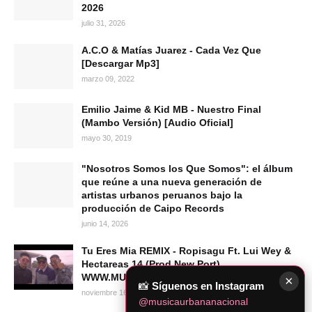
2026
julio 31, 2026
A.C.O & Matías Juarez - Cada Vez Que
[Descargar Mp3]
marzo 09, 2022
Emilio Jaime & Kid MB - Nuestro Final
(Mambo Versión) [Audio Oficial]
mayo 30, 2019
"Nosotros Somos los Que Somos": el álbum
que reúne a una nueva generación de
artistas urbanos peruanos bajo la
producción de Caipo Records
junio 14, 2026
Tu Eres Mia REMIX - Ropisagu Ft. Lui Wey &
Hectareas 14 (Prod New Port)
WWW.MUSICAURBANANACIONAL.COM
×
📸
Síguenos en Instagram
noviembre 16, 2010
@musicaurbananacional