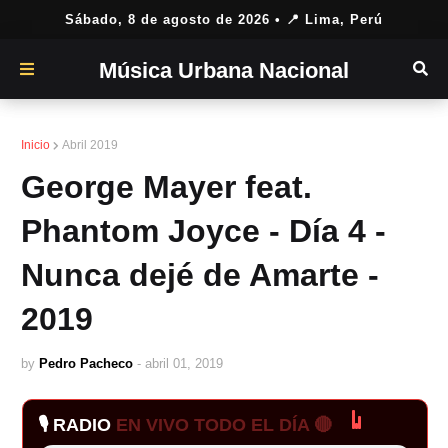
Sábado, 8 de agosto de 2026
• 📍 Lima, Perú
Música Urbana Nacional
Inicio
Abril 2019
George Mayer feat.
Phantom Joyce - Día 4 -
Nunca dejé de Amarte -
2019
by
Pedro Pacheco
-
abril 01, 2019
🎙️ RADIO
EN VIVO TODO EL DÍA 🔴