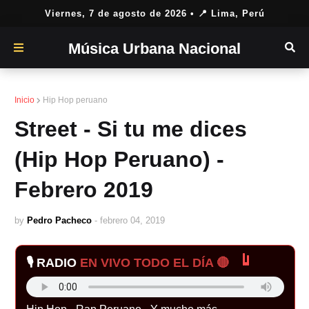
Viernes, 7 de agosto de 2026
• 📍 Lima, Perú
Música Urbana Nacional
Inicio
Hip Hop peruano
Street - Si tu me dices
(Hip Hop Peruano) -
Febrero 2019
by
Pedro Pacheco
-
febrero 04, 2019
🎙️ RADIO
EN VIVO TODO EL DÍA 🔴