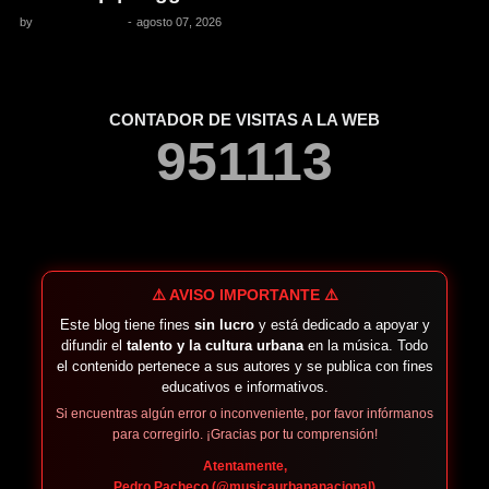
by
Pedro Pacheco
-
agosto 07, 2026
CONTADOR DE VISITAS A LA WEB
9
5
1
1
1
3
⚠️ AVISO IMPORTANTE ⚠️
Este blog tiene fines
sin lucro
y está dedicado a apoyar y
difundir el
talento y la cultura urbana
en la música. Todo
el contenido pertenece a sus autores y se publica con fines
educativos e informativos.
Si encuentras algún error o inconveniente, por favor infórmanos
para corregirlo. ¡Gracias por tu comprensión!
Atentamente,
Pedro Pacheco (@musicaurbananacional)