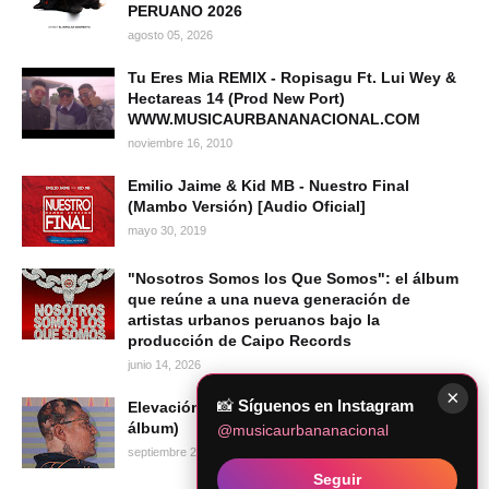
PERUANO 2026
agosto 05, 2026
Tu Eres Mia REMIX - Ropisagu Ft. Lui Wey &
Hectareas 14 (Prod New Port)
WWW.MUSICAURBANANACIONAL.COM
noviembre 16, 2010
Emilio Jaime & Kid MB - Nuestro Final
(Mambo Versión) [Audio Oficial]
mayo 30, 2019
"Nosotros Somos los Que Somos": el álbum
que reúne a una nueva generación de
artistas urbanos peruanos bajo la
producción de Caipo Records
junio 14, 2026
×
📸
Síguenos en Instagram
Elevación - Warrior Rapper School (Full
álbum)
@musicaurbananacional
septiembre 20, 2024
Seguir