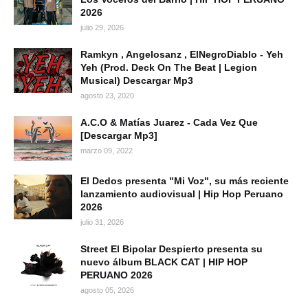
2026
julio 29, 2026
Ramkyn , Angelosanz , ElNegroDiablo - Yeh
Yeh (Prod. Deck On The Beat | Legion
Musical) Descargar Mp3
agosto 23, 2020
A.C.O & Matías Juarez - Cada Vez Que
[Descargar Mp3]
marzo 09, 2022
El Dedos presenta "Mi Voz", su más reciente
lanzamiento audiovisual | Hip Hop Peruano
2026
julio 31, 2026
Street El Bipolar Despierto presenta su
nuevo álbum BLACK CAT | HIP HOP
PERUANO 2026
agosto 05, 2026