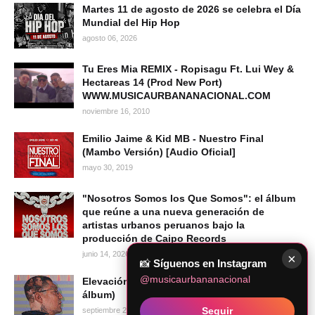
Martes 11 de agosto de 2026 se celebra el Día
Mundial del Hip Hop
agosto 06, 2026
Tu Eres Mia REMIX - Ropisagu Ft. Lui Wey &
Hectareas 14 (Prod New Port)
WWW.MUSICAURBANANACIONAL.COM
noviembre 16, 2010
Emilio Jaime & Kid MB - Nuestro Final
(Mambo Versión) [Audio Oficial]
mayo 30, 2019
"Nosotros Somos los Que Somos": el álbum
que reúne a una nueva generación de
artistas urbanos peruanos bajo la
producción de Caipo Records
junio 14, 2026
×
📸
Síguenos en Instagram
@musicaurbananacional
Elevación - Warrior Rapper School (Full
álbum)
Seguir
septiembre 20, 2024