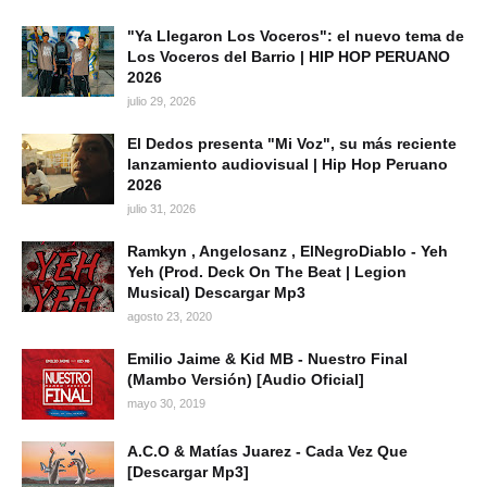
"Ya Llegaron Los Voceros": el nuevo tema de
Los Voceros del Barrio | HIP HOP PERUANO
2026
julio 29, 2026
El Dedos presenta "Mi Voz", su más reciente
lanzamiento audiovisual | Hip Hop Peruano
2026
julio 31, 2026
Ramkyn , Angelosanz , ElNegroDiablo - Yeh
Yeh (Prod. Deck On The Beat | Legion
Musical) Descargar Mp3
agosto 23, 2020
Emilio Jaime & Kid MB - Nuestro Final
(Mambo Versión) [Audio Oficial]
mayo 30, 2019
A.C.O & Matías Juarez - Cada Vez Que
[Descargar Mp3]