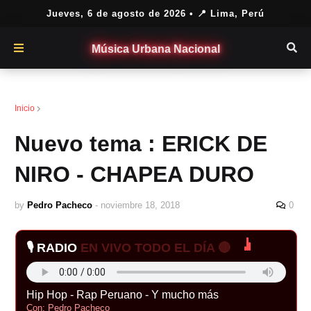
Jueves, 6 de agosto de 2026
• 📍 Lima, Perú
Música Urbana Nacional
2018
Inicio
Nuevo tema : ERICK DE
NIRO - CHAPEA DURO
by
Pedro Pacheco
-
noviembre 18, 2018
0
🎙️ RADIO
EN VIVO TODO EL DÍA 🔴
Hip Hop - Rap Peruano - Y mucho más
Con: Pedro Pacheco