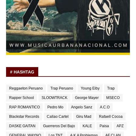
# HASHTAG
Reggaeton Peruano
Trap Peruano
Young Eiby
Trap
Rapper School
SLOOWTRACK
George Mayer
MSECO
RAP ROMANTICO
Pedro Mo
Angelo Sanz
A.C.O
Blackstar Records
Callao Cartel
Giru Mad
Rafaell Cocoa
DASKE GAITAN
Guerreros Del Bajo
KALE
Paisa
APZ
GENERAL WAYNO
Los TNT
A.K.A Problemas
AF CLAN