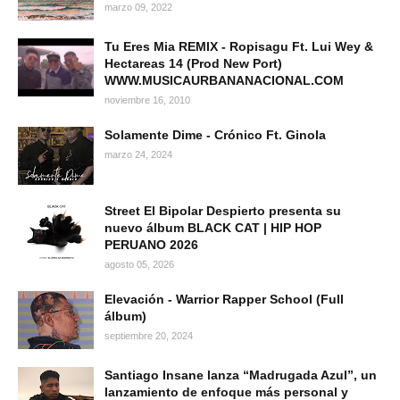
marzo 09, 2022
Tu Eres Mia REMIX - Ropisagu Ft. Lui Wey &
Hectareas 14 (Prod New Port)
WWW.MUSICAURBANANACIONAL.COM
noviembre 16, 2010
Solamente Dime - Crónico Ft. Ginola
marzo 24, 2024
Street El Bipolar Despierto presenta su
nuevo álbum BLACK CAT | HIP HOP
PERUANO 2026
agosto 05, 2026
Elevación - Warrior Rapper School (Full
álbum)
septiembre 20, 2024
Santiago Insane lanza “Madrugada Azul”, un
lanzamiento de enfoque más personal y