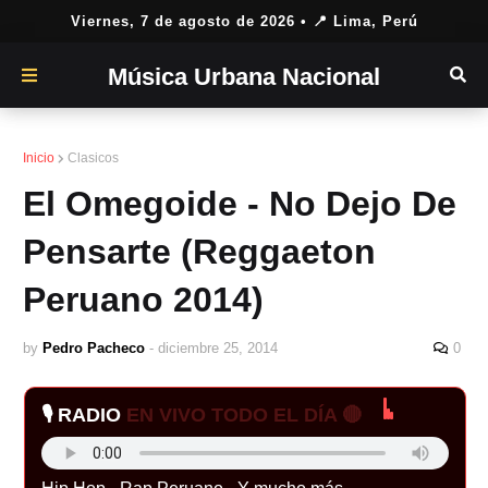
Viernes, 7 de agosto de 2026
• 📍 Lima, Perú
Música Urbana Nacional
Inicio
Clasicos
El Omegoide - No Dejo De
Pensarte (Reggaeton
Peruano 2014)
by
Pedro Pacheco
-
diciembre 25, 2014
0
🎙️ RADIO
EN VIVO TODO EL DÍA 🔴