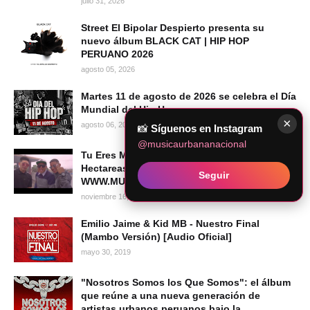
julio 31, 2026
Street El Bipolar Despierto presenta su
nuevo álbum BLACK CAT | HIP HOP
PERUANO 2026
agosto 05, 2026
Martes 11 de agosto de 2026 se celebra el Día
Mundial del Hip Hop
×
agosto 06, 2026
📸
Síguenos en Instagram
@musicaurbananacional
Tu Eres Mia REMIX - Ropisagu Ft. Lui Wey &
Hectareas 14 (Prod New Port)
Seguir
WWW.MUSICAURBANANACIONAL.COM
noviembre 16, 2010
Emilio Jaime & Kid MB - Nuestro Final
(Mambo Versión) [Audio Oficial]
mayo 30, 2019
"Nosotros Somos los Que Somos": el álbum
que reúne a una nueva generación de
artistas urbanos peruanos bajo la