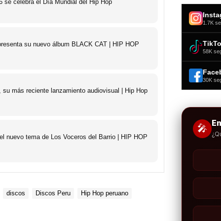
 se celebra el Día Mundial del Hip Hop
Inst
1.7K se
TikT
o presenta su nuevo álbum BLACK CAT | HIP HOP
58K se
Face
30K se
 su más reciente lanzamiento audiovisual | Hip Hop
E
🎤
¿Q
 el nuevo tema de Los Voceros del Barrio | HIP HOP
discos
Discos Peru
Hip Hop peruano