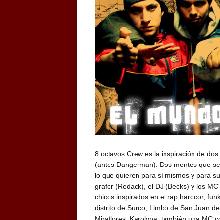
8 octavos Crew es la inspiración de do
(antes Dangerman). Dos mentes que se p
lo que quieren para sí mismos y para su
grafer (Redack), el DJ (Becks) y los MC
chicos inspirados en el rap hardcor, fun
distrito de Surco, Limbo de San Juan d
Miraflores, Karolyna, también una MC con