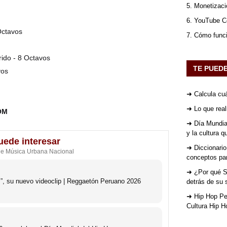
5. Monetizaci
6. YouTube Co
Octavos
7. Cómo func
rido - 8 Octavos
TE PUED
vos
➜ Calcula cuá
➜ Lo que rea
OM
➜ Día Mundial
y la cultura 
uede interesar
➜ Diccionario
de Música Urbana Nacional
conceptos par
➜ ¿Por qué St
s”, su nuevo videoclip | Reggaetón Peruano 2026
detrás de su 
➜ Hip Hop Per
Cultura Hip H