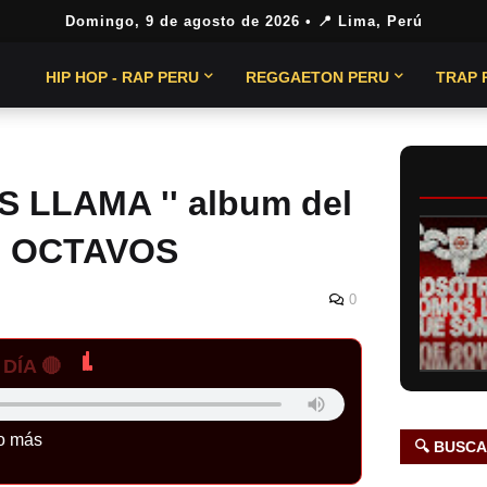
Domingo, 9 de agosto de 2026
• 📍 Lima, Perú
HIP HOP - RAP PERU
REGGAETON PERU
TRAP 
S LLAMA '' album del
 8 OCTAVOS
0
DÍA 🔴
o más
🔍 BUSC