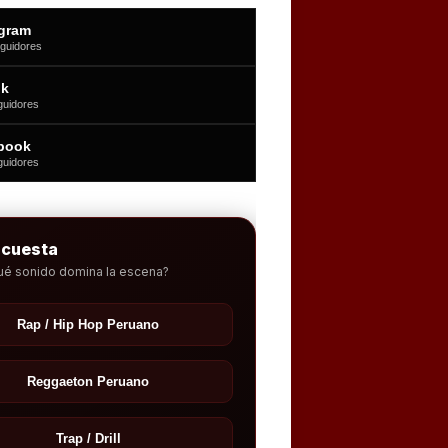
agram
guidores
ok
guidores
book
guidores
ncuesta
ué sonido domina la escena?
Rap / Hip Hop Peruano
Reggaeton Peruano
Trap / Drill