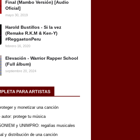
Final (Mambo Versión) [Audio
Oficial]
mayo 30, 2019
Harold Bustillos - Si la vez
(Remake R.K.M & Ken-Y)
#ReggaetonPeru
febrero 16, 2020
Elevación - Warrior Rapper School
(Full álbum)
septiembre 20, 2024
MPLETA PARA ARTISTAS
 proteger y monetizar una canción
 autor: protege tu música
SONIEM y UNIMPRO: regalías musicales
nal y distribución de una canción