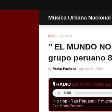
Música Urbana Nacional
Inicio
8 Octavos
'' EL MUNDO NO
grupo peruano
by
Pedro Pacheco
-
agosto 21, 2008
🎙️ RADIO
EN VIVO TODO EL 
Hip Hop - Rap Peruano - Y much
Con: Pedro Pacheco