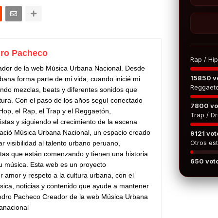
ro Pacheco
Rap / Hi
ador de la web Música Urbana Nacional. Desde
15850 v
bana forma parte de mi vida, cuando inicié mi
Reggaet
do mezclas, beats y diferentes sonidos que
tura. Con el paso de los años seguí conectado
7800 vo
 Hop, el Rap, el Trap y el Reggaetón,
Trap / Dri
stas y siguiendo el crecimiento de la escena
ació Música Urbana Nacional, un espacio creado
9121 vot
Otros est
ar visibilidad al talento urbano peruano,
stas que están comenzando y tienen una historia
650 vot
su música. Esta web es un proyecto
 amor y respeto a la cultura urbana, con el
sica, noticias y contenido que ayude a mantener
Pedro Pacheco Creador de la web Música Urbana
anacional