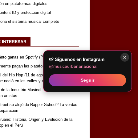
ón en plataformas digitales
ntent ID y protección digital
iona el sistema musical completo
E INTERESAR
×
nto ganas en Spotify (Perú)
📸
Síguenos en Instagram
@musicaurbananacional
lmente pagan las plataformas de música
 del Hip Hop (11 de agosto): Historia, origen
Seguir
que nació en las calles y conquistó el mundo
 de la Industria Musical: términos y
a artistas
reet se alejó de Rapper School? La verdad
separación
uano: Historia, Origen y Evolución de la
op en el Perú