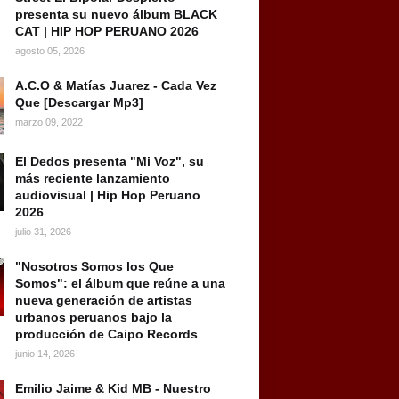
presenta su nuevo álbum BLACK
CAT | HIP HOP PERUANO 2026
agosto 05, 2026
A.C.O & Matías Juarez - Cada Vez
Que [Descargar Mp3]
marzo 09, 2022
El Dedos presenta "Mi Voz", su
más reciente lanzamiento
audiovisual | Hip Hop Peruano
2026
julio 31, 2026
"Nosotros Somos los Que
Somos": el álbum que reúne a una
nueva generación de artistas
urbanos peruanos bajo la
producción de Caipo Records
junio 14, 2026
Emilio Jaime & Kid MB - Nuestro