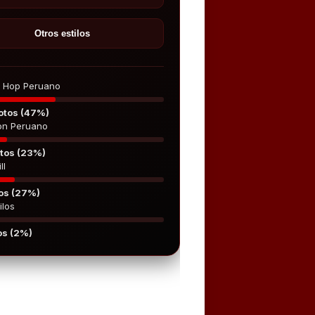
Otros estilos
p Hop Peruano
otos (47%)
on Peruano
tos (23%)
ll
os (27%)
ilos
os (2%)