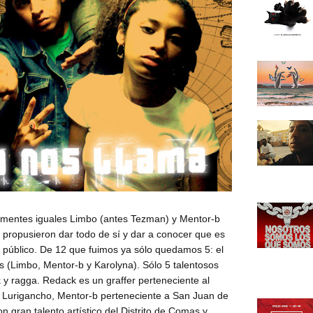
s mentes iguales Limbo (antes Tezman) y Mentor-b
ropusieron dar todo de sí y dar a conocer que es
 público. De 12 que fuimos ya sólo quedamos 5: el
's (Limbo, Mentor-b y Karolyna). Sólo 5 talentosos
k y ragga. Redack es un graffer perteneciente al
e Lurigancho, Mentor-b perteneciente a San Juan de
 gran talento artístico del Distrito de Comas y