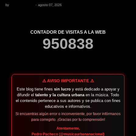
by
Pedro Pacheco
-
agosto 07, 2026
CONTADOR DE VISITAS A LA WEB
9
5
0
8
3
8
⚠️ AVISO IMPORTANTE ⚠️
Este blog tiene fines
sin lucro
y está dedicado a apoyar y
difundir el
talento y la cultura urbana
en la música. Todo
el contenido pertenece a sus autores y se publica con fines
educativos e informativos.
Si encuentras algún error o inconveniente, por favor infórmanos
para corregirlo. ¡Gracias por tu comprensión!
Atentamente,
Pedro Pacheco (@musicaurbananacional)