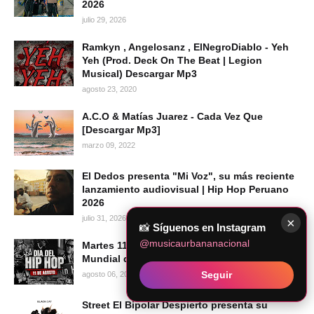
2026
julio 29, 2026
Ramkyn , Angelosanz , ElNegroDiablo - Yeh
Yeh (Prod. Deck On The Beat | Legion
Musical) Descargar Mp3
agosto 23, 2020
A.C.O & Matías Juarez - Cada Vez Que
[Descargar Mp3]
marzo 09, 2022
El Dedos presenta "Mi Voz", su más reciente
lanzamiento audiovisual | Hip Hop Peruano
2026
julio 31, 2026
×
📸
Síguenos en Instagram
@musicaurbananacional
Martes 11 de agosto de 2026 se celebra el Día
Mundial del Hip Hop
Seguir
agosto 06, 2026
Street El Bipolar Despierto presenta su