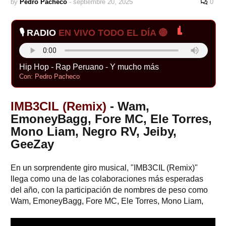
by
Pedro Pacheco
-
septiembre 20, 2025
0
🎙️ RADIO
EN VIVO TODO EL DÍA 🔴
Hip Hop - Rap Peruano - Y mucho más
Con: Pedro Pacheco
IMB3CIL (Remix)
- Wam,
EmoneyBagg, Fore MC, Ele Torres,
Mono Liam, Negro RV, Jeiby,
GeeZay
En un sorprendente giro musical, "IMB3CIL (Remix)"
llega como una de las colaboraciones más esperadas
del año, con la participación de nombres de peso como
Wam, EmoneyBagg, Fore MC, Ele Torres, Mono Liam,