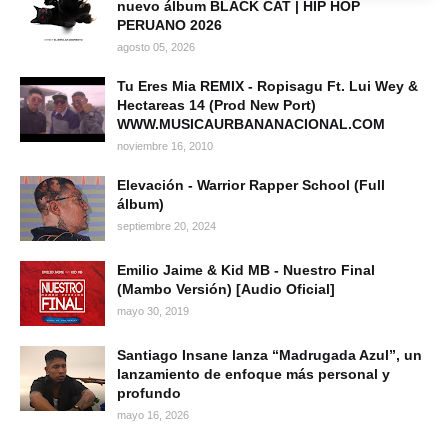
nuevo álbum BLACK CAT | HIP HOP
PERUANO 2026
agosto 05, 2026
Tu Eres Mia REMIX - Ropisagu Ft. Lui Wey &
Hectareas 14 (Prod New Port)
WWW.MUSICAURBANANACIONAL.COM
noviembre 16, 2010
Elevación - Warrior Rapper School (Full
álbum)
septiembre 20, 2024
Emilio Jaime & Kid MB - Nuestro Final
(Mambo Versión) [Audio Oficial]
mayo 30, 2019
Santiago Insane lanza “Madrugada Azul”, un
lanzamiento de enfoque más personal y
profundo
mayo 16, 2026