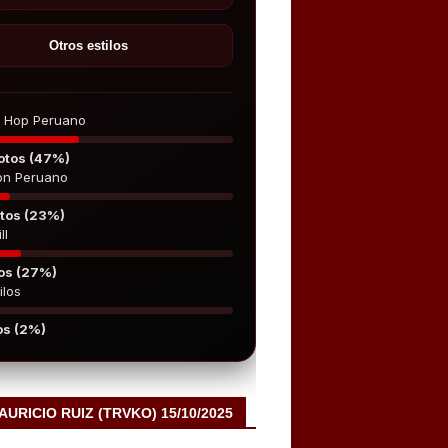
Otros estilos
p Hop Peruano
otos (47%)
on Peruano
tos (23%)
ll
os (27%)
ilos
os (2%)
MAURICIO RUIZ (TRVKO) 15/10/2025