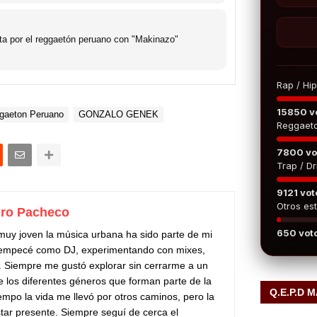
ta por el reggaetón peruano con "Makinazo"
Rap / Hi
15850 v
gaeton Peruano
GONZALO GENEK
Reggaet
7800 vo
Trap / Dri
9121 vot
Otros est
ro Pacheco
650 vot
uy joven la música urbana ha sido parte de mi
5 empecé como DJ, experimentando con mixes,
s. Siempre me gustó explorar sin cerrarme a un
de los diferentes géneros que forman parte de la
Q.E.P.D 
empo la vida me llevó por otros caminos, pero la
tar presente. Siempre seguí de cerca el