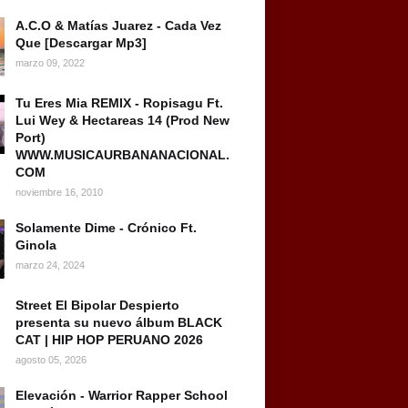
A.C.O & Matías Juarez - Cada Vez
Que [Descargar Mp3]
marzo 09, 2022
Tu Eres Mia REMIX - Ropisagu Ft.
Lui Wey & Hectareas 14 (Prod New
Port)
WWW.MUSICAURBANANACIONAL.
COM
noviembre 16, 2010
Solamente Dime - Crónico Ft.
Ginola
marzo 24, 2024
Street El Bipolar Despierto
presenta su nuevo álbum BLACK
CAT | HIP HOP PERUANO 2026
agosto 05, 2026
Elevación - Warrior Rapper School