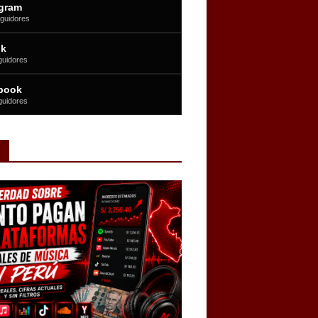
agram
guidores
ok
guidores
book
guidores