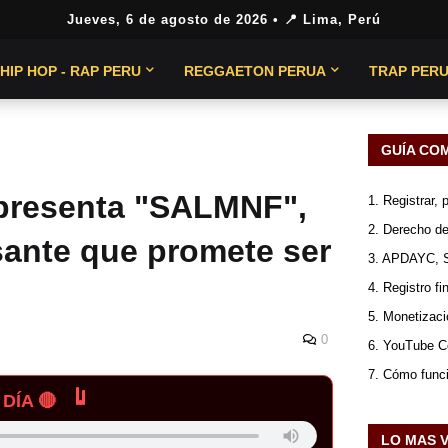
Jueves, 6 de agosto de 2026
• 📍 Lima, Perú
HIP HOP - RAP PERU
REGGAETON PERUA
TRAP PER
GUÍA CO
presenta "SALMNF",
1. Registrar,
2. Derecho de
sante que promete ser
3. APDAYC, 
4. Registro fi
5. Monetizaci
0
6. YouTube Co
7. Cómo func
DÍA 🔴
LO MAS 