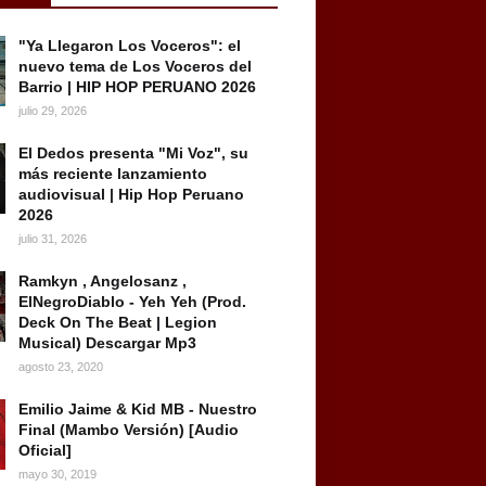
"Ya Llegaron Los Voceros": el
nuevo tema de Los Voceros del
Barrio | HIP HOP PERUANO 2026
julio 29, 2026
El Dedos presenta "Mi Voz", su
más reciente lanzamiento
audiovisual | Hip Hop Peruano
2026
julio 31, 2026
Ramkyn , Angelosanz ,
ElNegroDiablo - Yeh Yeh (Prod.
Deck On The Beat | Legion
Musical) Descargar Mp3
agosto 23, 2020
Emilio Jaime & Kid MB - Nuestro
Final (Mambo Versión) [Audio
Oficial]
mayo 30, 2019