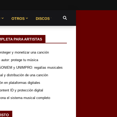
U
OTROS
DISCOS
MPLETA PARA ARTISTAS
 proteger y monetizar una canción
 autor: protege tu música
SONIEM y UNIMPRO: regalías musicales
nal y distribución de una canción
ón en plataformas digitales
ntent ID y protección digital
iona el sistema musical completo
VISTO