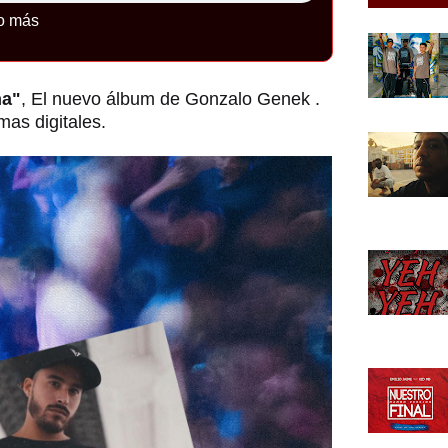
o más
na"
, El nuevo álbum de Gonzalo Genek .
mas digitales.