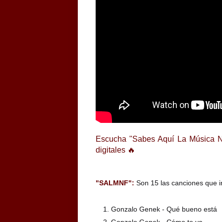
Escucha "Sabes Aquí La Música No
digitales 🔥
"SALMNF":
Son 15 las canciones que in
Gonzalo Genek -
Qué bueno está
Gonzalo Genek - Cómo te va