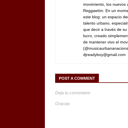
movimiento, los nuevos ar
Reggaetón.
En un moment
este blog: un espacio ded
talento urbano, especia
que decir a través de su
lucro, creado simplement
de mantener vivo el mov
(@musicaurbananaciona
djreadyboy@gmail.com
POST A COMMENT
Deja tu comentario
Gracias