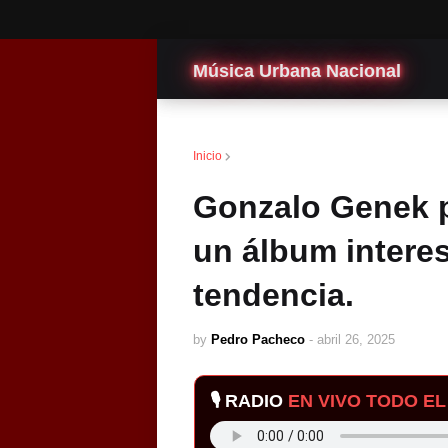
Música Urbana Nacional
Discografias
Inicio
Gonzalo Genek 
un álbum intere
tendencia.
by
Pedro Pacheco
-
abril 26, 2025
🎙️ RADIO
EN VIVO TODO EL 