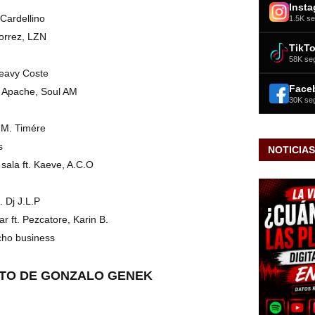
Inst
 Cardellino
1.5K se
Torrez, LZN
TikT
58K se
Heavy Coste
Face
ft. Apache, Soul AM
30K se
 M. Timére
s
NOTICIAS
sala ft. Kaeve, A.C.O
. Dj J.L.P
ar ft. Pezcatore, Karin B.
cho business
TO DE GONZALO GENEK