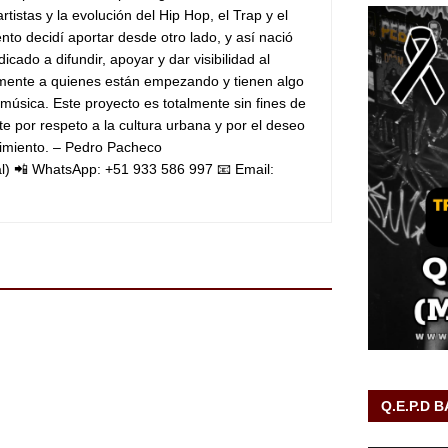
tistas y la evolución del Hip Hop, el Trap y el
o decidí aportar desde otro lado, y así nació
icado a difundir, apoyar y dar visibilidad al
lmente a quienes están empezando y tienen algo
 música.
Este proyecto es totalmente sin fines de
e por respeto a la cultura urbana y por el deseo
imiento.
– Pedro Pacheco
l)
📲 WhatsApp: +51 933 586 997
📧 Email:
Q.E.P.D 