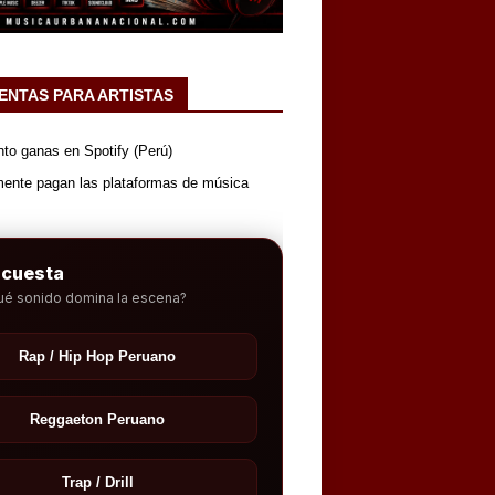
ENTAS PARA ARTISTAS
nto ganas en Spotify (Perú)
mente pagan las plataformas de música
ncuesta
ué sonido domina la escena?
Rap / Hip Hop Peruano
Reggaeton Peruano
Trap / Drill