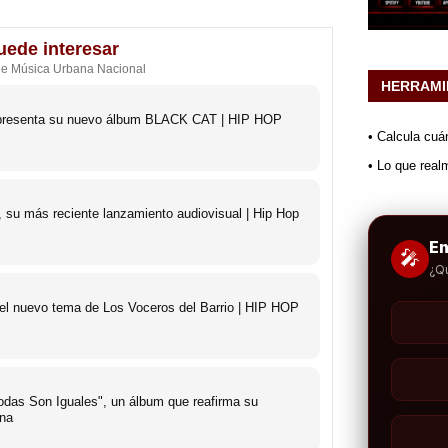
uede interesar
de Música Urbana Nacional
HERRAMI
o presenta su nuevo álbum BLACK CAT | HIP HOP
• Calcula cuá
• Lo que real
 su más reciente lanzamiento audiovisual | Hip Hop
E
🎤
¿Q
 el nuevo tema de Los Voceros del Barrio | HIP HOP
das Son Iguales", un álbum que reafirma su
ana