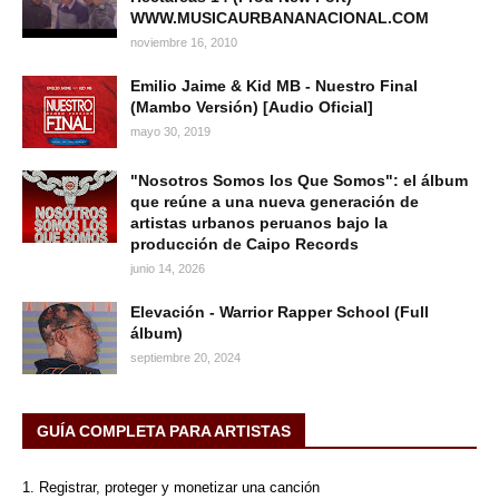
WWW.MUSICAURBANANACIONAL.COM
noviembre 16, 2010
Emilio Jaime & Kid MB - Nuestro Final
(Mambo Versión) [Audio Oficial]
mayo 30, 2019
"Nosotros Somos los Que Somos": el álbum
que reúne a una nueva generación de
artistas urbanos peruanos bajo la
producción de Caipo Records
junio 14, 2026
Elevación - Warrior Rapper School (Full
álbum)
septiembre 20, 2024
GUÍA COMPLETA PARA ARTISTAS
1. Registrar, proteger y monetizar una canción