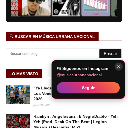
🔍 BUSCAR EN MÚSICA URBANA NACIONAL
×
📸
Síguenos en Instagram
LO MAS VISTO
@musicaurbananacional
Seguir
"Ya Llegaron Los Voceros": el nuevo tema de
Los Voceros del Barrio | HIP HOP PERUANO
2026
julio 29, 2026
Ramkyn , Angelosanz , ElNegroDiablo - Yeh
Yeh (Prod. Deck On The Beat | Legion
Musical) Descargar Mp3