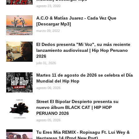
agosto 23, 2020
A.C.O & Matías Juarez - Cada Vez Que
[Descargar Mp3]
marzo 09, 2022
El Dedos presenta "Mi Voz", su más reciente
lanzamiento audiovisual | Hip Hop Peruano
2026
julio 31, 2026
Martes 11 de agosto de 2026 se celebra el Día
Mundial del Hip Hop
agosto 06, 2026
Street El Bipolar Despierto presenta su
nuevo álbum BLACK CAT | HIP HOP
PERUANO 2026
agosto 05, 2026
Tu Eres Mia REMIX - Ropisagu Ft. Lui Wey &
Hectareas 14 (Prod New Port)