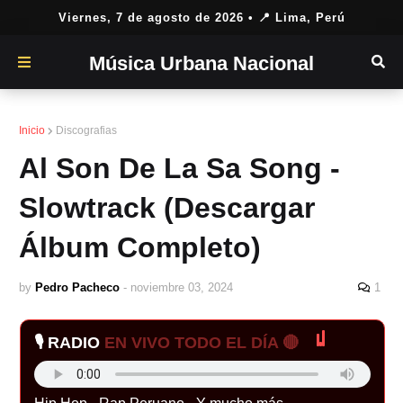
Viernes, 7 de agosto de 2026
• 📍 Lima, Perú
Música Urbana Nacional
Inicio
Discografias
Al Son De La Sa Song -
Slowtrack (Descargar
Álbum Completo)
by
Pedro Pacheco
-
noviembre 03, 2024
1
🎙️ RADIO
EN VIVO TODO EL DÍA 🔴