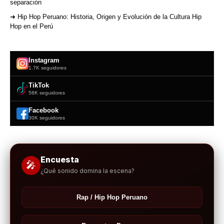
separación
➜ Hip Hop Peruano: Historia, Origen y Evolución de la Cultura Hip
Hop en el Perú
Instagram
1.7K seguidores
TikTok
58K seguidores
Facebook
30K seguidores
Encuesta
🎤
¿Qué sonido domina la escena?
Rap / Hip Hop Peruano