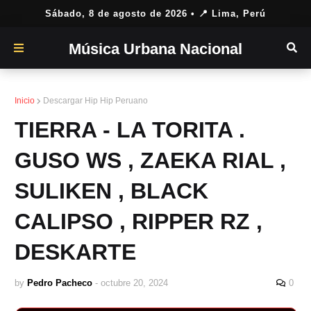
Sábado, 8 de agosto de 2026
• 📍 Lima, Perú
Música Urbana Nacional
Inicio
Descargar Hip Hip Peruano
TIERRA - LA TORITA .
GUSO WS , ZAEKA RIAL ,
SULIKEN , BLACK
CALIPSO , RIPPER RZ ,
DESKARTE
by
Pedro Pacheco
-
octubre 20, 2024
0