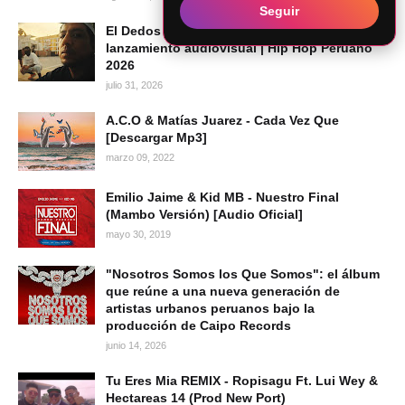
Seguir
El Dedos presenta "Mi Voz", su más reciente
lanzamiento audiovisual | Hip Hop Peruano
2026
julio 31, 2026
A.C.O & Matías Juarez - Cada Vez Que
[Descargar Mp3]
marzo 09, 2022
Emilio Jaime & Kid MB - Nuestro Final
(Mambo Versión) [Audio Oficial]
mayo 30, 2019
"Nosotros Somos los Que Somos": el álbum
que reúne a una nueva generación de
artistas urbanos peruanos bajo la
producción de Caipo Records
junio 14, 2026
Tu Eres Mia REMIX - Ropisagu Ft. Lui Wey &
Hectareas 14 (Prod New Port)