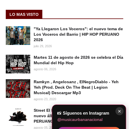
LO MAS VISTO
"Ya Llegaron Los Voceros": el nuevo tema de
Los Voceros del Barrio | HIP HOP PERUANO
2026
julio 29, 2026
Martes 11 de agosto de 2026 se celebra el Día
Mundial del Hip Hop
agosto 06, 2026
Ramkyn , Angelosanz , ElNegroDiablo - Yeh
Yeh (Prod. Deck On The Beat | Legion
Musical) Descargar Mp3
agosto 23, 2020
×
Street El Bipolar Despierto presenta su
📸
Síguenos en Instagram
nuevo álbum BLACK CAT | HIP HOP
@musicaurbananacional
PERUANO 2026
agosto 05, 2026