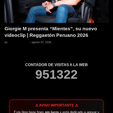
Giorgie M presenta “Mientes”, su nuevo
videoclip | Reggaetón Peruano 2026
by
Pedro Pacheco
-
agosto 07, 2026
CONTADOR DE VISITAS A LA WEB
9
5
1
3
2
2
⚠️ AVISO IMPORTANTE ⚠️
Este blog tiene fines
sin lucro
y está dedicado a apoyar y