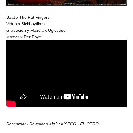
Beat x The Fat Fingers
Video x Sickboyfilms
Grabación y Mezcla x Uglocaso
Master x Der Enyel
Descargar / Download Mp3 : MSECO - EL OTRO