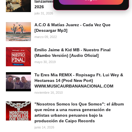
lanzamiento audiovisual | Hip Hop Peruano
2026
julio 31, 2026
A.C.O & Matías Juarez - Cada Vez Que
[Descargar Mp3]
marzo 09, 2022
Emilio Jaime & Kid MB - Nuestro Final
(Mambo Versión) [Audio Oficial]
mayo 30, 2019
Tu Eres Mia REMIX - Ropisagu Ft. Lui Wey &
Hectareas 14 (Prod New Port)
WWW.MUSICAURBANANACIONAL.COM
noviembre 16, 2010
"Nosotros Somos los Que Somos": el álbum
que reúne a una nueva generación de
artistas urbanos peruanos bajo la
producción de Caipo Records
junio 14, 2026