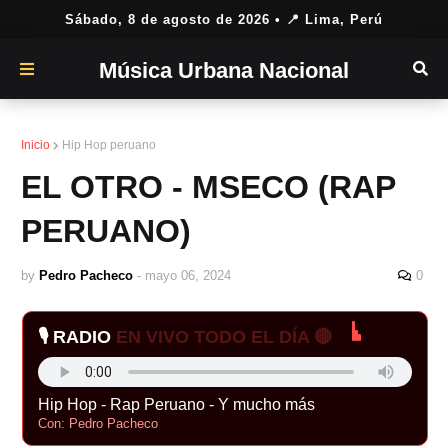
Sábado, 8 de agosto de 2026
• 📍 Lima, Perú
Música Urbana Nacional
Inicio
Hip Hop peruano
EL OTRO - MSECO (RAP
PERUANO)
by
Pedro Pacheco
-
mayo 06, 2024
0
🎙️ RADIO
EN VIVO TODO EL DÍA 🔴
Hip Hop - Rap Peruano - Y mucho más
Con: Pedro Pacheco