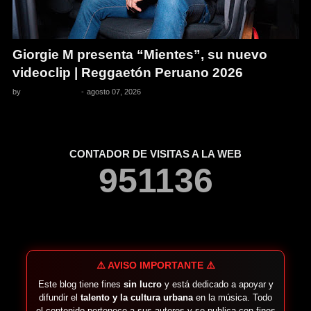
Giorgie M presenta “Mientes”, su nuevo
videoclip | Reggaetón Peruano 2026
by
Pedro Pacheco
-
agosto 07, 2026
CONTADOR DE VISITAS A LA WEB
9
5
1
1
3
6
⚠️ AVISO IMPORTANTE ⚠️
Este blog tiene fines
sin lucro
y está dedicado a apoyar y
difundir el
talento y la cultura urbana
en la música. Todo
el contenido pertenece a sus autores y se publica con fines