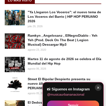
LO MAS VISTO
"Ya Llegaron Los Voceros": el nuevo tema de
Los Voceros del Barrio | HIP HOP PERUANO
2026
julio 29, 2026
Ramkyn , Angelosanz , ElNegroDiablo - Yeh
Yeh (Prod. Deck On The Beat | Legion
Musical) Descargar Mp3
agosto 23, 2020
Martes 11 de agosto de 2026 se celebra el Día
Mundial del Hip Hop
agosto 06, 2026
Street El Bipolar Despierto presenta su
nuevo álbum BLACK CAT | HIP HOP
×
PERUANO 2026
📸
Síguenos en Instagram
agosto 05, 2026
@musicaurbananacional
El Dedos presenta "Mi Voz", su más reciente
Seguir