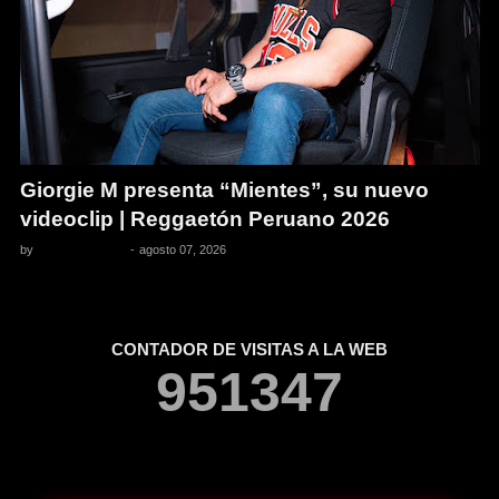
Giorgie M presenta “Mientes”, su nuevo
videoclip | Reggaetón Peruano 2026
by
Pedro Pacheco
-
agosto 07, 2026
CONTADOR DE VISITAS A LA WEB
9
5
1
3
4
7