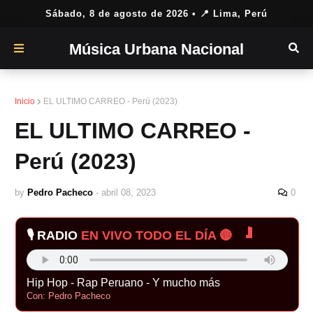
Sábado, 8 de agosto de 2026
• 📍 Lima, Perú
Música Urbana Nacional
Inicio
EL ULTIMO CARREO - Perú (2023)
EL ULTIMO CARREO -
Perú (2023)
by
Pedro Pacheco
-
abril 08, 2023
0
🎙️ RADIO
EN VIVO TODO EL DÍA 🔴
Hip Hop - Rap Peruano - Y mucho más
Con: Pedro Pacheco