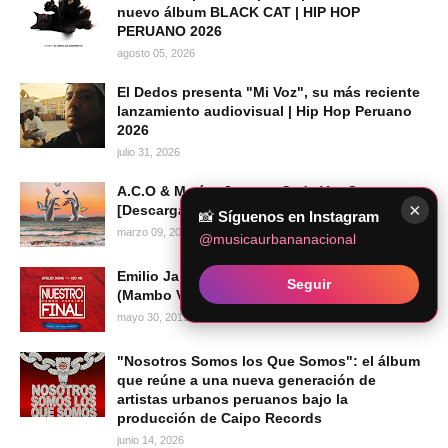
nuevo álbum BLACK CAT | HIP HOP
PERUANO 2026
agosto 05, 2026
El Dedos presenta "Mi Voz", su más reciente
lanzamiento audiovisual | Hip Hop Peruano
2026
julio 31, 2026
A.C.O & Matías Juarez - Cada Vez Que
×
[Descargar Mp3]
📸
Síguenos en Instagram
marzo 09, 2022
@musicaurbananacional
Emilio Jaime & Kid MB - Nuestro Final
Seguir
(Mambo Versión) [Audio Oficial]
mayo 30, 2019
"Nosotros Somos los Que Somos": el álbum
que reúne a una nueva generación de
artistas urbanos peruanos bajo la
producción de Caipo Records
junio 14, 2026