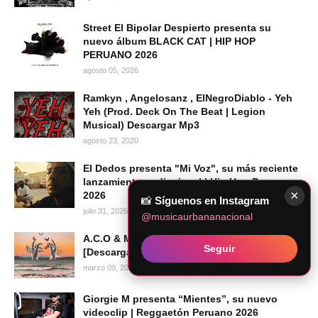
Street El Bipolar Despierto presenta su
nuevo álbum BLACK CAT | HIP HOP
PERUANO 2026
agosto 05, 2026
Ramkyn , Angelosanz , ElNegroDiablo - Yeh
Yeh (Prod. Deck On The Beat | Legion
Musical) Descargar Mp3
agosto 23, 2020
El Dedos presenta "Mi Voz", su más reciente
lanzamiento audiovisual | Hip Hop Peruano
×
2026
📸
Síguenos en Instagram
julio 31, 2026
@musicaurbananacional
A.C.O & Matías Juarez - Cada Vez Que
Seguir
[Descargar Mp3]
marzo 09, 2022
Giorgie M presenta “Mientes”, su nuevo
videoclip | Reggaetón Peruano 2026