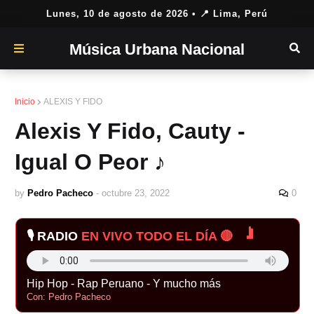
Lunes, 10 de agosto de 2026
• 📍 Lima, Perú
Música Urbana Nacional
Inicio
ALEXIS Y FIDO
Alexis Y Fido, Cauty -
Igual O Peor ♪
by
Pedro Pacheco
-
octubre 23, 2022
0
🎙️ RADIO
EN VIVO TODO EL DÍA 🔴
Hip Hop - Rap Peruano - Y mucho más
Con: Pedro Pacheco