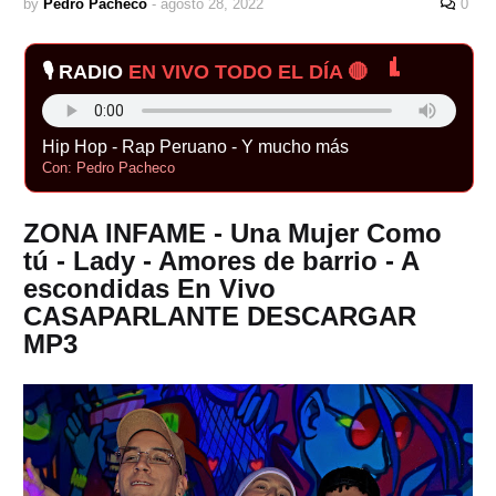
by
Pedro Pacheco
-
agosto 28, 2022
0
🎙️ RADIO
EN VIVO TODO EL DÍA 🔴
Hip Hop - Rap Peruano - Y mucho más
Con: Pedro Pacheco
ZONA INFAME - Una Mujer Como
tú - Lady - Amores de barrio - A
escondidas En Vivo
CASAPARLANTE DESCARGAR
MP3