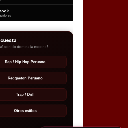
book
guidores
ncuesta
ué sonido domina la escena?
Rap / Hip Hop Peruano
Reggaeton Peruano
Trap / Drill
Otros estilos