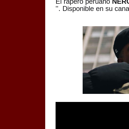
El rapero peruano
NERO
''. Disponible en su can