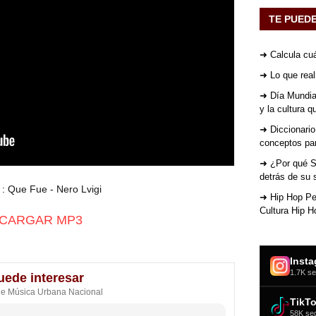
TE PUED
➜ Calcula cuá
➜ Lo que rea
➜ Día Mundial
y la cultura 
➜ Diccionario
conceptos par
➜ ¿Por qué St
detrás de su 
: Que Fue - Nero Lvigi
➜ Hip Hop Per
Cultura Hip H
CARGAR MP3
Inst
1.7K se
uede interesar
de Música Urbana Nacional
TikT
58K se