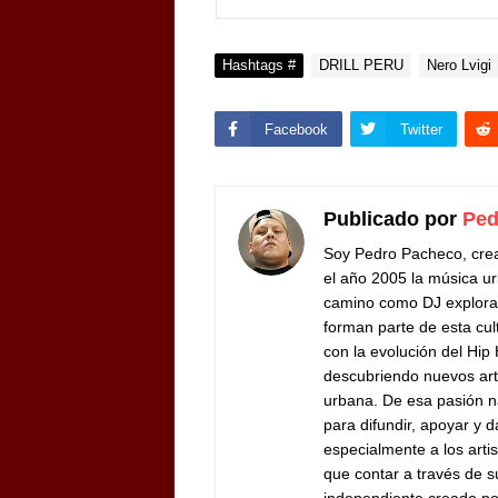
Hashtags #
DRILL PERU
Nero Lvigi
Facebook
Twitter
Publicado por
Ped
Soy Pedro Pacheco, cre
el año 2005 la música ur
camino como DJ exploran
forman parte de esta cul
con la evolución del Hip
descubriendo nuevos arti
urbana. De esa pasión n
para difundir, apoyar y d
especialmente a los arti
que contar a través de 
independiente creado por