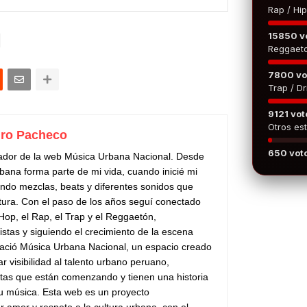
Rap / Hi
15850 v
Reggaet
7800 vo
Trap / Dri
9121 vot
Otros est
ro Pacheco
650 vot
ador de la web Música Urbana Nacional. Desde
bana forma parte de mi vida, cuando inicié mi
do mezclas, beats y diferentes sonidos que
tura. Con el paso de los años seguí conectado
 Hop, el Rap, el Trap y el Reggaetón,
stas y siguiendo el crecimiento de la escena
ació Música Urbana Nacional, un espacio creado
ar visibilidad al talento urbano peruano,
stas que están comenzando y tienen una historia
su música. Esta web es un proyecto
 amor y respeto a la cultura urbana, con el