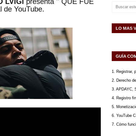
 LVIGI
presenta '' QUE FUE
al de YouTube.
LO MAS 
GUÍA CO
1. Registrar,
2. Derecho de
3. APDAYC, 
4. Registro fi
5. Monetizaci
6. YouTube Co
7. Cómo func