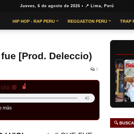
Jueves, 6 de agosto de 2026
• 📍 Lima, Perú
HIP HOP - RAP PERU
REGGAETON PERU
TRAP 
 fue [Prod. Deleccio)
0
DÍA 🔴
o más
🔍 BUSC