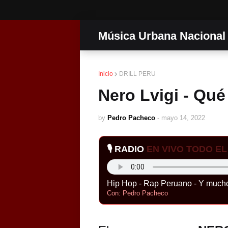
Música Urbana Nacional
Inicio
DRILL PERU
Nero Lvigi - Qué
by
Pedro Pacheco
-
mayo 14, 2022
🎙️ RADIO
EN VIVO TODO EL 
Hip Hop - Rap Peruano - Y much
Con: Pedro Pacheco