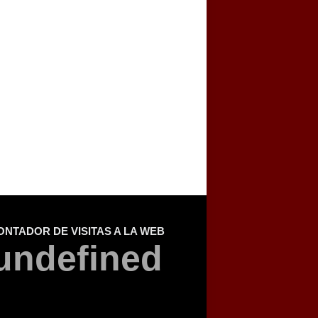
ONTADOR DE VISITAS A LA WEB
u
n
d
e
f
i
n
e
d