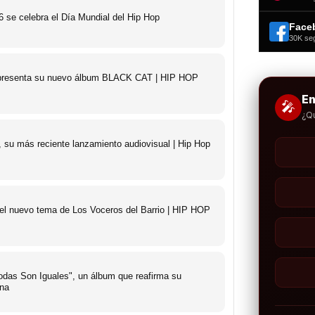
 se celebra el Día Mundial del Hip Hop
Face
30K se
o presenta su nuevo álbum BLACK CAT | HIP HOP
E
🎤
¿Q
 su más reciente lanzamiento audiovisual | Hip Hop
 el nuevo tema de Los Voceros del Barrio | HIP HOP
das Son Iguales", un álbum que reafirma su
ana