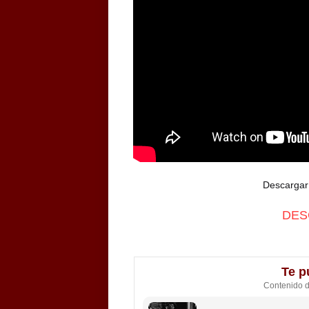
Descargar 
DES
Te p
Contenido 