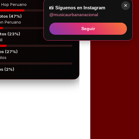
×
p Hop Peruano
📸
Síguenos en Instagram
@musicaurbananacional
otos (47%)
on Peruano
Seguir
tos (23%)
ll
os (27%)
ilos
os (2%)