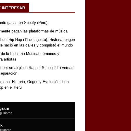
E INTERESAR
nto ganas en Spotify (Perú)
lmente pagan las plataformas de música
 del Hip Hop (11 de agosto): Historia, origen
que nació en las calles y conquistó el mundo
 de la Industria Musical: términos y
a artistas
reet se alejó de Rapper School? La verdad
separación
uano: Historia, Origen y Evolución de la
op en el Perú
agram
guidores
ok
guidores