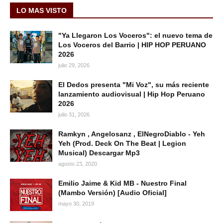
LO MAS VISTO
"Ya Llegaron Los Voceros": el nuevo tema de
Los Voceros del Barrio | HIP HOP PERUANO
2026
julio 29, 2026
El Dedos presenta "Mi Voz", su más reciente
lanzamiento audiovisual | Hip Hop Peruano
2026
julio 31, 2026
Ramkyn , Angelosanz , ElNegroDiablo - Yeh
Yeh (Prod. Deck On The Beat | Legion
Musical) Descargar Mp3
agosto 23, 2020
Emilio Jaime & Kid MB - Nuestro Final
(Mambo Versión) [Audio Oficial]
mayo 30, 2019