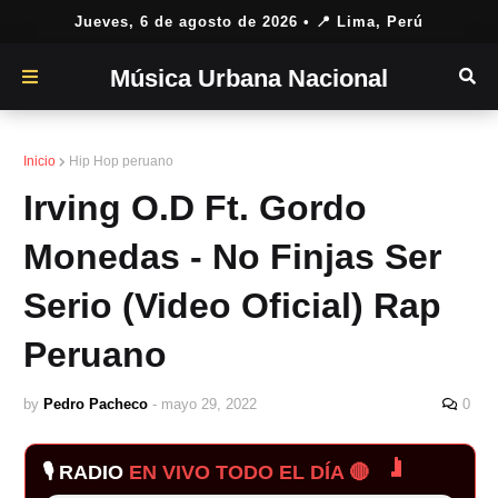
Jueves, 6 de agosto de 2026
• 📍 Lima, Perú
Música Urbana Nacional
Inicio
Hip Hop peruano
Irving O.D Ft. Gordo
Monedas - No Finjas Ser
Serio (Video Oficial) Rap
Peruano
by
Pedro Pacheco
-
mayo 29, 2022
0
🎙️ RADIO
EN VIVO TODO EL DÍA 🔴