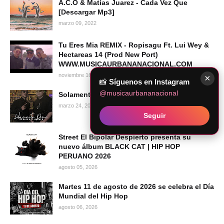
A.C.O & Matías Juarez - Cada Vez Que
[Descargar Mp3]
marzo 09, 2022
Tu Eres Mia REMIX - Ropisagu Ft. Lui Wey &
Hectareas 14 (Prod New Port)
WWW.MUSICAURBANANACIONAL.COM
noviembre 16, 2010
×
📸
Síguenos en Instagram
@musicaurbananacional
Solamente Dime - Crónico Ft. Ginola
marzo 24, 2024
Seguir
Street El Bipolar Despierto presenta su
nuevo álbum BLACK CAT | HIP HOP
PERUANO 2026
agosto 05, 2026
Martes 11 de agosto de 2026 se celebra el Día
Mundial del Hip Hop
agosto 06, 2026