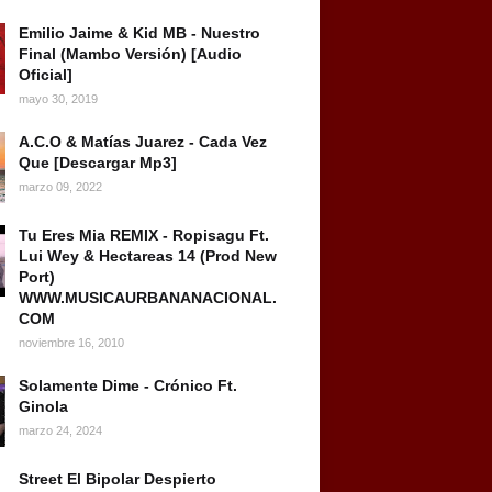
Emilio Jaime & Kid MB - Nuestro
Final (Mambo Versión) [Audio
Oficial]
mayo 30, 2019
A.C.O & Matías Juarez - Cada Vez
Que [Descargar Mp3]
marzo 09, 2022
Tu Eres Mia REMIX - Ropisagu Ft.
Lui Wey & Hectareas 14 (Prod New
Port)
WWW.MUSICAURBANANACIONAL.
COM
noviembre 16, 2010
Solamente Dime - Crónico Ft.
Ginola
marzo 24, 2024
Street El Bipolar Despierto