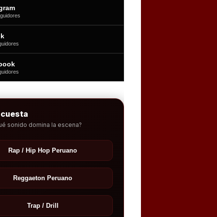
agram
guidores
ok
guidores
book
guidores
ncuesta
ué sonido domina la escena?
Rap / Hip Hop Peruano
Reggaeton Peruano
Trap / Drill