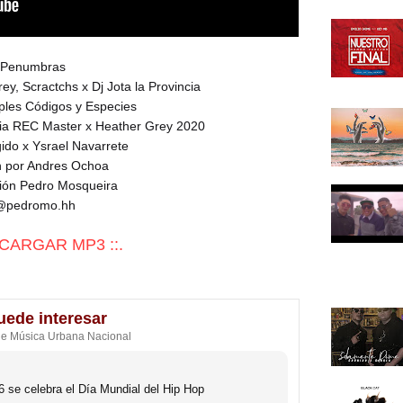
Penumbras
y, Scractchs x Dj Jota la Provincia
ples Códigos y Especies
cia REC Master x Heather Grey 2020
gido x Ysrael Navarrete
n por Andres Ochoa
ión Pedro Mosqueira
@pedromo.hh
SCARGAR MP3 ::.
uede interesar
de Música Urbana Nacional
 se celebra el Día Mundial del Hip Hop