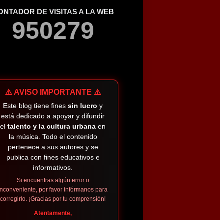
ONTADOR DE VISITAS A LA WEB
9
5
0
2
7
9
⚠️ AVISO IMPORTANTE ⚠️
Este blog tiene fines
sin lucro
y
está dedicado a apoyar y difundir
el
talento y la cultura urbana
en
la música. Todo el contenido
pertenece a sus autores y se
publica con fines educativos e
informativos.
Si encuentras algún error o
inconveniente, por favor infórmanos para
corregirlo. ¡Gracias por tu comprensión!
Atentamente,