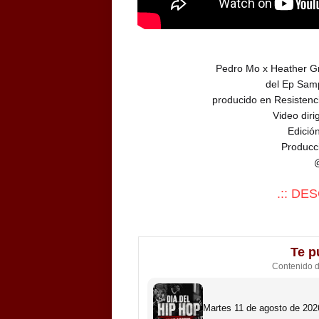
Pedro Mo x Heather Gre
del Ep Sam
producido en Resisten
Video diri
Edició
Producc
.:: DE
Te p
Contenido 
Martes 11 de agosto de 2026