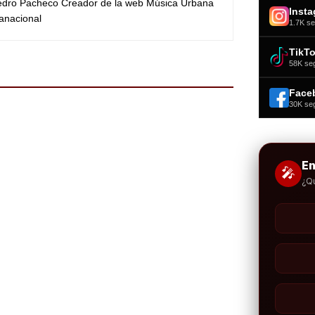
Pedro Pacheco Creador de la web Música Urbana
Inst
anacional
1.7K se
TikT
58K se
Face
30K se
E
🎤
¿Q