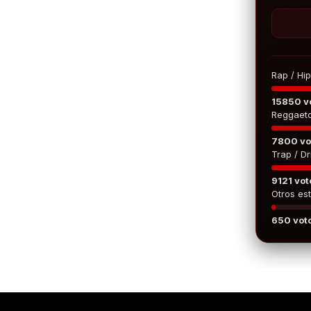
Rap / Hi
15850 v
Reggaet
7800 vo
Trap / Dri
9121 vot
Otros est
650 vot