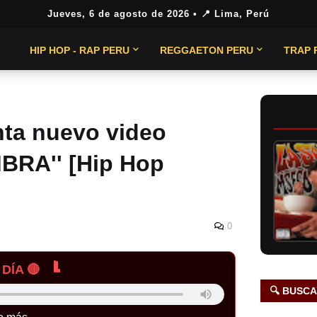
Jueves, 6 de agosto de 2026
• 📍 Lima, Perú
HIP HOP - RAP PERU
REGGAETON PERU
TRAP 
ta nuevo video
MBRA'' [Hip Hop
0
DÍA 🔴
🔍 BUSC