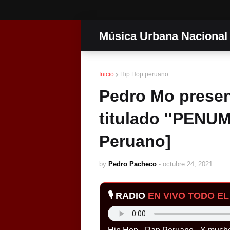
Música Urbana Nacional
Inicio
Hip Hop peruano
Pedro Mo presen
titulado ''PENU
Peruano]
by
Pedro Pacheco
-
octubre 24, 2021
🎙️ RADIO
EN VIVO TODO EL 