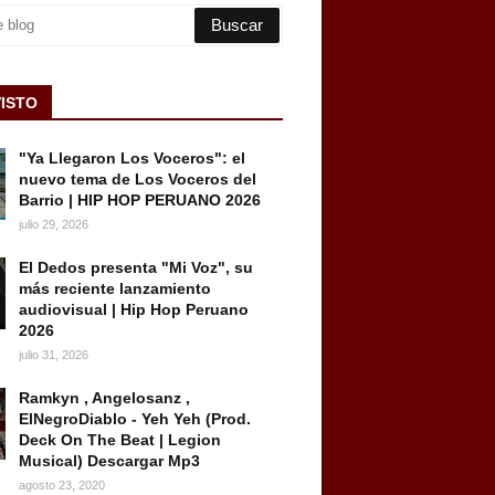
VISTO
"Ya Llegaron Los Voceros": el
nuevo tema de Los Voceros del
Barrio | HIP HOP PERUANO 2026
julio 29, 2026
El Dedos presenta "Mi Voz", su
más reciente lanzamiento
audiovisual | Hip Hop Peruano
2026
julio 31, 2026
Ramkyn , Angelosanz ,
ElNegroDiablo - Yeh Yeh (Prod.
Deck On The Beat | Legion
Musical) Descargar Mp3
agosto 23, 2020