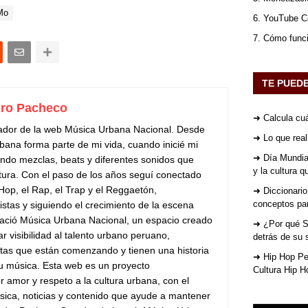
Mo
6. YouTube Co
7. Cómo func
TE PUED
ro Pacheco
➜ Calcula cuá
ador de la web Música Urbana Nacional. Desde
➜ Lo que rea
bana forma parte de mi vida, cuando inicié mi
➜ Día Mundial
do mezclas, beats y diferentes sonidos que
y la cultura 
tura. Con el paso de los años seguí conectado
 Hop, el Rap, el Trap y el Reggaetón,
➜ Diccionario
conceptos par
stas y siguiendo el crecimiento de la escena
ació Música Urbana Nacional, un espacio creado
➜ ¿Por qué St
ar visibilidad al talento urbano peruano,
detrás de su 
stas que están comenzando y tienen una historia
➜ Hip Hop Per
su música. Esta web es un proyecto
Cultura Hip H
 amor y respeto a la cultura urbana, con el
sica, noticias y contenido que ayude a mantener