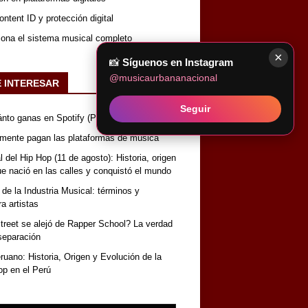
ntent ID y protección digital
iona el sistema musical completo
×
📸
Síguenos en Instagram
@musicaurbananacional
E INTERESAR
Seguir
nto ganas en Spotify (Perú)
lmente pagan las plataformas de música
 del Hip Hop (11 de agosto): Historia, origen
que nació en las calles y conquistó el mundo
 de la Industria Musical: términos y
a artistas
reet se alejó de Rapper School? La verdad
separación
uano: Historia, Origen y Evolución de la
op en el Perú