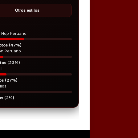
Otros estilos
p Hop Peruano
otos (47%)
on Peruano
tos (23%)
ll
os (27%)
ilos
os (2%)