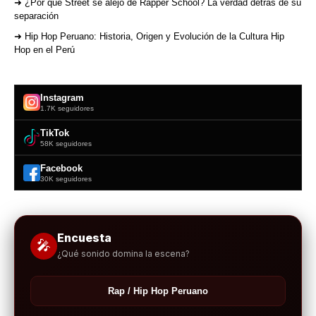
➜ ¿Por qué Street se alejó de Rapper School? La verdad detrás de su
separación
➜ Hip Hop Peruano: Historia, Origen y Evolución de la Cultura Hip
Hop en el Perú
Instagram
1.7K seguidores
TikTok
58K seguidores
Facebook
30K seguidores
Encuesta
🎤
¿Qué sonido domina la escena?
Rap / Hip Hop Peruano