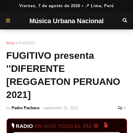
Viernes, 7 de agosto de 2026
• 📍 Lima, Perú
Música Urbana Nacional
Inicio
FUGITIVO
FUGITIVO presenta
''DIFERENTE
[REGGAETON PERUANO
2021]
by
Pedro Pacheco
-
septiembre 25, 2021
0
🎙️ RADIO
EN VIVO TODO EL DÍA 🔴