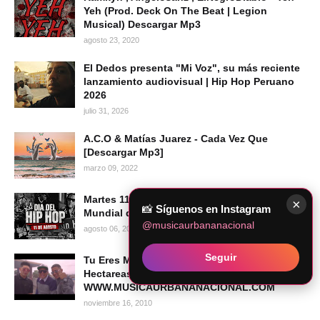
Yeh (Prod. Deck On The Beat | Legion
Musical) Descargar Mp3
agosto 23, 2020
El Dedos presenta "Mi Voz", su más reciente
lanzamiento audiovisual | Hip Hop Peruano
2026
julio 31, 2026
A.C.O & Matías Juarez - Cada Vez Que
[Descargar Mp3]
marzo 09, 2022
Martes 11 de agosto de 2026 se celebra el Día
×
📸
Síguenos en Instagram
Mundial del Hip Hop
@musicaurbananacional
agosto 06, 2026
Seguir
Tu Eres Mia REMIX - Ropisagu Ft. Lui Wey &
Hectareas 14 (Prod New Port)
WWW.MUSICAURBANANACIONAL.COM
noviembre 16, 2010